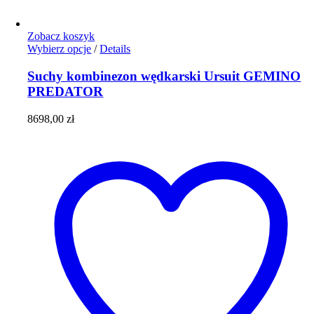
Zobacz koszyk
Ten
Wybierz opcje
/
Details
produkt
ma
Suchy kombinezon wędkarski Ursuit GEMINO
wiele
PREDATOR
wariantów.
Opcje
8698,00
zł
można
wybrać
na
stronie
produktu