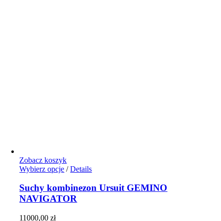
Zobacz koszyk
Ten
Wybierz opcje
/
Details
produkt
ma
Suchy kombinezon Ursuit GEMINO
wiele
NAVIGATOR
wariantów.
Opcje
11000,00
zł