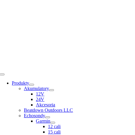
Skip
to
content
Toggle
Navigation
Produkty
Akumulatory
12V
24V
Akcesoria
Beatdown Outdoors LLC
Echosondy
Garmin
12 cali
15 cali