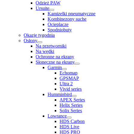
Odzież PAW
Ursuite
Kamizelki pneumatyczne
Kombinezony suche
Ocieplacze
Spodniobuty
Okazje tygodnia
Osłony
Na przetworniki
Na wędki
Ochronne na ekrany
Słoneczne na ekrany
Garmin
Echomap
GPSMAP
Ultra 2
Vivid series
Humminbird
APEX Series
Helix Series
Solix Series
Lowrance
HDS Carbon
HDS Live
HDS PRO