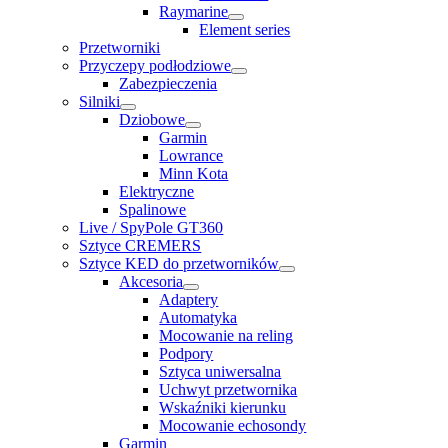
Raymarine
Element series
Przetworniki
Przyczepy podłodziowe
Zabezpieczenia
Silniki
Dziobowe
Garmin
Lowrance
Minn Kota
Elektryczne
Spalinowe
Live / SpyPole GT360
Sztyce CREMERS
Sztyce KED do przetworników
Akcesoria
Adaptery
Automatyka
Mocowanie na reling
Podpory
Sztyca uniwersalna
Uchwyt przetwornika
Wskaźniki kierunku
Mocowanie echosondy
Garmin