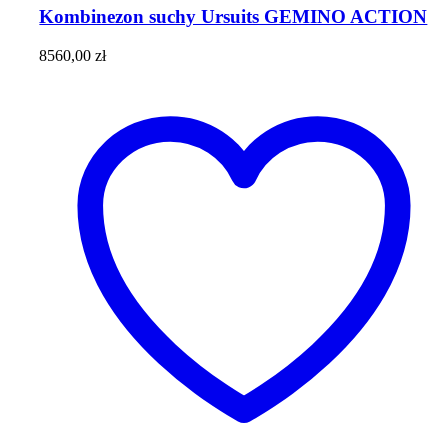
ma
Kombinezon suchy Ursuits GEMINO ACTION
wiele
wariantów.
8560,00
zł
Opcje
można
wybrać
na
stronie
produktu