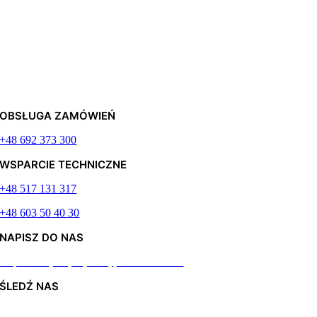
OBSŁUGA ZAMÓWIEŃ
+48 692 373 300
WSPARCIE TECHNICZNE
+48 517 131 317
+48 603 50 40 30
NAPISZ DO NAS
Odpiszemy najszybciej jak to możliwe
ŚLEDŹ NAS