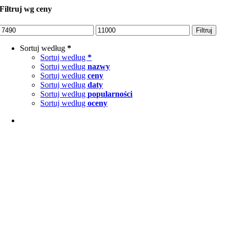
Filtruj wg ceny
Cena
Cena
Filtruj
min
max
Sortuj według
*
Sortuj według
*
Sortuj według
nazwy
Sortuj według
ceny
Sortuj według
daty
Sortuj według
popularności
Sortuj według
oceny