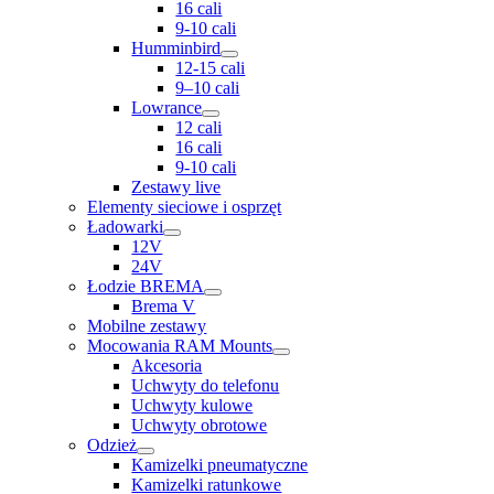
16 cali
9-10 cali
Humminbird
12-15 cali
9–10 cali
Lowrance
12 cali
16 cali
9-10 cali
Zestawy live
Elementy sieciowe i osprzęt
Ładowarki
12V
24V
Łodzie BREMA
Brema V
Mobilne zestawy
Mocowania RAM Mounts
Akcesoria
Uchwyty do telefonu
Uchwyty kulowe
Uchwyty obrotowe
Odzież
Kamizelki pneumatyczne
Kamizelki ratunkowe