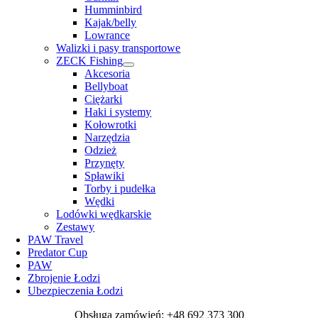
Humminbird
Kajak/belly
Lowrance
Walizki i pasy transportowe
ZECK Fishing
Akcesoria
Bellyboat
Ciężarki
Haki i systemy
Kołowrotki
Narzędzia
Odzież
Przynęty
Spławiki
Torby i pudełka
Wędki
Lodówki wędkarskie
Zestawy
PAW Travel
Predator Cup
PAW
Zbrojenie Łodzi
Ubezpieczenia Łodzi
Obsługa zamówień: +48 692 373 300