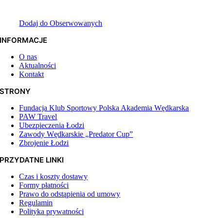
Dodaj do Obserwowanych
INFORMACJE
O nas
Aktualności
Kontakt
STRONY
Fundacja Klub Sportowy Polska Akademia Wędkarska
PAW Travel
Ubezpieczenia Łodzi
Zawody Wędkarskie „Predator Cup”
Zbrojenie Łodzi
PRZYDATNE LINKI
Czas i koszty dostawy
Formy płatności
Prawo do odstąpienia od umowy
Regulamin
Polityka prywatności