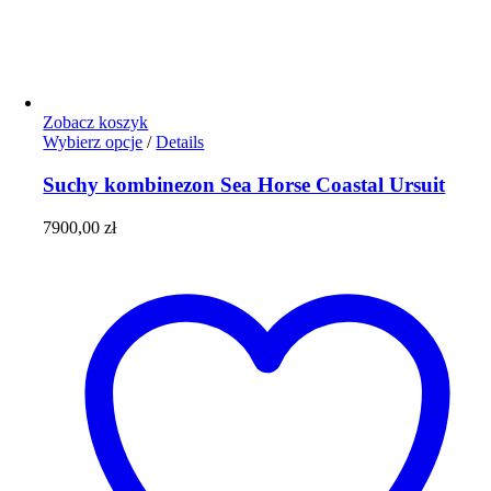
Zobacz koszyk
Ten
Wybierz opcje
/
Details
produkt
ma
Suchy kombinezon Sea Horse Coastal Ursuit
wiele
wariantów.
7900,00
zł
Opcje
można
wybrać
na
stronie
produktu