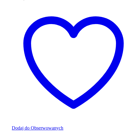
można
wybrać
na
stronie
produktu
Dodaj do Obserwowanych