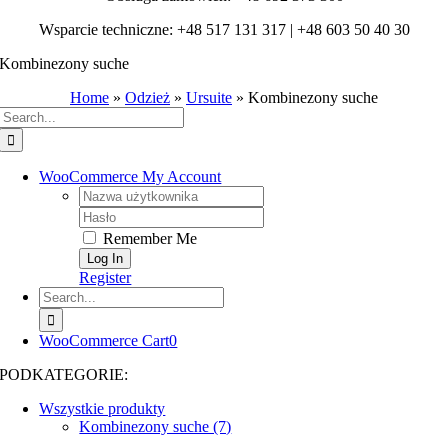
Wsparcie techniczne: +48 517 131 317 | +48 603 50 40 30
Kombinezony suche
Home
»
Odzież
»
Ursuite
»
Kombinezony suche
Search
for:
WooCommerce My Account
Username:
Password:
Remember Me
Register
Search
for:
WooCommerce Cart
0
PODKATEGORIE:
Wszystkie produkty
Kombinezony suche (7)