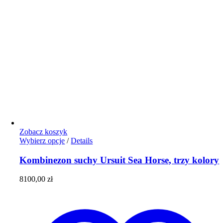
Zobacz koszyk
Ten
Wybierz opcje
/
Details
produkt
ma
Kombinezon suchy Ursuit Sea Horse, trzy kolory
wiele
wariantów.
8100,00
zł
Opcje
można
wybrać
na
stronie