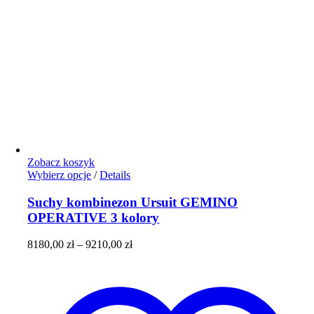
Zobacz koszyk
Ten
Wybierz opcje
/
Details
produkt
ma
Suchy kombinezon Ursuit GEMINO
wiele
OPERATIVE 3 kolory
wariantów.
Opcje
Zakres
8180,00
zł
–
9210,00
zł
można
cen:
wybrać
od
na
8180,00 zł
stronie
do
produktu
9210,00 zł