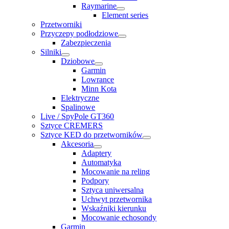
Raymarine
Element series
Przetworniki
Przyczepy podłodziowe
Zabezpieczenia
Silniki
Dziobowe
Garmin
Lowrance
Minn Kota
Elektryczne
Spalinowe
Live / SpyPole GT360
Sztyce CREMERS
Sztyce KED do przetworników
Akcesoria
Adaptery
Automatyka
Mocowanie na reling
Podpory
Sztyca uniwersalna
Uchwyt przetwornika
Wskaźniki kierunku
Mocowanie echosondy
Garmin