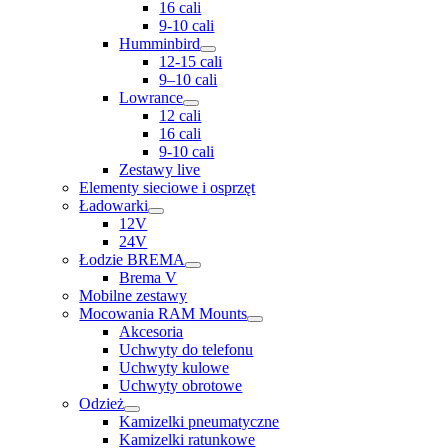
16 cali
9-10 cali
Humminbird
12-15 cali
9–10 cali
Lowrance
12 cali
16 cali
9-10 cali
Zestawy live
Elementy sieciowe i osprzęt
Ładowarki
12V
24V
Łodzie BREMA
Brema V
Mobilne zestawy
Mocowania RAM Mounts
Akcesoria
Uchwyty do telefonu
Uchwyty kulowe
Uchwyty obrotowe
Odzież
Kamizelki pneumatyczne
Kamizelki ratunkowe