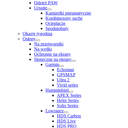
Odzież PAW
Ursuite
Kamizelki pneumatyczne
Kombinezony suche
Ocieplacze
Spodniobuty
Okazje tygodnia
Osłony
Na przetworniki
Na wędki
Ochronne na ekrany
Słoneczne na ekrany
Garmin
Echomap
GPSMAP
Ultra 2
Vivid series
Humminbird
APEX Series
Helix Series
Solix Series
Lowrance
HDS Carbon
HDS Live
HDS PRO