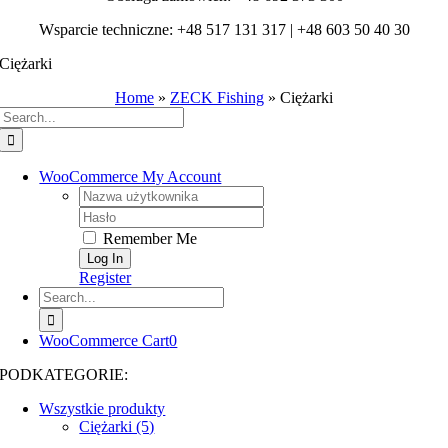
Wsparcie techniczne: +48 517 131 317 | +48 603 50 40 30
Ciężarki
Home
»
ZECK Fishing
»
Ciężarki
Search
for:
WooCommerce My Account
Username:
Password:
Remember Me
Register
Search
for:
WooCommerce Cart
0
PODKATEGORIE:
Wszystkie produkty
Ciężarki (5)