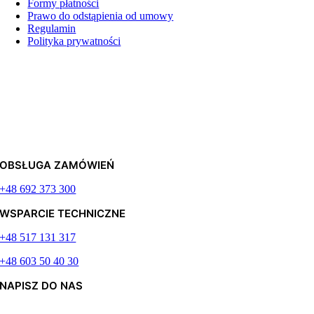
Formy płatności
Prawo do odstąpienia od umowy
Regulamin
Polityka prywatności
OBSŁUGA ZAMÓWIEŃ
+48 692 373 300
WSPARCIE TECHNICZNE
+48 517 131 317
+48 603 50 40 30
NAPISZ DO NAS
Odpiszemy najszybciej jak to możliwe