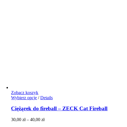
Zobacz koszyk
Ten
Wybierz opcje
/
Details
produkt
ma
Ciężąrek do fireball – ZECK Cat Fireball
wiele
wariantów.
Zakres
30,00
zł
–
40,00
zł
Opcje
cen: