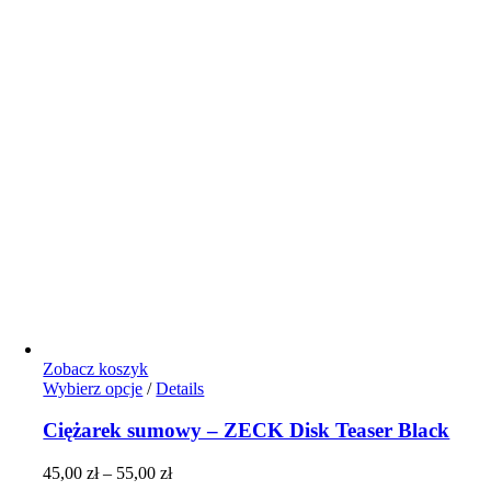
Zobacz koszyk
Ten
Wybierz opcje
/
Details
produkt
ma
Ciężarek sumowy – ZECK Disk Teaser Black
wiele
wariantów.
Zakres
45,00
zł
–
55,00
zł
Opcje