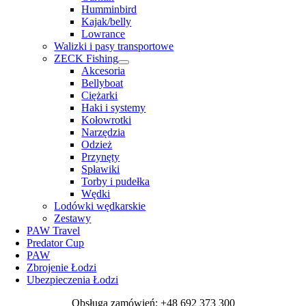
Humminbird
Kajak/belly
Lowrance
Walizki i pasy transportowe
ZECK Fishing
Akcesoria
Bellyboat
Ciężarki
Haki i systemy
Kołowrotki
Narzędzia
Odzież
Przynęty
Spławiki
Torby i pudełka
Wędki
Lodówki wędkarskie
Zestawy
PAW Travel
Predator Cup
PAW
Zbrojenie Łodzi
Ubezpieczenia Łodzi
Obsługa zamówień: +48 692 373 300