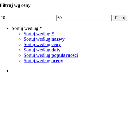
Filtruj wg ceny
Cena
Cena
Filtruj
min
max
Sortuj według
*
Sortuj według
*
Sortuj według
nazwy
Sortuj według
ceny
Sortuj według
daty
Sortuj według
popularności
Sortuj według
oceny