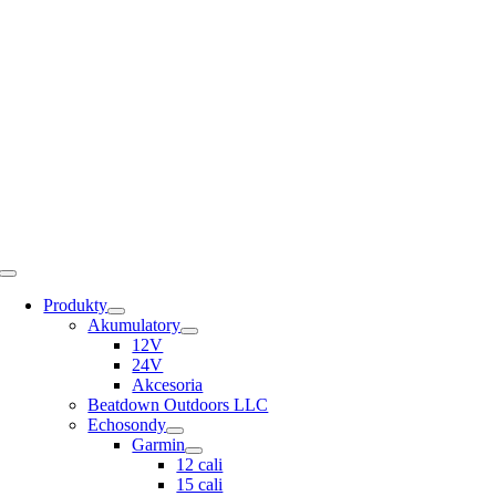
Skip
to
content
Toggle
Navigation
Produkty
Akumulatory
12V
24V
Akcesoria
Beatdown Outdoors LLC
Echosondy
Garmin
12 cali
15 cali