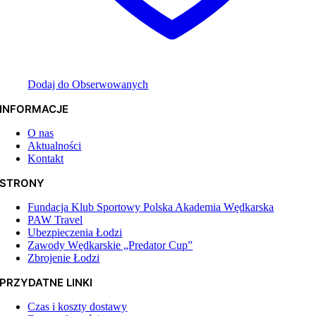
Dodaj do Obserwowanych
INFORMACJE
O nas
Aktualności
Kontakt
STRONY
Fundacja Klub Sportowy Polska Akademia Wędkarska
PAW Travel
Ubezpieczenia Łodzi
Zawody Wędkarskie „Predator Cup”
Zbrojenie Łodzi
PRZYDATNE LINKI
Czas i koszty dostawy