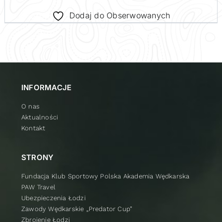
Dodaj do Obserwowanych
INFORMACJE
O nas
Aktualności
Kontakt
STRONY
Fundacja Klub Sportowy Polska Akademia Wędkarska
PAW Travel
Ubezpieczenia Łodzi
Zawody Wędkarskie „Predator Cup”
Zbrojenie Łodzi