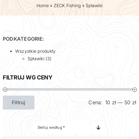
Home
»
ZECK Fishing
»
Spławiki
Ubezpieczenia Łodzi
PODKATEGORIE:
Wszystkie produkty
Spławiki (3)
FILTRUJ WG CENY
Filtruj
Cena:
10 zł
—
50 zł
Cena
Cena
min
max
Sortuj według
*