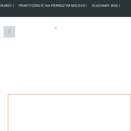
DKARZY | PRAKTYCZNOŚĆ NA PIERWSZYM MIEJSCU | SŁUCHAMY WAS I
0
Konto
Ulubione
Koszyk
ZBROJENIE ŁODZI