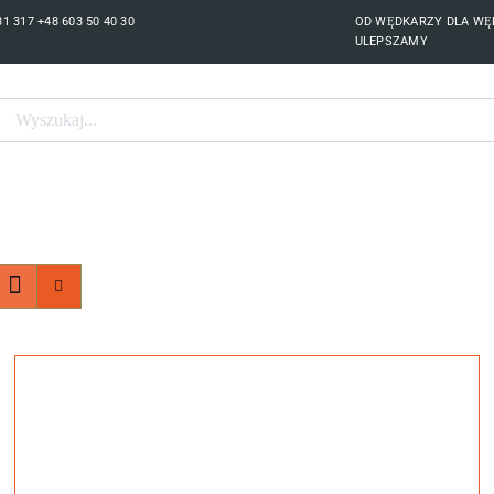
 317 +48 603 50 40 30
OD WĘDKARZY DLA WĘ
ULEPSZAMY
Search
for:
PRODUKTY
PAW TRAVEL
PREDATOR CUP
PAW
UBEZPIECZENIA ŁODZI