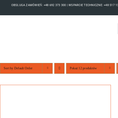
Skip
OBSŁUGA ZAMÓWIEŃ: +48 692 373 300 | WSPARCIE TECHNICZNE: +48 517 131
to
content
Sort by
Default Order
Pokaż
12 produktów