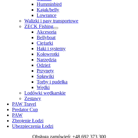
Humminbird
Kajak/belly
Lowrance
Walizki i pasy transportowe
ZECK Fishing
Akcesoria
Bellyboat
Ciężarki
Haki i systemy
Kołowrotki
Narzędzia
Odzież
Przynęty
Spławiki
Torby i pudełka
Wędki
Lodówki wędkarskie
Zestawy
PAW Travel
Predator Cup
PAW
Zbrojenie Łodzi
Ubezpieczenia Łodzi
Obsługa zamówień: +48 692 373 300