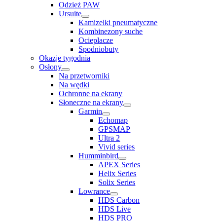
Odzież PAW
Ursuite
Kamizelki pneumatyczne
Kombinezony suche
Ocieplacze
Spodniobuty
Okazje tygodnia
Osłony
Na przetworniki
Na wędki
Ochronne na ekrany
Słoneczne na ekrany
Garmin
Echomap
GPSMAP
Ultra 2
Vivid series
Humminbird
APEX Series
Helix Series
Solix Series
Lowrance
HDS Carbon
HDS Live
HDS PRO