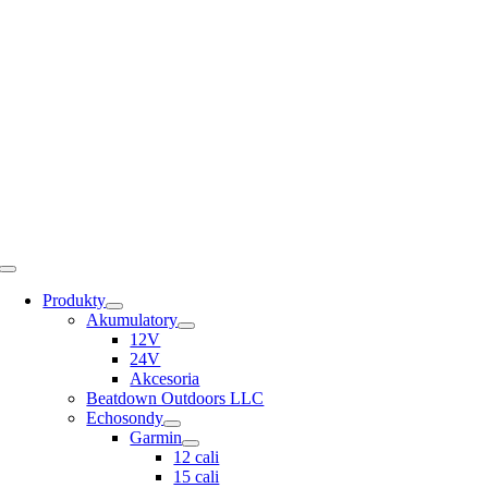
Skip
to
content
Toggle
Navigation
Produkty
Akumulatory
12V
24V
Akcesoria
Beatdown Outdoors LLC
Echosondy
Garmin
12 cali
15 cali