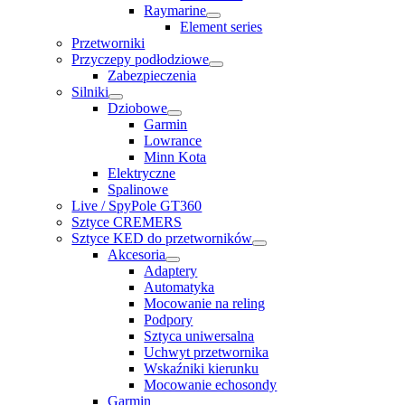
Raymarine
Element series
Przetworniki
Przyczepy podłodziowe
Zabezpieczenia
Silniki
Dziobowe
Garmin
Lowrance
Minn Kota
Elektryczne
Spalinowe
Live / SpyPole GT360
Sztyce CREMERS
Sztyce KED do przetworników
Akcesoria
Adaptery
Automatyka
Mocowanie na reling
Podpory
Sztyca uniwersalna
Uchwyt przetwornika
Wskaźniki kierunku
Mocowanie echosondy
Garmin