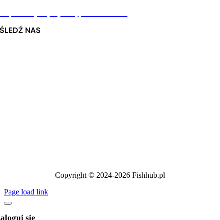
Odpiszemy najszybciej jak to możliwe
ŚLEDŹ NAS
Copyright © 2024-2026 Fishhub.pl
Page load link
aloguj się