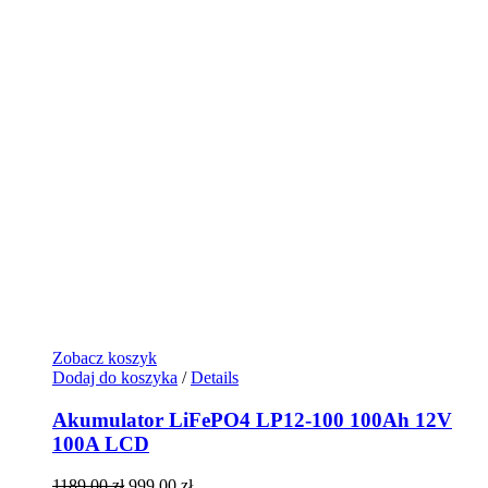
Zobacz koszyk
Dodaj do koszyka
/
Details
Akumulator LiFePO4 LP12-100 100Ah 12V
100A LCD
Pierwotna
Aktualna
1189,00
zł
999,00
zł