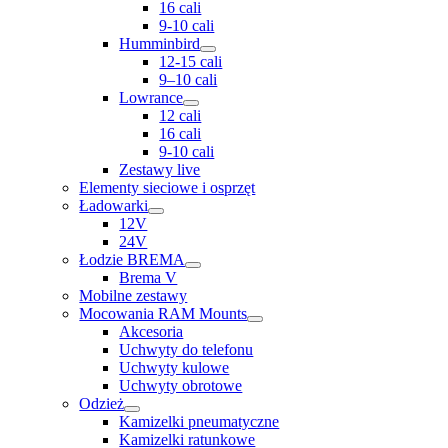
16 cali
9-10 cali
Humminbird
12-15 cali
9–10 cali
Lowrance
12 cali
16 cali
9-10 cali
Zestawy live
Elementy sieciowe i osprzęt
Ładowarki
12V
24V
Łodzie BREMA
Brema V
Mobilne zestawy
Mocowania RAM Mounts
Akcesoria
Uchwyty do telefonu
Uchwyty kulowe
Uchwyty obrotowe
Odzież
Kamizelki pneumatyczne
Kamizelki ratunkowe