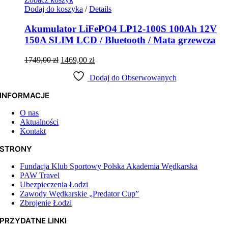
Dodaj do koszyka
/
Details
Akumulator LiFePO4 LP12-100S 100Ah 12V
150A SLIM LCD / Bluetooth / Mata grzewcza
Pierwotna
Aktualna
1749,00
zł
1469,00
zł
cena
cena
wynosiła:
Dodaj do Obserwowanych
wynosi:
1749,00 zł.
1469,00 zł.
INFORMACJE
O nas
Aktualności
Kontakt
STRONY
Fundacja Klub Sportowy Polska Akademia Wędkarska
PAW Travel
Ubezpieczenia Łodzi
Zawody Wędkarskie „Predator Cup”
Zbrojenie Łodzi
PRZYDATNE LINKI