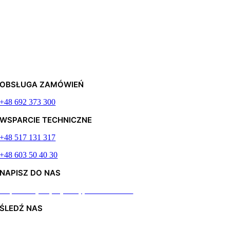
OBSŁUGA ZAMÓWIEŃ
+48 692 373 300
WSPARCIE TECHNICZNE
+48 517 131 317
+48 603 50 40 30
NAPISZ DO NAS
Odpiszemy najszybciej jak to możliwe
ŚLEDŹ NAS