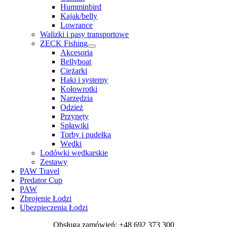
Humminbird
Kajak/belly
Lowrance
Walizki i pasy transportowe
ZECK Fishing
Akcesoria
Bellyboat
Ciężarki
Haki i systemy
Kołowrotki
Narzędzia
Odzież
Przynęty
Spławiki
Torby i pudełka
Wędki
Lodówki wędkarskie
Zestawy
PAW Travel
Predator Cup
PAW
Zbrojenie Łodzi
Ubezpieczenia Łodzi
Obsługa zamówień: +48 692 373 300