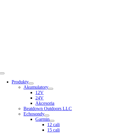
Skip
to
content
Toggle
Navigation
Produkty
Akumulatory
12V
24V
Akcesoria
Beatdown Outdoors LLC
Echosondy
Garmin
12 cali
15 cali