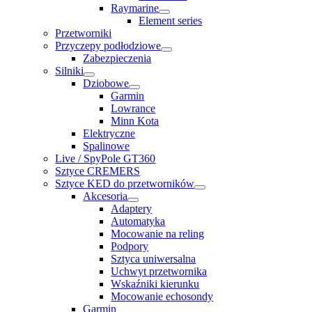
Raymarine
Element series
Przetworniki
Przyczepy podłodziowe
Zabezpieczenia
Silniki
Dziobowe
Garmin
Lowrance
Minn Kota
Elektryczne
Spalinowe
Live / SpyPole GT360
Sztyce CREMERS
Sztyce KED do przetworników
Akcesoria
Adaptery
Automatyka
Mocowanie na reling
Podpory
Sztyca uniwersalna
Uchwyt przetwornika
Wskaźniki kierunku
Mocowanie echosondy
Garmin