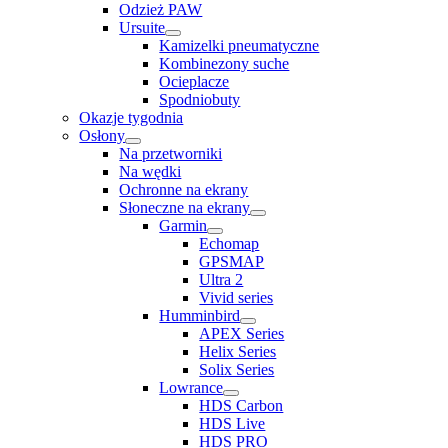
Odzież PAW
Ursuite
Kamizelki pneumatyczne
Kombinezony suche
Ocieplacze
Spodniobuty
Okazje tygodnia
Osłony
Na przetworniki
Na wędki
Ochronne na ekrany
Słoneczne na ekrany
Garmin
Echomap
GPSMAP
Ultra 2
Vivid series
Humminbird
APEX Series
Helix Series
Solix Series
Lowrance
HDS Carbon
HDS Live
HDS PRO