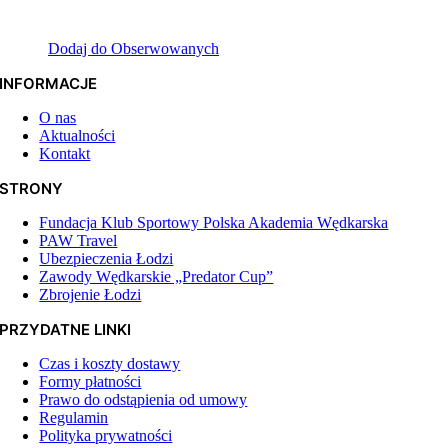
Dodaj do Obserwowanych
INFORMACJE
O nas
Aktualności
Kontakt
STRONY
Fundacja Klub Sportowy Polska Akademia Wędkarska
PAW Travel
Ubezpieczenia Łodzi
Zawody Wędkarskie „Predator Cup”
Zbrojenie Łodzi
PRZYDATNE LINKI
Czas i koszty dostawy
Formy płatności
Prawo do odstąpienia od umowy
Regulamin
Polityka prywatności