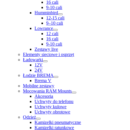
16 cali
9-10 cali
Humminbird
12-15 cali
9–10 cali
Lowrance
12 cali
16 cali
9-10 cali
Zestawy live
Elementy sieciowe i osprzęt
Ładowarki
12V
24V
Łodzie BREMA
Brema V
Mobilne zestawy
Mocowania RAM Mounts
Akcesoria
Uchwyty do telefonu
Uchwyty kulowe
Uchwyty obrotowe
Odzież
Kamizelki pneumatyczne
Kamizelki ratunkowe