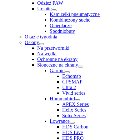
Odzież PAW
Ursuite
Kamizelki pneumatyczne
Kombinezony suche
Ocieplacze
Spodniobuty
Okazje tygodnia
Osłony
Na przetworniki
Na wędki
Ochronne na ekrany
Słoneczne na ekrany
Garmin
Echomap
GPSMAP
Ultra 2
Vivid series
Humminbird
APEX Series
Helix Series
Solix Series
Lowrance
HDS Carbon
HDS Live
HDS PRO