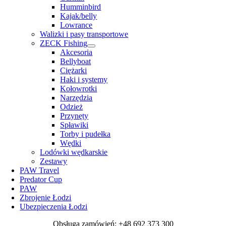
Humminbird
Kajak/belly
Lowrance
Walizki i pasy transportowe
ZECK Fishing
Akcesoria
Bellyboat
Ciężarki
Haki i systemy
Kołowrotki
Narzędzia
Odzież
Przynęty
Spławiki
Torby i pudełka
Wędki
Lodówki wędkarskie
Zestawy
PAW Travel
Predator Cup
PAW
Zbrojenie Łodzi
Ubezpieczenia Łodzi
Obsługa zamówień: +48 692 373 300