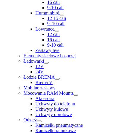
16 cali
9-10 cali
Humminbird
12-15 cali
9–10 cali
Lowrance
12 cali
16 cali
9-10 cali
Zestawy live
Elementy sieciowe i osprzęt
Ładowarki
12V
24V
Łodzie BREMA
Brema V
Mobilne zestawy
Mocowania RAM Mounts
Akcesoria
Uchwyty do telefonu
Uchwyty kulowe
Uchwyty obrotowe
Odzież
Kamizelki pneumatyczne
Kamizelki ratunkowe