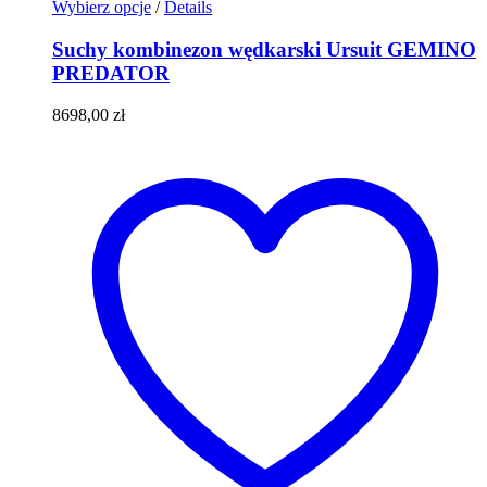
Ten
Wybierz opcje
/
Details
produkt
ma
Suchy kombinezon wędkarski Ursuit GEMINO
wiele
PREDATOR
wariantów.
Opcje
8698,00
zł
można
wybrać
na
stronie
produktu