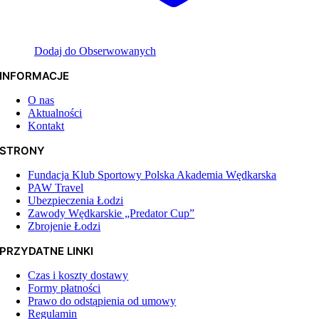
Dodaj do Obserwowanych
INFORMACJE
O nas
Aktualności
Kontakt
STRONY
Fundacja Klub Sportowy Polska Akademia Wędkarska
PAW Travel
Ubezpieczenia Łodzi
Zawody Wędkarskie „Predator Cup”
Zbrojenie Łodzi
PRZYDATNE LINKI
Czas i koszty dostawy
Formy płatności
Prawo do odstąpienia od umowy
Regulamin