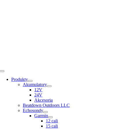
Skip
to
content
Toggle
Navigation
Produkty
Akumulatory
12V
24V
Akcesoria
Beatdown Outdoors LLC
Echosondy
Garmin
12 cali
15 cali