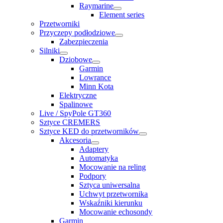
Raymarine
Element series
Przetworniki
Przyczepy podłodziowe
Zabezpieczenia
Silniki
Dziobowe
Garmin
Lowrance
Minn Kota
Elektryczne
Spalinowe
Live / SpyPole GT360
Sztyce CREMERS
Sztyce KED do przetworników
Akcesoria
Adaptery
Automatyka
Mocowanie na reling
Podpory
Sztyca uniwersalna
Uchwyt przetwornika
Wskaźniki kierunku
Mocowanie echosondy
Garmin