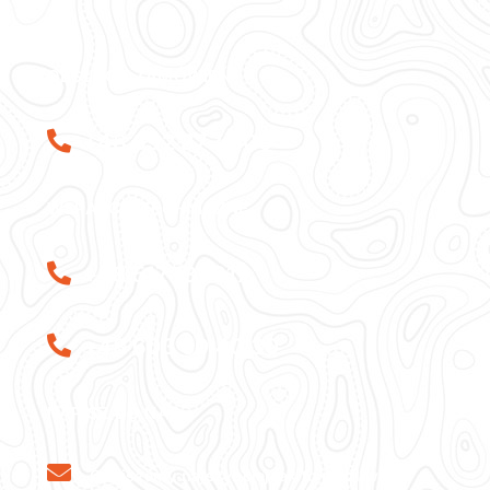
OBSŁUGA ZAMÓWIEŃ
+48 692 373 300
WSPARCIE TECHNICZNE
+48 517 131 317
+48 603 50 40 30
NAPISZ DO NAS
Odpiszemy najszybciej jak to możliwe