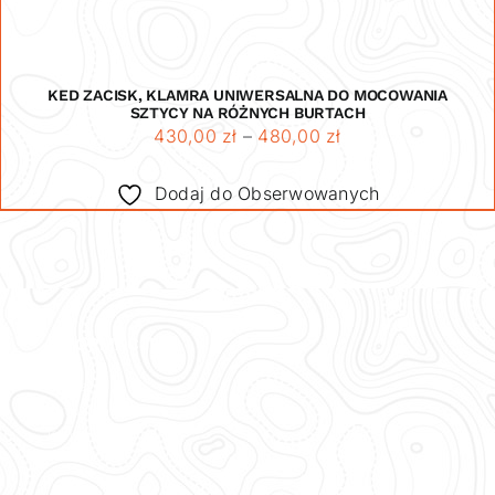
KED ZACISK, KLAMRA UNIWERSALNA DO MOCOWANIA
SZTYCY NA RÓŻNYCH BURTACH
Zakres
430,00
zł
–
480,00
zł
cen:
Dodaj do Obserwowanych
od
430,00 zł
do
480,00 zł
INFORMACJE
O nas
Aktualności
Kontakt