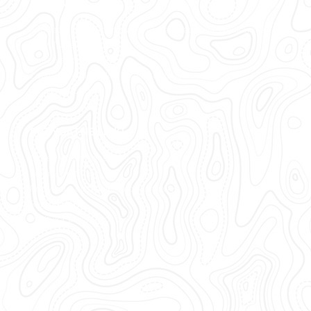
STRONY
Fundacja Klub Sportowy Polska Akademia Wędkarska
PAW Travel
Ubezpieczenia Łodzi
Zawody Wędkarskie „Predator Cup”
Zbrojenie Łodzi
PRZYDATNE LINKI
Czas i koszty dostawy
Formy płatności
Prawo do odstąpienia od umowy
Regulamin
Polityka prywatności