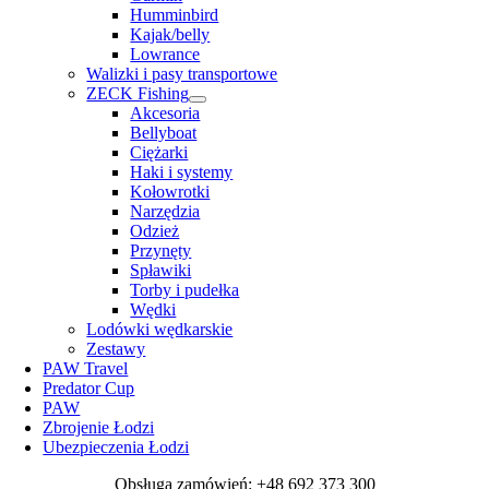
Humminbird
Kajak/belly
Lowrance
Walizki i pasy transportowe
ZECK Fishing
Akcesoria
Bellyboat
Ciężarki
Haki i systemy
Kołowrotki
Narzędzia
Odzież
Przynęty
Spławiki
Torby i pudełka
Wędki
Lodówki wędkarskie
Zestawy
PAW Travel
Predator Cup
PAW
Zbrojenie Łodzi
Ubezpieczenia Łodzi
Obsługa zamówień: +48 692 373 300