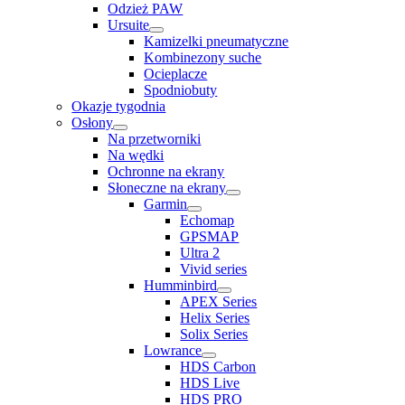
Odzież PAW
Ursuite
Kamizelki pneumatyczne
Kombinezony suche
Ocieplacze
Spodniobuty
Okazje tygodnia
Osłony
Na przetworniki
Na wędki
Ochronne na ekrany
Słoneczne na ekrany
Garmin
Echomap
GPSMAP
Ultra 2
Vivid series
Humminbird
APEX Series
Helix Series
Solix Series
Lowrance
HDS Carbon
HDS Live
HDS PRO