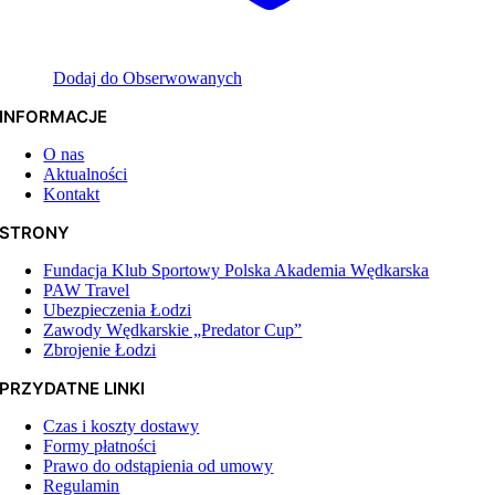
Dodaj do Obserwowanych
INFORMACJE
O nas
Aktualności
Kontakt
STRONY
Fundacja Klub Sportowy Polska Akademia Wędkarska
PAW Travel
Ubezpieczenia Łodzi
Zawody Wędkarskie „Predator Cup”
Zbrojenie Łodzi
PRZYDATNE LINKI
Czas i koszty dostawy
Formy płatności
Prawo do odstąpienia od umowy
Regulamin