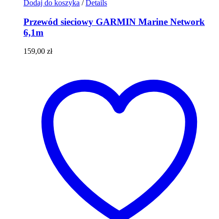
Dodaj do koszyka
/
Details
Przewód sieciowy GARMIN Marine Network
6,1m
159,00
zł