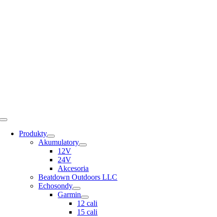
Skip
to
content
Toggle
Navigation
Produkty
Akumulatory
12V
24V
Akcesoria
Beatdown Outdoors LLC
Echosondy
Garmin
12 cali
15 cali