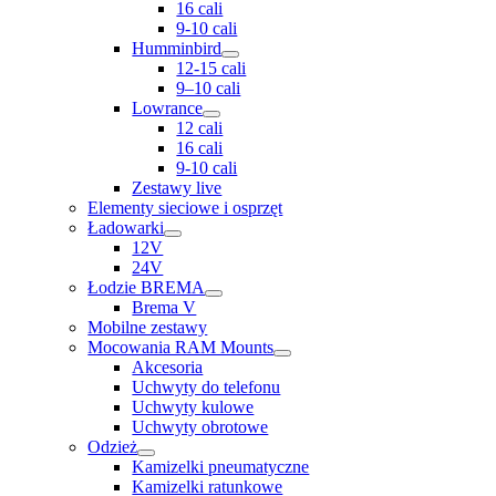
16 cali
9-10 cali
Humminbird
12-15 cali
9–10 cali
Lowrance
12 cali
16 cali
9-10 cali
Zestawy live
Elementy sieciowe i osprzęt
Ładowarki
12V
24V
Łodzie BREMA
Brema V
Mobilne zestawy
Mocowania RAM Mounts
Akcesoria
Uchwyty do telefonu
Uchwyty kulowe
Uchwyty obrotowe
Odzież
Kamizelki pneumatyczne
Kamizelki ratunkowe