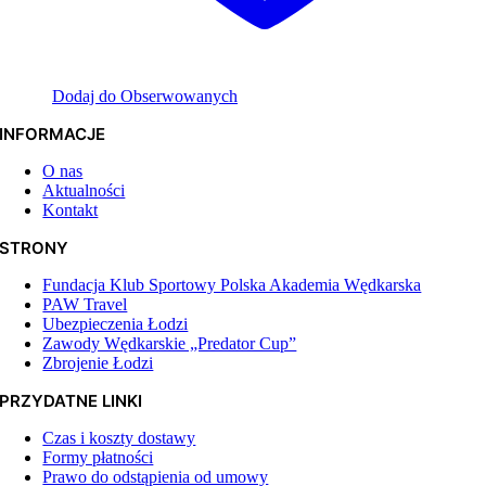
Dodaj do Obserwowanych
INFORMACJE
O nas
Aktualności
Kontakt
STRONY
Fundacja Klub Sportowy Polska Akademia Wędkarska
PAW Travel
Ubezpieczenia Łodzi
Zawody Wędkarskie „Predator Cup”
Zbrojenie Łodzi
PRZYDATNE LINKI
Czas i koszty dostawy
Formy płatności
Prawo do odstąpienia od umowy