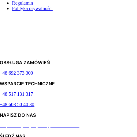
Regulamin
Polityka prywatności
OBSŁUGA ZAMÓWIEŃ
+48 692 373 300
WSPARCIE TECHNICZNE
+48 517 131 317
+48 603 50 40 30
NAPISZ DO NAS
Odpiszemy najszybciej jak to możliwe
ŚLEDŹ NAS