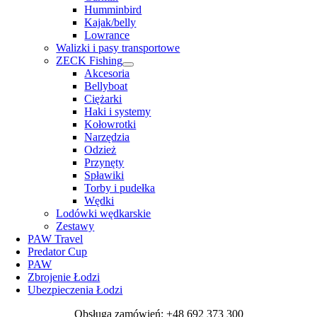
Humminbird
Kajak/belly
Lowrance
Walizki i pasy transportowe
ZECK Fishing
Akcesoria
Bellyboat
Ciężarki
Haki i systemy
Kołowrotki
Narzędzia
Odzież
Przynęty
Spławiki
Torby i pudełka
Wędki
Lodówki wędkarskie
Zestawy
PAW Travel
Predator Cup
PAW
Zbrojenie Łodzi
Ubezpieczenia Łodzi
Obsługa zamówień: +48 692 373 300