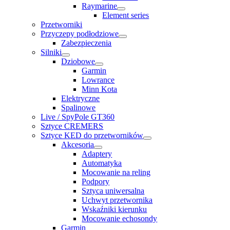
Raymarine
Element series
Przetworniki
Przyczepy podłodziowe
Zabezpieczenia
Silniki
Dziobowe
Garmin
Lowrance
Minn Kota
Elektryczne
Spalinowe
Live / SpyPole GT360
Sztyce CREMERS
Sztyce KED do przetworników
Akcesoria
Adaptery
Automatyka
Mocowanie na reling
Podpory
Sztyca uniwersalna
Uchwyt przetwornika
Wskaźniki kierunku
Mocowanie echosondy
Garmin