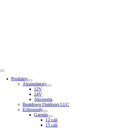
Skip
to
content
Toggle
Navigation
Produkty
Akumulatory
12V
24V
Akcesoria
Beatdown Outdoors LLC
Echosondy
Garmin
12 cali
15 cali