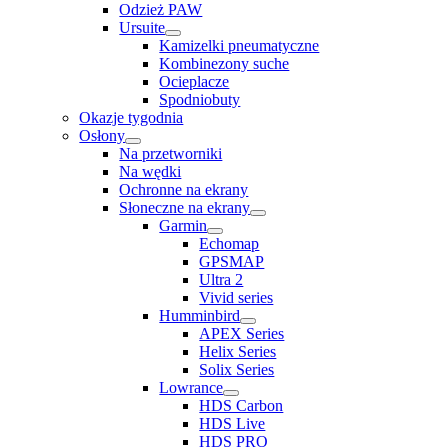
Odzież PAW
Ursuite
Kamizelki pneumatyczne
Kombinezony suche
Ocieplacze
Spodniobuty
Okazje tygodnia
Osłony
Na przetworniki
Na wędki
Ochronne na ekrany
Słoneczne na ekrany
Garmin
Echomap
GPSMAP
Ultra 2
Vivid series
Humminbird
APEX Series
Helix Series
Solix Series
Lowrance
HDS Carbon
HDS Live
HDS PRO