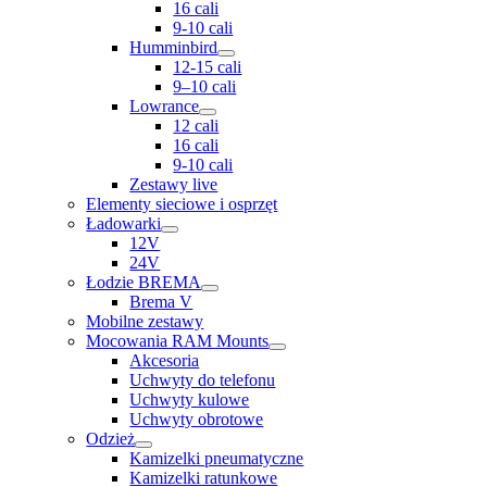
16 cali
9-10 cali
Humminbird
12-15 cali
9–10 cali
Lowrance
12 cali
16 cali
9-10 cali
Zestawy live
Elementy sieciowe i osprzęt
Ładowarki
12V
24V
Łodzie BREMA
Brema V
Mobilne zestawy
Mocowania RAM Mounts
Akcesoria
Uchwyty do telefonu
Uchwyty kulowe
Uchwyty obrotowe
Odzież
Kamizelki pneumatyczne
Kamizelki ratunkowe