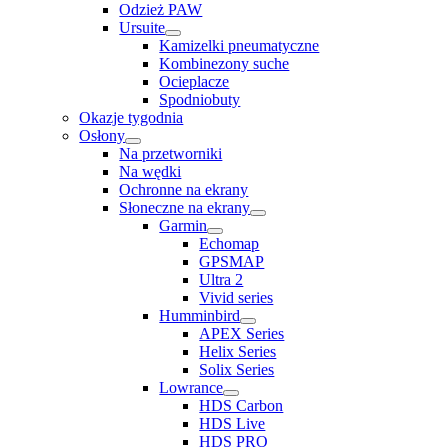
Odzież PAW
Ursuite
Kamizelki pneumatyczne
Kombinezony suche
Ocieplacze
Spodniobuty
Okazje tygodnia
Osłony
Na przetworniki
Na wędki
Ochronne na ekrany
Słoneczne na ekrany
Garmin
Echomap
GPSMAP
Ultra 2
Vivid series
Humminbird
APEX Series
Helix Series
Solix Series
Lowrance
HDS Carbon
HDS Live
HDS PRO