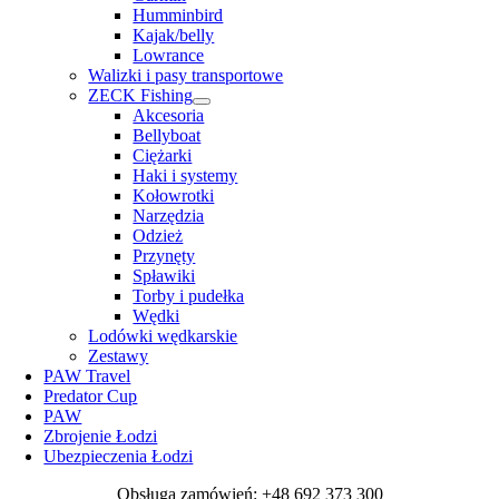
Humminbird
Kajak/belly
Lowrance
Walizki i pasy transportowe
ZECK Fishing
Akcesoria
Bellyboat
Ciężarki
Haki i systemy
Kołowrotki
Narzędzia
Odzież
Przynęty
Spławiki
Torby i pudełka
Wędki
Lodówki wędkarskie
Zestawy
PAW Travel
Predator Cup
PAW
Zbrojenie Łodzi
Ubezpieczenia Łodzi
Obsługa zamówień: +48 692 373 300