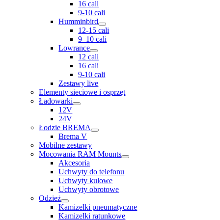
16 cali
9-10 cali
Humminbird
12-15 cali
9–10 cali
Lowrance
12 cali
16 cali
9-10 cali
Zestawy live
Elementy sieciowe i osprzęt
Ładowarki
12V
24V
Łodzie BREMA
Brema V
Mobilne zestawy
Mocowania RAM Mounts
Akcesoria
Uchwyty do telefonu
Uchwyty kulowe
Uchwyty obrotowe
Odzież
Kamizelki pneumatyczne
Kamizelki ratunkowe