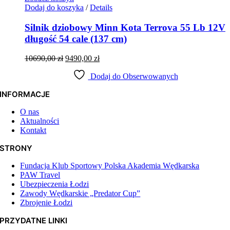
Dodaj do koszyka
/
Details
Silnik dziobowy Minn Kota Terrova 55 Lb 12V
długość 54 cale (137 cm)
Pierwotna
Aktualna
10690,00
zł
9490,00
zł
cena
cena
wynosiła:
Dodaj do Obserwowanych
wynosi:
10690,00 zł.
9490,00 zł.
INFORMACJE
O nas
Aktualności
Kontakt
STRONY
Fundacja Klub Sportowy Polska Akademia Wędkarska
PAW Travel
Ubezpieczenia Łodzi
Zawody Wędkarskie „Predator Cup”
Zbrojenie Łodzi
PRZYDATNE LINKI