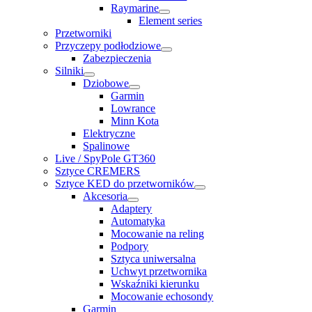
Raymarine
Element series
Przetworniki
Przyczepy podłodziowe
Zabezpieczenia
Silniki
Dziobowe
Garmin
Lowrance
Minn Kota
Elektryczne
Spalinowe
Live / SpyPole GT360
Sztyce CREMERS
Sztyce KED do przetworników
Akcesoria
Adaptery
Automatyka
Mocowanie na reling
Podpory
Sztyca uniwersalna
Uchwyt przetwornika
Wskaźniki kierunku
Mocowanie echosondy
Garmin