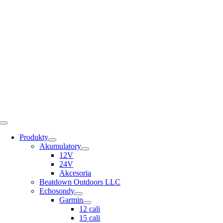
Skip
to
content
Toggle
Navigation
Produkty
Akumulatory
12V
24V
Akcesoria
Beatdown Outdoors LLC
Echosondy
Garmin
12 cali
15 cali