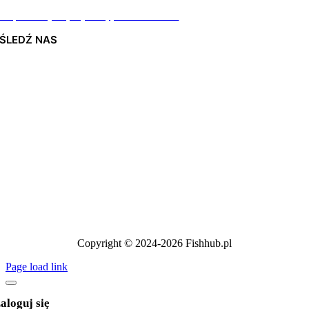
Odpiszemy najszybciej jak to możliwe
ŚLEDŹ NAS
Copyright © 2024-2026 Fishhub.pl
Page load link
aloguj się