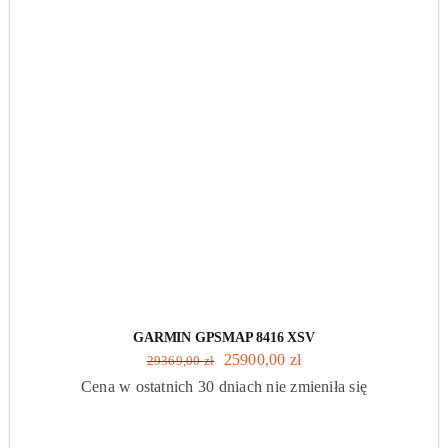
GARMIN GPSMAP 8416 XSV
Pierwotna
Aktualna
25900,00
zł
29369,00
zł
cena
cena
Cena w ostatnich 30 dniach nie zmieniła się
wynosiła:
wynosi:
29369,00 zł.
25900,00 zł.