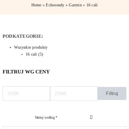
Home
»
Echosondy
»
Garmin
»
16 cali
Ubezpieczenia Łodzi
PODKATEGORIE:
Wszystkie produkty
16 cali (5)
FILTRUJ WG CENY
Filtruj
Cena
Cena
min
max
Sortuj według
*