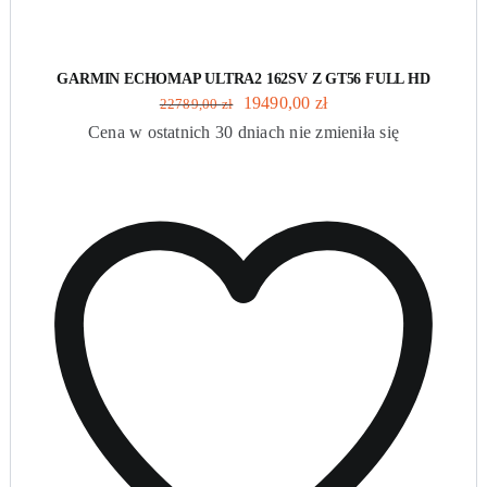
GARMIN ECHOMAP ULTRA2 162SV Z GT56 FULL HD
Pierwotna
Aktualna
19490,00
zł
22789,00
zł
cena
cena
Cena w ostatnich 30 dniach nie zmieniła się
wynosiła:
wynosi:
22789,00 zł.
19490,00 zł.