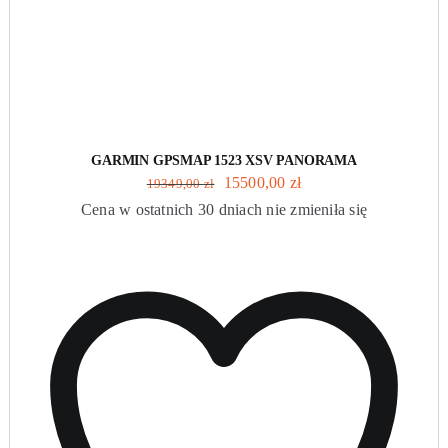
GARMIN GPSMAP 1523 XSV PANORAMA
Pierwotna
Aktualna
15500,00
zł
19349,00
zł
cena
cena
Cena w ostatnich 30 dniach nie zmieniła się
wynosiła:
wynosi:
19349,00 zł.
15500,00 zł.