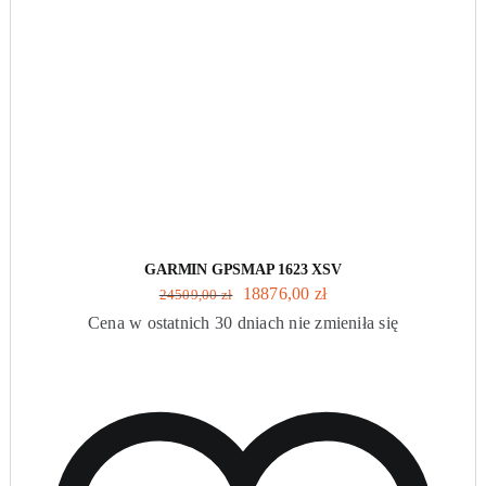
GARMIN GPSMAP 1623 XSV
Pierwotna
Aktualna
18876,00
zł
24509,00
zł
cena
cena
Cena w ostatnich 30 dniach nie zmieniła się
wynosiła:
wynosi:
24509,00 zł.
18876,00 zł.