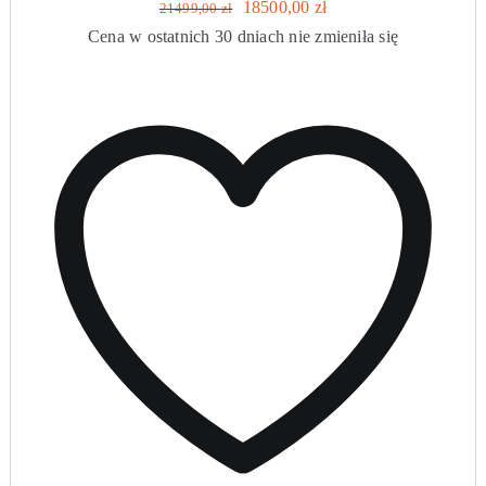
Pierwotna
Aktualna
18500,00
zł
21499,00
zł
cena
cena
Cena w ostatnich 30 dniach nie zmieniła się
wynosiła:
wynosi:
21499,00 zł.
18500,00 zł.