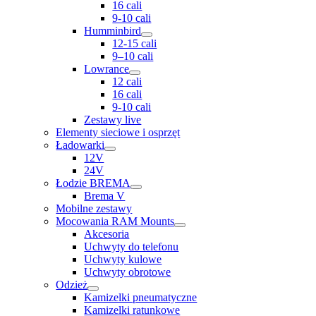
16 cali
9-10 cali
Humminbird
12-15 cali
9–10 cali
Lowrance
12 cali
16 cali
9-10 cali
Zestawy live
Elementy sieciowe i osprzęt
Ładowarki
12V
24V
Łodzie BREMA
Brema V
Mobilne zestawy
Mocowania RAM Mounts
Akcesoria
Uchwyty do telefonu
Uchwyty kulowe
Uchwyty obrotowe
Odzież
Kamizelki pneumatyczne
Kamizelki ratunkowe