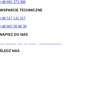
+48 692 373 300
WSPARCIE TECHNICZNE
+48 517 131 317
+48 603 50 40 30
NAPISZ DO NAS
Odpiszemy najszybciej jak to możliwe
ŚLEDŹ NAS