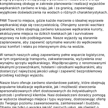
kompleksową obsługę w zakresie planowania i realizacji wyjazdów
wędkarskich zarówno w kraju, jak i za granicą, zapewniając
wyjątkowe doświadczenia na wodach o różnych charakterystykach.
PAW Travel
to miejsce, gdzie każde marzenie o idealnej wyprawie
wędkarskiej staje się rzeczywistością. Oferujemy szeroki wachlarz
pakietów, które obejmują zarówno luksusowe wędkarskie kurorty,
ekskluzywne miejsca na dzikich łowiskach jak i survivalowe
wyprawy na koło podbiegunowe. Nasze wyjazdy są starannie
zaplanowane, aby zapewnić optymalne warunki do wędkowania
oraz komfort i relaks po intensywnym dniu na wodzie.
W ramach naszych usług zapewniamy pełne wsparcie logistyczne,
w tym organizację transportu, zakwaterowania, wyżywienia oraz
wynajmu sprzętu wędkarskiego. Współpracujemy z renomowanymi
lokalnymi przewoźnikami, hotelami i ośrodkami wędkarskimi, aby
dostarczyć najwyższej jakości usługi i zapewnić bezproblemowy
przebieg każdego wyjazdu.
Nasze biuro oferuje zarówno standardowe pakiety, które obejmują
popularne lokalizacje wędkarskie, jak i możliwość stworzenia
spersonalizowanych ofert dostosowanych do indywidualnych
potrzeb i preferencji klientów. Nasi doświadczeni doradcy pomogą
w wyborze idealnego miejsca i typu wyprawy, dostosowując ofertę
do Twojego poziomu zaawansowania, zainteresowań i budżetu.
Dbamy nie tylko o wysoką jakość naszych usług, ale również o