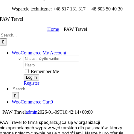
Wsparcie techniczne: +48 517 131 317 | +48 603 50 40 30
PAW Travel
Home
»
PAW Travel
Search
for:
WooCommerce My Account
Username:
Password:
Remember Me
Register
Search
for:
WooCommerce Cart
0
PAW Travel
admin
2026-01-09T10:42:14+00:00
PAW Travel
to firma specjalizująca się w organizacji
niezapomnianych wypraw wędkarskich dla pasjonatów, którzy
pragną połączyć swoją pasję z podróżami. Nasze biuro oferuje