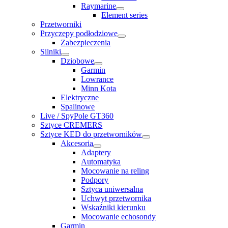
Raymarine
Element series
Przetworniki
Przyczepy podłodziowe
Zabezpieczenia
Silniki
Dziobowe
Garmin
Lowrance
Minn Kota
Elektryczne
Spalinowe
Live / SpyPole GT360
Sztyce CREMERS
Sztyce KED do przetworników
Akcesoria
Adaptery
Automatyka
Mocowanie na reling
Podpory
Sztyca uniwersalna
Uchwyt przetwornika
Wskaźniki kierunku
Mocowanie echosondy
Garmin