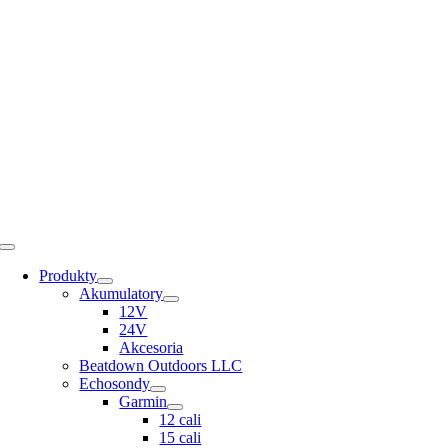
Skip
to
content
Toggle
Navigation
Produkty
Akumulatory
12V
24V
Akcesoria
Beatdown Outdoors LLC
Echosondy
Garmin
12 cali
15 cali