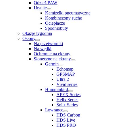
Odzież PAW
Ursuite
Kamizelki pneumatyczne
Kombinezony suche
Ocieplacze
Spodniobuty
Okazje tygodnia
Osłony
Na przetworniki
Na wędki
Ochronne na ekrany
Słoneczne na ekrany
Garmin
Echomap
GPSMAP
Ultra 2
Vivid series
Humminbird
APEX Series
Helix Series
Solix Series
Lowrance
HDS Carbon
HDS Live
HDS PRO