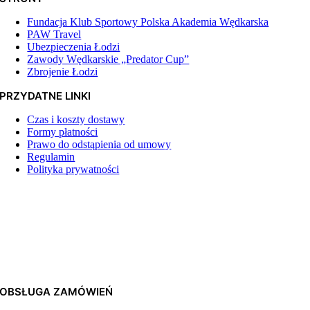
Fundacja Klub Sportowy Polska Akademia Wędkarska
PAW Travel
Ubezpieczenia Łodzi
Zawody Wędkarskie „Predator Cup”
Zbrojenie Łodzi
PRZYDATNE LINKI
Czas i koszty dostawy
Formy płatności
Prawo do odstąpienia od umowy
Regulamin
Polityka prywatności
OBSŁUGA ZAMÓWIEŃ