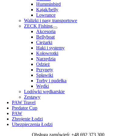
Humminbird
Kajak/belly
Lowrance
Walizki i pasy transportowe
ZECK Fishing
Akcesoria
Bellyboat
Ciężarki
Haki i systemy
Kołowrotki
Narzędzia
Odzież
Przynęty
Spławiki
Torby i pudełka
Wędki
Lodówki wędkarskie
Zestawy
PAW Travel
Predator Cup
PAW
Zbrojenie Łodzi
Ubezpieczenia Łodzi
Obsługa zamówień: +48 692 373 300