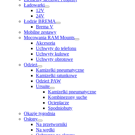
Ładowarki
12V
24V
Łodzie BREMA
Brema V
Mobilne zestawy
Mocowania RAM Mounts
Akcesoria
Uchwyty do telefonu
Uchwyty kulowe
Uchwyty obrotowe
Odzież
Kamizelki pneumatyczne
Kamizelki ratunkowe
Odzież PAW
Ursuite
Kamizelki pneumatyczne
Kombinezony suche
Ocieplacze
Spodniobuty
Okazje tygodnia
Osłony
Na przetworniki
Na wędki