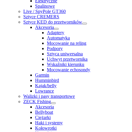
Elektryczne
Spalinowe
Live / SpyPole GT360
Sztyce CREMERS
Sztyce KED do przetworników
Akcesoria
Adaptery
Automatyka
Mocowanie na reling
Podpory
Sztyca uniwersalna
Uchwyt przetwornika
Wskaźniki kierunku
Mocowanie echosondy
Garmin
Humminbird
Kajak/belly
Lowrance
Walizki i pasy transportowe
ZECK Fishing
Akcesoria
Bellyboat
Ciężarki
Haki i systemy
Kołowrotki