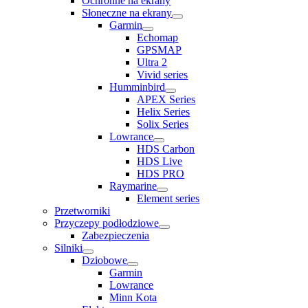
Ochronne na ekrany
Słoneczne na ekrany
Garmin
Echomap
GPSMAP
Ultra 2
Vivid series
Humminbird
APEX Series
Helix Series
Solix Series
Lowrance
HDS Carbon
HDS Live
HDS PRO
Raymarine
Element series
Przetworniki
Przyczepy podłodziowe
Zabezpieczenia
Silniki
Dziobowe
Garmin
Lowrance
Minn Kota