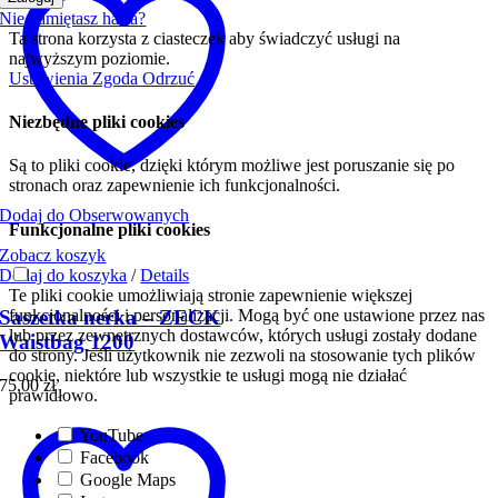
Nie pamiętasz hasła?
Ta strona korzysta z ciasteczek aby świadczyć usługi na
najwyższym poziomie.
Ustawienia
Zgoda
Odrzuć
Niezbędne pliki cookies
Są to pliki cookie, dzięki którym możliwe jest poruszanie się po
stronach oraz zapewnienie ich funkcjonalności.
Dodaj do Obserwowanych
Funkcjonalne pliki cookies
Zobacz koszyk
Dodaj do koszyka
/
Details
Te pliki cookie umożliwiają stronie zapewnienie większej
funkcjonalności i personalizacji. Mogą być one ustawione przez nas
Saszetka nerka – ZECK
lub przez zewnętrznych dostawców, których usługi zostały dodane
Waistbag 1200
do strony. Jeśli użytkownik nie zezwoli na stosowanie tych plików
cookie, niektóre lub wszystkie te usługi mogą nie działać
75,00
zł
prawidłowo.
YouTube
Facebook
Google Maps