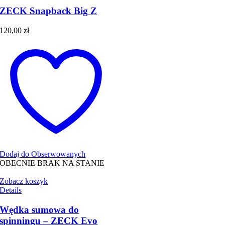
ZECK Snapback Big Z
120,00
zł
Dodaj do Obserwowanych
OBECNIE BRAK NA STANIE
Zobacz koszyk
Details
Wędka sumowa do
spinningu – ZECK Evo