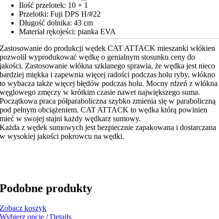
Ilość przelotek: 10 + 1
Przelotki: Fuji DPS H/#22
Długość dolnika: 43 cm
Materiał rękojeści: pianka EVA
Zastosowanie do produkcji wędek CAT ATTACK mieszanki włókien
pozwolił wyprodukować wędkę o genialnym stosunku ceny do
jakości. Zastosowanie włókna szklanego sprawia, że wędka jest nieco
bardziej miękka i zapewnia więcej radości podczas holu ryby, włókno
to wybacza także więcej błędów podczas holu. Mocny rdzeń z włókna
węglowego zmęczy w krótkim czasie nawet największego suma.
Początkowa praca półparaboliczna szybko zmienia się w paraboliczną
pod pełnym obciążeniem. CAT ATTACK to wędka którą powinien
mieć w swojej stajni każdy wędkarz sumowy.
Każda z wędek sumowych jest bezpiecznie zapakowana i dostarczana
w wysokiej jakości pokrowcu na wędki.
Podobne produkty
Zobacz koszyk
Ten
Wybierz opcje
/
Details