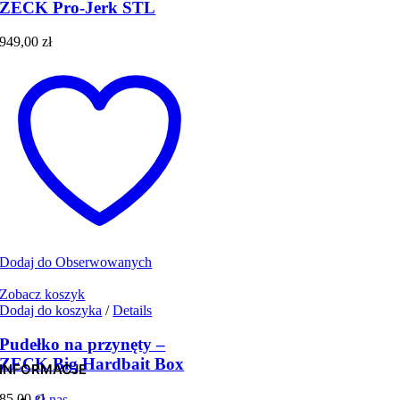
ZECK Pro-Jerk STL
949,00
zł
Dodaj do Obserwowanych
Zobacz koszyk
Dodaj do koszyka
/
Details
Pudełko na przynęty –
ZECK Big Hardbait Box
INFORMACJE
85,00
zł
O nas