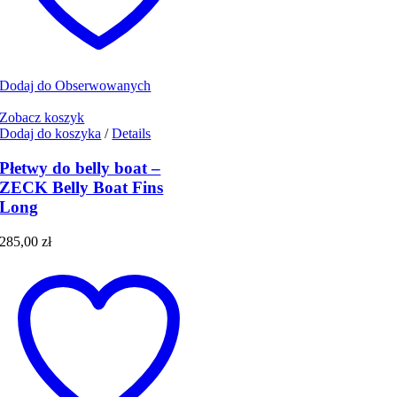
Dodaj do Obserwowanych
Zobacz koszyk
Dodaj do koszyka
/
Details
Płetwy do belly boat –
ZECK Belly Boat Fins
Long
285,00
zł