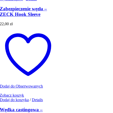
produkt
ma
Zabezpieczenie węzła –
wiele
ZECK Hook Sleeve
wariantów.
Opcje
22,00
zł
można
wybrać
na
stronie
produktu
Dodaj do Obserwowanych
Zobacz koszyk
Dodaj do koszyka
/
Details
Wędka castingowa –