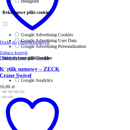
Instagram
Reklamowe pliki cookies
Google Advertising Cookies
Google Advertising User Data
Dodaj do Obserwowanych
Google Advertising Personalization
Zobacz koszyk
Dodaj do koszyka
/
Details
Statystyczne pliki cookies
Krętlik sumowy – ZECK
Crane Swivel
Google Analytics
16,00
zł
Go
to
Top