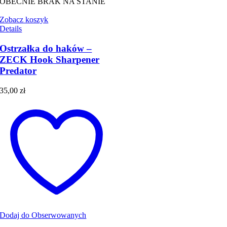
OBECNIE BRAK NA STANIE
Zobacz koszyk
Details
Ostrzałka do haków –
ZECK Hook Sharpener
Predator
35,00
zł
Dodaj do Obserwowanych