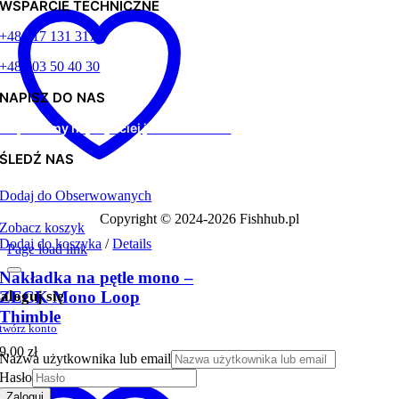
WSPARCIE TECHNICZNE
+48 517 131 317
+48 603 50 40 30
NAPISZ DO NAS
Odpiszemy najszybciej jak to możliwe
ŚLEDŹ NAS
Dodaj do Obserwowanych
Copyright © 2024-2026 Fishhub.pl
Zobacz koszyk
Dodaj do koszyka
/
Details
Page load link
Nakładka na pętle mono –
aloguj się
ZECK Mono Loop
Thimble
twórz konto
9,00
zł
Nazwa użytkownika lub email
Hasło
Zaloguj