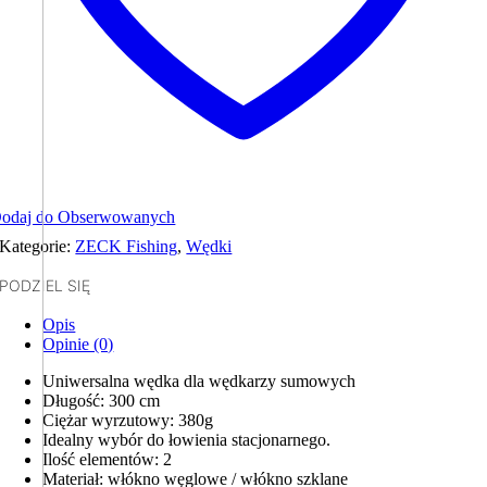
odaj do Obserwowanych
Kategorie:
ZECK Fishing
,
Wędki
PODZIEL SIĘ
Opis
Opinie (0)
Uniwersalna wędka dla wędkarzy sumowych
Długość: 300 cm
Ciężar wyrzutowy: 380g
Idealny wybór do łowienia stacjonarnego.
Ilość elementów: 2
Materiał: włókno węglowe / włókno szklane