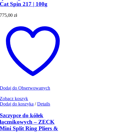
Cat Spin 217 | 100g
775,00
zł
Dodaj do Obserwowanych
Zobacz koszyk
Dodaj do koszyka
/
Details
Szczypce do kółek
łącznikowych – ZECK
Mini Split Ring Pliers &