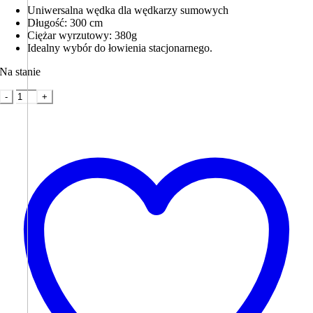
Uniwersalna wędka dla wędkarzy sumowych
Długość: 300 cm
Ciężar wyrzutowy: 380g
Idealny wybór do łowienia stacjonarnego.
Na stanie
ilość
Wędka
Dodaj do koszyka
sumowa
-
ZECK
Cat-
Attack