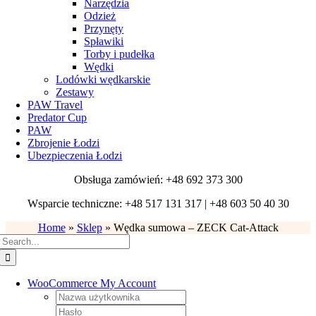
Narzędzia
Odzież
Przynęty
Spławiki
Torby i pudełka
Wędki
Lodówki wędkarskie
Zestawy
PAW Travel
Predator Cup
PAW
Zbrojenie Łodzi
Ubezpieczenia Łodzi
Obsługa zamówień: +48 692 373 300
Wsparcie techniczne: +48 517 131 317 | +48 603 50 40 30
Home
»
Sklep
»
Wędka sumowa – ZECK Cat-Attack
Search
for:
WooCommerce My Account
Username:
Password: