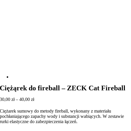
Ciężąrek do fireball – ZECK Cat Fireball
Zakres
30,00
zł
–
40,00
zł
cen:
od
Ciężarek sumowy do metody fireball, wykonany z materiału
30,00 zł
pochłaniającego zapachy wody i substancji wabiących. W zestawie
do
rurki elastyczne do zabezpieczenia łączeń.
40,00 zł