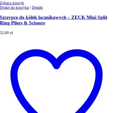
Zobacz koszyk
Dodaj do koszyka
/
Details
Szczypce do kółek łącznikowych – ZECK Mini Split
Ring Pliers & Scissors
52,00
zł