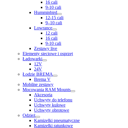
16 cali
9-10 cali
Humminbird
12-15 cali
9–10 cali
Lowrance
12 cali
16 cali
9-10 cali
Zestawy live
Elementy sieciowe i osprzęt
Ładowarki
12V
24V
Łodzie BREMA
Brema V
Mobilne zestawy
Mocowania RAM Mounts
Akcesoria
Uchwyty do telefonu
Uchwyty kulowe
Uchwyty obrotowe
Odzież
Kamizelki pneumatyczne
Kamizelki ratunkowe