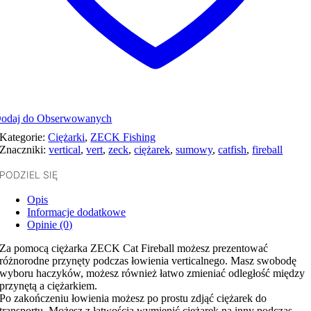
odaj do Obserwowanych
Kategorie:
Ciężarki
,
ZECK Fishing
Znaczniki:
vertical
,
vert
,
zeck
,
ciężarek
,
sumowy
,
catfish
,
fireball
PODZIEL SIĘ
Opis
Informacje dodatkowe
Opinie (0)
Za pomocą ciężarka ZECK Cat Fireball możesz prezentować
różnorodne przynęty podczas łowienia verticalnego. Masz swobodę
wyboru haczyków, możesz również łatwo zmieniać odległość między
przynętą a ciężarkiem.
Po zakończeniu łowienia możesz po prostu zdjąć ciężarek do
transportu. Możesz z łatwością wymienić ciężarek na inny podczas