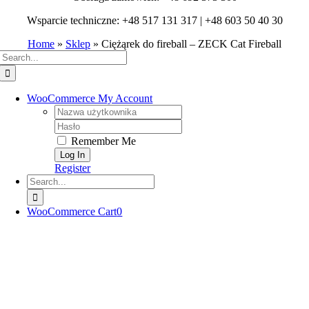
Wsparcie techniczne: +48 517 131 317 | +48 603 50 40 30
Home
»
Sklep
»
Ciężąrek do fireball – ZECK Cat Fireball
Search
for:
WooCommerce My Account
Username:
Password:
Remember Me
Register
Search
for:
WooCommerce Cart
0