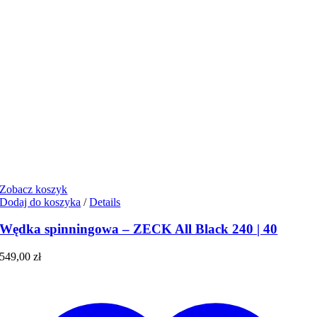
Zobacz koszyk
Dodaj do koszyka
/
Details
Wędka spinningowa – ZECK All Black 240 | 40
549,00
zł