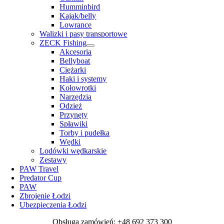
Humminbird
Kajak/belly
Lowrance
Walizki i pasy transportowe
ZECK Fishing
Akcesoria
Bellyboat
Ciężarki
Haki i systemy
Kołowrotki
Narzędzia
Odzież
Przynęty
Spławiki
Torby i pudełka
Wędki
Lodówki wędkarskie
Zestawy
PAW Travel
Predator Cup
PAW
Zbrojenie Łodzi
Ubezpieczenia Łodzi
Obsługa zamówień: +48 692 373 300