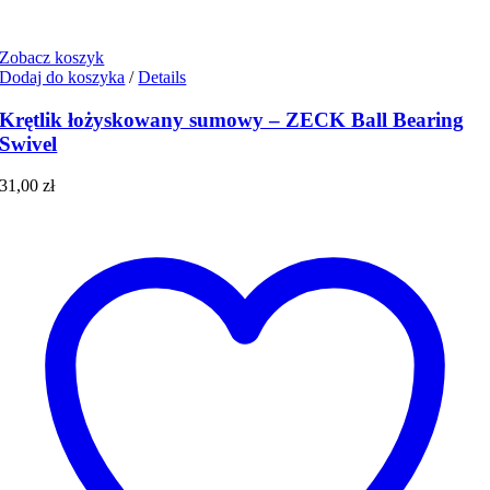
Zobacz koszyk
Dodaj do koszyka
/
Details
Krętlik łożyskowany sumowy – ZECK Ball Bearing
Swivel
31,00
zł