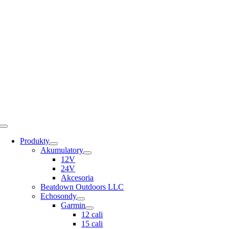
Skip
to
content
Toggle
Navigation
Produkty
Akumulatory
12V
24V
Akcesoria
Beatdown Outdoors LLC
Echosondy
Garmin
12 cali
15 cali