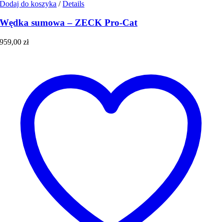
Dodaj do koszyka
/
Details
Wędka sumowa – ZECK Pro-Cat
959,00
zł