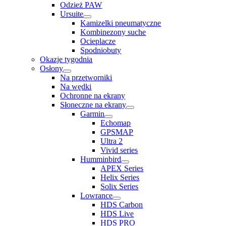
Odzież PAW
Ursuite
Kamizelki pneumatyczne
Kombinezony suche
Ocieplacze
Spodniobuty
Okazje tygodnia
Osłony
Na przetworniki
Na wędki
Ochronne na ekrany
Słoneczne na ekrany
Garmin
Echomap
GPSMAP
Ultra 2
Vivid series
Humminbird
APEX Series
Helix Series
Solix Series
Lowrance
HDS Carbon
HDS Live
HDS PRO