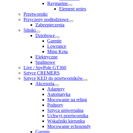
Raymarine
Element series
Przetworniki
Przyczepy podłodziowe
Zabezpieczenia
Silniki
Dziobowe
Garmin
Lowrance
Minn Kota
Elektryczne
Spalinowe
Live / SpyPole GT360
Sztyce CREMERS
Sztyce KED do przetworników
Akcesoria
Adaptery
Automatyka
Mocowanie na reling
Podpory
Sztyca uniwersalna
Uchwyt przetwornika
Wskaźniki kierunku
Mocowanie echosondy
Garmin