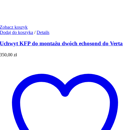
Zobacz koszyk
Dodaj do koszyka
/
Details
Uchwyt KFP do montażu dwóch echosond do Verta
350,00
zł