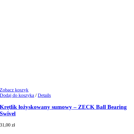
Zobacz koszyk
Dodaj do koszyka
/
Details
Krętlik łożyskowany sumowy – ZECK Ball Bearing
Swivel
31,00
zł