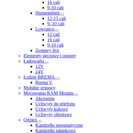
16 cali
9-10 cali
Humminbird
12-15 cali
9–10 cali
Lowrance
12 cali
16 cali
9-10 cali
Zestawy live
Elementy sieciowe i osprzęt
Ładowarki
12V
24V
Łodzie BREMA
Brema V
Mobilne zestawy
Mocowania RAM Mounts
Akcesoria
Uchwyty do telefonu
Uchwyty kulowe
Uchwyty obrotowe
Odzież
Kamizelki pneumatyczne
Kamizelki ratunkowe