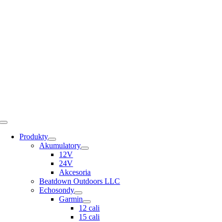
Skip
to
content
Toggle
Navigation
Produkty
Akumulatory
12V
24V
Akcesoria
Beatdown Outdoors LLC
Echosondy
Garmin
12 cali
15 cali