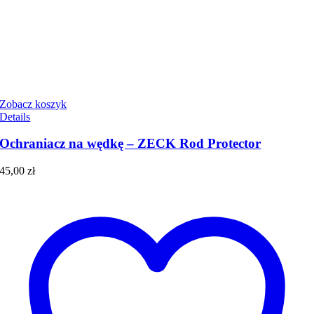
Zobacz koszyk
Details
Ochraniacz na wędkę – ZECK Rod Protector
45,00
zł