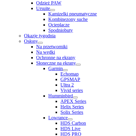
Odzież PAW
Ursuite
Kamizelki pneumatyczne
Kombinezony suche
Ocieplacze
Spodniobuty
Okazje tygodnia
Osłony
Na przetworniki
Na wędki
Ochronne na ekrany
Słoneczne na ekrany
Garmin
Echomap
GPSMAP
Ultra 2
Vivid series
Humminbird
APEX Series
Helix Series
Solix Series
Lowrance
HDS Carbon
HDS Live
HDS PRO