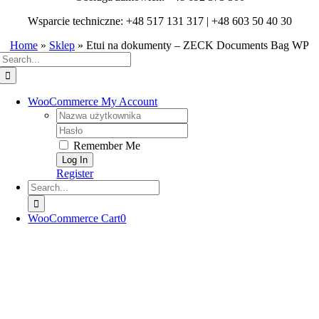
Wsparcie techniczne: +48 517 131 317 | +48 603 50 40 30
Home
»
Sklep
»
Etui na dokumenty – ZECK Documents Bag WP
Search
for:
WooCommerce My Account
Username:
Password:
Remember Me
Register
Search
for:
WooCommerce Cart
0