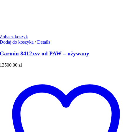
Zobacz koszyk
Dodaj do koszyka
/
Details
Garmin 8412xsv od PAW – używany
13500,00
zł