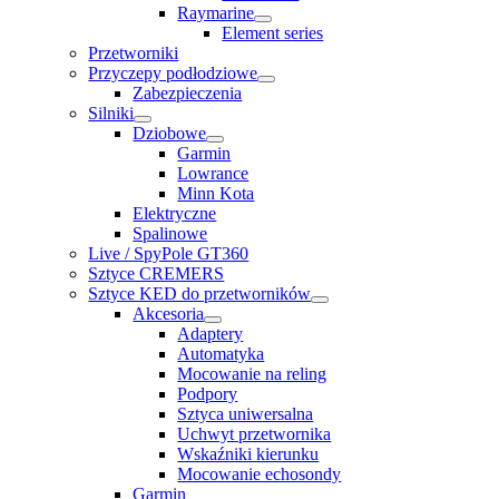
Raymarine
Element series
Przetworniki
Przyczepy podłodziowe
Zabezpieczenia
Silniki
Dziobowe
Garmin
Lowrance
Minn Kota
Elektryczne
Spalinowe
Live / SpyPole GT360
Sztyce CREMERS
Sztyce KED do przetworników
Akcesoria
Adaptery
Automatyka
Mocowanie na reling
Podpory
Sztyca uniwersalna
Uchwyt przetwornika
Wskaźniki kierunku
Mocowanie echosondy
Garmin