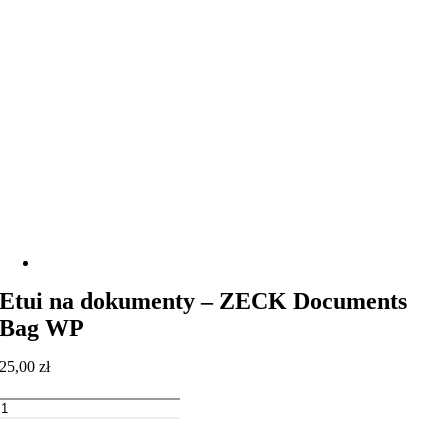
Etui na dokumenty – ZECK Documents
Bag WP
25,00
zł
ilość
Etui
Dodaj do koszyka
na