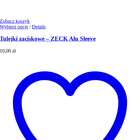
Zobacz koszyk
Ten
Wybierz opcje
/
Details
produkt
ma
Tulejki zaciskowe – ZECK Alu Sleeve
wiele
wariantów.
10,00
zł
Opcje
można
wybrać
na
stronie
produktu