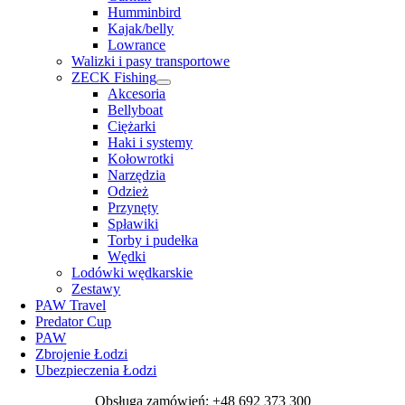
Humminbird
Kajak/belly
Lowrance
Walizki i pasy transportowe
ZECK Fishing
Akcesoria
Bellyboat
Ciężarki
Haki i systemy
Kołowrotki
Narzędzia
Odzież
Przynęty
Spławiki
Torby i pudełka
Wędki
Lodówki wędkarskie
Zestawy
PAW Travel
Predator Cup
PAW
Zbrojenie Łodzi
Ubezpieczenia Łodzi
Obsługa zamówień: +48 692 373 300