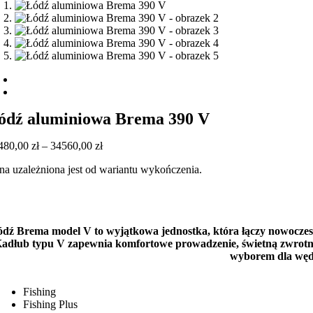
ódź aluminiowa Brema 390 V
Zakres
480,00
zł
–
34560,00
zł
cen:
na uzależniona jest od wariantu wykończenia.
od
33480,00 zł
do
34560,00 zł
dź Brema model V to wyjątkowa jednostka, która łączy nowoczesn
adłub typu V zapewnia komfortowe prowadzenie, świetną zwrotnoś
wyborem dla wędk
Fishing
Fishing Plus