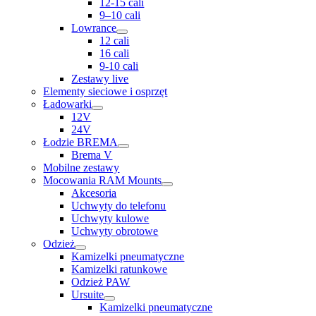
12-15 cali
9–10 cali
Lowrance
12 cali
16 cali
9-10 cali
Zestawy live
Elementy sieciowe i osprzęt
Ładowarki
12V
24V
Łodzie BREMA
Brema V
Mobilne zestawy
Mocowania RAM Mounts
Akcesoria
Uchwyty do telefonu
Uchwyty kulowe
Uchwyty obrotowe
Odzież
Kamizelki pneumatyczne
Kamizelki ratunkowe
Odzież PAW
Ursuite
Kamizelki pneumatyczne