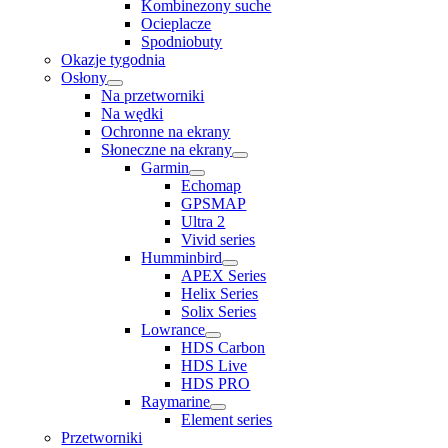
Kombinezony suche
Ocieplacze
Spodniobuty
Okazje tygodnia
Osłony
Na przetworniki
Na wędki
Ochronne na ekrany
Słoneczne na ekrany
Garmin
Echomap
GPSMAP
Ultra 2
Vivid series
Humminbird
APEX Series
Helix Series
Solix Series
Lowrance
HDS Carbon
HDS Live
HDS PRO
Raymarine
Element series
Przetworniki