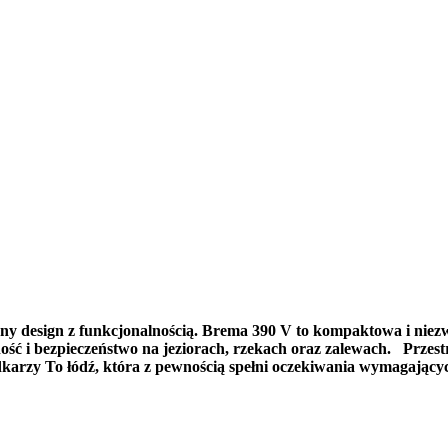
y design z funkcjonalnością.
Brema 390 V
to kompaktowa i niezw
ć i bezpieczeństwo na jeziorach, rzekach oraz zalewach. Przes
arzy To łódź, która z pewnością spełni oczekiwania wymagając