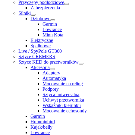
Przyczepy podłodziowe
Zabezpieczenia
Silniki
Dziobowe
Garmin
Lowrance
Minn Kota
Elektryczne
Spalinowe
Live / SpyPole GT360
Sztyce CREMERS
Sztyce KED do przetworników
Akcesoria
Adaptery
Automatyka
Mocowanie na reling
Podpory
Sztyca uniwersalna
Uchwyt przetwornika
Wskaźniki kierunku
Mocowanie echosondy
Garmin
Humminbird
Kajak/belly
Lowrance