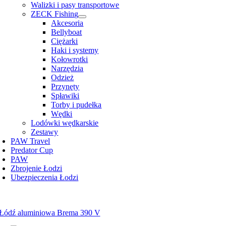
Walizki i pasy transportowe
ZECK Fishing
Akcesoria
Bellyboat
Ciężarki
Haki i systemy
Kołowrotki
Narzędzia
Odzież
Przynęty
Spławiki
Torby i pudełka
Wędki
Lodówki wędkarskie
Zestawy
PAW Travel
Predator Cup
PAW
Zbrojenie Łodzi
Ubezpieczenia Łodzi