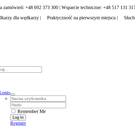
Skip
a zamówień: +48 692 373 300 | Wsparcie techniczne: +48 517 131 31
to
karzy dla wędkarzy | Praktyczność na pierwszym miejscu | Słuch
content
tion
Konto
Username:
Password:
Remember Me
Register