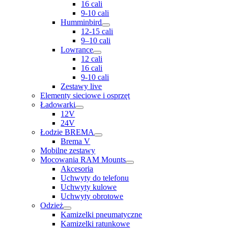
16 cali
9-10 cali
Humminbird
12-15 cali
9–10 cali
Lowrance
12 cali
16 cali
9-10 cali
Zestawy live
Elementy sieciowe i osprzęt
Ładowarki
12V
24V
Łodzie BREMA
Brema V
Mobilne zestawy
Mocowania RAM Mounts
Akcesoria
Uchwyty do telefonu
Uchwyty kulowe
Uchwyty obrotowe
Odzież
Kamizelki pneumatyczne
Kamizelki ratunkowe