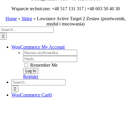
Wsparcie techniczne: +48 517 131 317 | +48 603 50 40 30
Home
»
Sklep
»
Lowrance Active Target 2 Zestaw (przetwornik,
moduł i mocowania)
Search
for:
WooCommerce My Account
Username:
Password:
Remember Me
Register
Search
for:
WooCommerce Cart
0