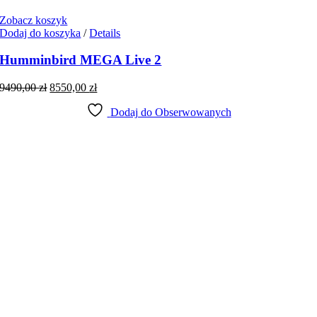
Zobacz koszyk
Dodaj do koszyka
/
Details
Humminbird MEGA Live 2
Pierwotna
Aktualna
9490,00
zł
8550,00
zł
cena
cena
wynosiła:
wynosi:
Dodaj do Obserwowanych
9490,00 zł.
8550,00 zł.