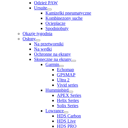
Odzież PAW
Ursuite
Kamizelki pneumatyczne
Kombinezony suche
Ocieplacze
Spodniobuty
Okazje tygodnia
Osłony
Na przetworniki
Na wędki
Ochronne na ekrany
Słoneczne na ekrany
Garmin
Echomap
GPSMAP
Ultra 2
Vivid series
Humminbird
APEX Series
Helix Series
Solix Series
Lowrance
HDS Carbon
HDS Live
HDS PRO