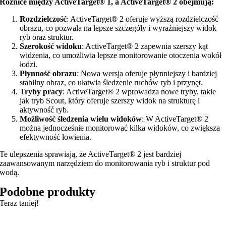
Różnice między ActiveTarget® 1, a ActiveTarget® 2 obejmują:
Rozdzielczość
: ActiveTarget® 2 oferuje wyższą rozdzielczość
obrazu, co pozwala na lepsze szczegóły i wyraźniejszy widok
ryb oraz struktur.
Szerokość widoku
: ActiveTarget® 2 zapewnia szerszy kąt
widzenia, co umożliwia lepsze monitorowanie otoczenia wokół
łodzi.
Płynność obrazu
: Nowa wersja oferuje płynniejszy i bardziej
stabilny obraz, co ułatwia śledzenie ruchów ryb i przynęt.
Tryby pracy
: ActiveTarget® 2 wprowadza nowe tryby, takie
jak tryb Scout, który oferuje szerszy widok na strukturę i
aktywność ryb.
Możliwość śledzenia wielu widoków
: W ActiveTarget® 2
można jednocześnie monitorować kilka widoków, co zwiększa
efektywność łowienia.
Te ulepszenia sprawiają, że ActiveTarget® 2 jest bardziej
zaawansowanym narzędziem do monitorowania ryb i struktur pod
wodą.
Podobne produkty
Teraz taniej!