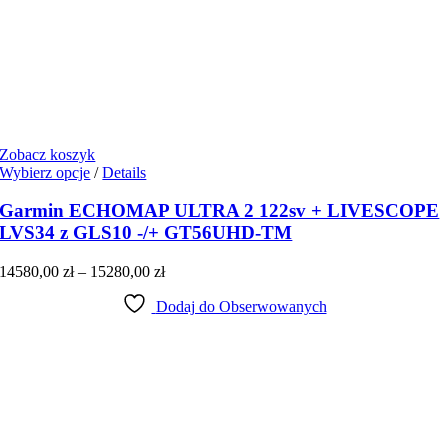
Zobacz koszyk
Ten
Wybierz opcje
/
Details
produkt
ma
Garmin ECHOMAP ULTRA 2 122sv + LIVESCOPE
wiele
LVS34 z GLS10 -/+ GT56UHD-TM
wariantów.
Opcje
Zakres
14580,00
zł
–
15280,00
zł
można
cen:
wybrać
Dodaj do Obserwowanych
od
na
14580,00 zł
stronie
do
produktu
15280,00 zł