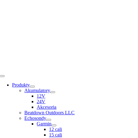
Skip
to
content
Toggle
Navigation
Produkty
Akumulatory
12V
24V
Akcesoria
Beatdown Outdoors LLC
Echosondy
Garmin
12 cali
15 cali