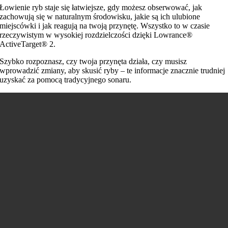
Łowienie ryb staje się łatwiejsze, gdy możesz obserwować, jak
zachowują się w naturalnym środowisku, jakie są ich ulubione
miejscówki i jak reagują na twoją przynętę. Wszystko to w czasie
rzeczywistym w wysokiej rozdzielczości dzięki Lowrance®
ActiveTarget® 2.
Szybko rozpoznasz, czy twoja przynęta działa, czy musisz
wprowadzić zmiany, aby skusić ryby – te informacje znacznie trudniej
uzyskać za pomocą tradycyjnego sonaru.