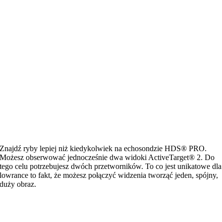
Znajdź ryby lepiej niż kiedykolwiek na echosondzie HDS® PRO.
Możesz obserwować jednocześnie dwa widoki ActiveTarget® 2. Do
tego celu potrzebujesz dwóch przetworników. To co jest unikatowe dla
lowrance to fakt, że możesz połączyć widzenia tworząć jeden, spójny,
duży obraz.