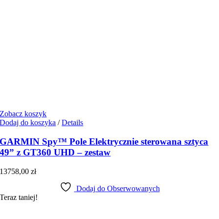
Zobacz koszyk
Dodaj do koszyka
/
Details
GARMIN Spy™ Pole Elektrycznie sterowana sztyca
49” z GT360 UHD – zestaw
13758,00
zł
Dodaj do Obserwowanych
Teraz taniej!