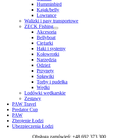
Humminbird
Kajak/belly
Lowrance
Walizki i pasy transportowe
ZECK Fishing
Akcesoria
Bellyboat
Ciężarki
Haki i systemy
Kołowrotki
Narzędzia
Odzież
Przynęty
Spławiki
Torby i pudełka
Wędki
Lodówki wędkarskie
Zestawy
PAW Travel
Predator Cup
PAW
Zbrojenie Łodzi
Ubezpieczenia Łodzi
Obsługa zamówień: +48 692 373 300