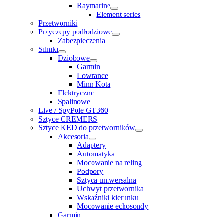
Raymarine
Element series
Przetworniki
Przyczepy podłodziowe
Zabezpieczenia
Silniki
Dziobowe
Garmin
Lowrance
Minn Kota
Elektryczne
Spalinowe
Live / SpyPole GT360
Sztyce CREMERS
Sztyce KED do przetworników
Akcesoria
Adaptery
Automatyka
Mocowanie na reling
Podpory
Sztyca uniwersalna
Uchwyt przetwornika
Wskaźniki kierunku
Mocowanie echosondy
Garmin