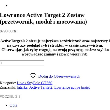
Lowrance Active Target 2 Zestaw
(przetwornik, moduł i mocowania)
8790,00
zł
ActiveTarget® 2 oferuje najwyższą rozdzielczość oraz najszerszy i
najczystszy podgląd ryb i struktur w czasie rzeczywistym.
Obserwując, jak ryby reagują na twoją przynętę, możesz szybko
wprowadzać zmiany i złowić więcej ryb.
ilość
Lowrance
Dodaj do koszyka
Active
Target
Dodaj do Obserwowanych
2
Kategorie:
Live / SpyPole GT360
Zestaw
Znaczniki:
latarka
,
Active Target2
,
Lowrance active target
(przetwornik,
moduł
PODZIEL SIĘ
i
mocowania)
Opis