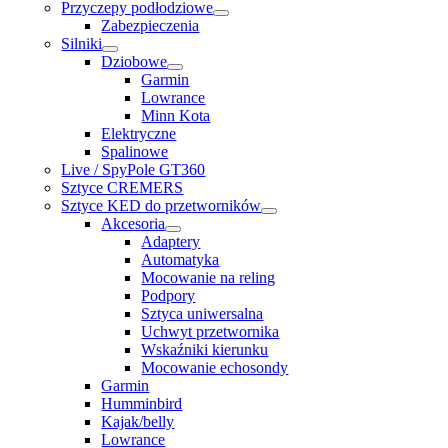
Przyczepy podłodziowe
Zabezpieczenia
Silniki
Dziobowe
Garmin
Lowrance
Minn Kota
Elektryczne
Spalinowe
Live / SpyPole GT360
Sztyce CREMERS
Sztyce KED do przetworników
Akcesoria
Adaptery
Automatyka
Mocowanie na reling
Podpory
Sztyca uniwersalna
Uchwyt przetwornika
Wskaźniki kierunku
Mocowanie echosondy
Garmin
Humminbird
Kajak/belly
Lowrance