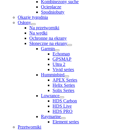
Kombinezony suche
Ocieplacze
Spodniobuty
Okazje tygodnia
Osłony
Na przetworniki
Na wędki
Ochronne na ekrany
Słoneczne na ekrany
Garmin
Echomap
GPSMAP
Ultra 2
Vivid series
Humminbird
APEX Series
Helix Series
Solix Series
Lowrance
HDS Carbon
HDS Live
HDS PRO
Raymarine
Element series
Przetworniki