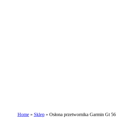
Home
»
Sklep
»
Osłona przetwornika Garmin Gt 56