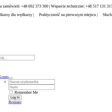
Skip
a zamówień: +48 692 373 300 | Wsparcie techniczne: +48 517 131 31
to
karzy dla wędkarzy | Praktyczność na pierwszym miejscu | Słuch
content
tion
Konto
Username:
Password:
Remember Me
Register