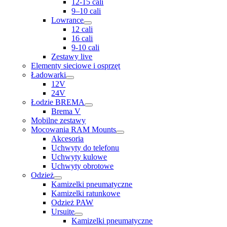
12-15 cali
9–10 cali
Lowrance
12 cali
16 cali
9-10 cali
Zestawy live
Elementy sieciowe i osprzęt
Ładowarki
12V
24V
Łodzie BREMA
Brema V
Mobilne zestawy
Mocowania RAM Mounts
Akcesoria
Uchwyty do telefonu
Uchwyty kulowe
Uchwyty obrotowe
Odzież
Kamizelki pneumatyczne
Kamizelki ratunkowe
Odzież PAW
Ursuite
Kamizelki pneumatyczne