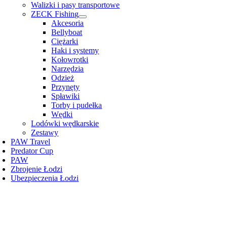
Walizki i pasy transportowe
ZECK Fishing
Akcesoria
Bellyboat
Ciężarki
Haki i systemy
Kołowrotki
Narzędzia
Odzież
Przynęty
Spławiki
Torby i pudełka
Wędki
Lodówki wędkarskie
Zestawy
PAW Travel
Predator Cup
PAW
Zbrojenie Łodzi
Ubezpieczenia Łodzi