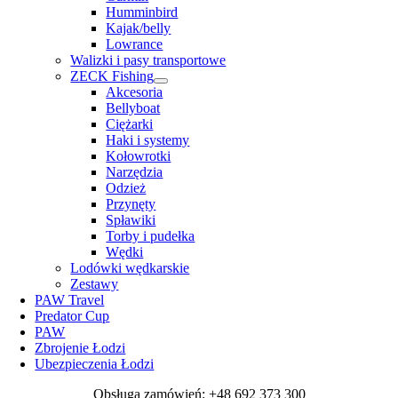
Humminbird
Kajak/belly
Lowrance
Walizki i pasy transportowe
ZECK Fishing
Akcesoria
Bellyboat
Ciężarki
Haki i systemy
Kołowrotki
Narzędzia
Odzież
Przynęty
Spławiki
Torby i pudełka
Wędki
Lodówki wędkarskie
Zestawy
PAW Travel
Predator Cup
PAW
Zbrojenie Łodzi
Ubezpieczenia Łodzi
Obsługa zamówień: +48 692 373 300