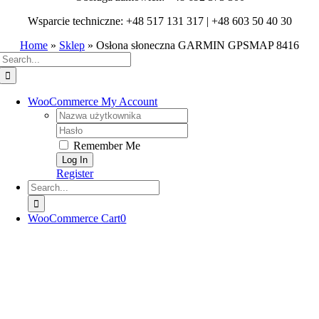
Wsparcie techniczne: +48 517 131 317 | +48 603 50 40 30
Home
»
Sklep
»
Osłona słoneczna GARMIN GPSMAP 8416
Search
for:
WooCommerce My Account
Username:
Password:
Remember Me
Register
Search
for:
WooCommerce Cart
0