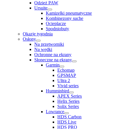
Odzież PAW
Ursuite
Kamizelki pneumatyczne
Kombinezony suche
Ocieplacze
Spodniobuty
Okazje tygodnia
Osłony
Na przetworniki
Na wędki
Ochronne na ekrany
Słoneczne na ekrany
Garmin
Echomap
GPSMAP
Ultra 2
Vivid series
Humminbird
APEX Series
Helix Series
Solix Series
Lowrance
HDS Carbon
HDS Live
HDS PRO