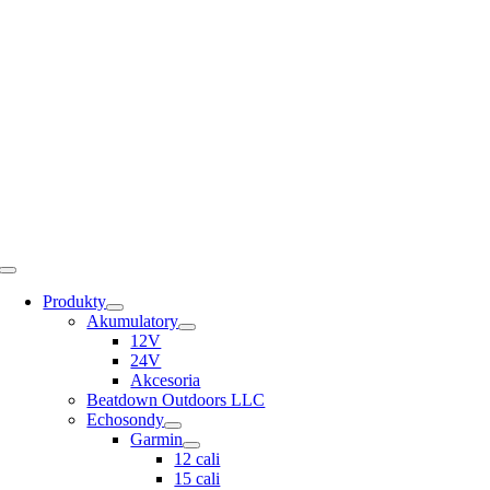
Skip
to
content
Toggle
Navigation
Produkty
Akumulatory
12V
24V
Akcesoria
Beatdown Outdoors LLC
Echosondy
Garmin
12 cali
15 cali