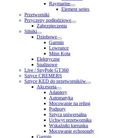
Raymarine
Element series
Przetworniki
Przyczepy podłodziowe
Zabezpieczenia
Silniki
Dziobowe
Garmin
Lowrance
Minn Kota
Elektryczne
Spalinowe
Live / SpyPole GT360
Sztyce CREMERS
Sztyce KED do przetworników
Akcesoria
Adaptery
Automatyka
Mocowanie na reling
Podpory
Sztyca uniwersalna
Uchwyt przetwornika
Wskaźniki kierunku
Mocowanie echosondy
Garmin