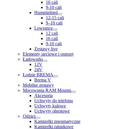
16 cali
9-10 cali
Humminbird
12-15 cali
9–10 cali
Lowrance
12 cali
16 cali
9-10 cali
Zestawy live
Elementy sieciowe i osprzęt
Ładowarki
12V
24V
Łodzie BREMA
Brema V
Mobilne zestawy
Mocowania RAM Mounts
Akcesoria
Uchwyty do telefonu
Uchwyty kulowe
Uchwyty obrotowe
Odzież
Kamizelki pneumatyczne
Kamizelki ratunkowe