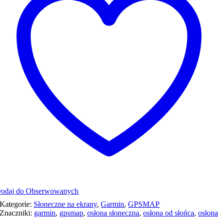
odaj do Obserwowanych
Kategorie:
Słoneczne na ekrany
,
Garmin
,
GPSMAP
Znaczniki:
garmin
,
gpsmap
,
osłona słoneczna
,
osłona od słońca
,
osłon