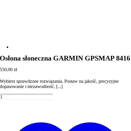
Osłona słoneczna GARMIN GPSMAP 8416
550,00
zł
Wybierz sprawdzone rozwiązania. Postaw na jakość, precyzyjne
dopasowanie i niezawodność, [...]
ilość
Osłona
Dodaj do koszyka
słoneczna
GARMIN
GPSMAP
8416