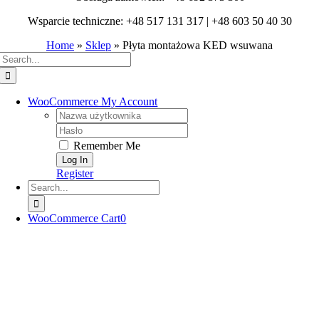
Wsparcie techniczne: +48 517 131 317 | +48 603 50 40 30
Home
»
Sklep
»
Płyta montażowa KED wsuwana
Search
for:
WooCommerce My Account
Username:
Password:
Remember Me
Register
Search
for:
WooCommerce Cart
0