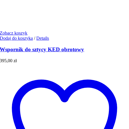
Zobacz koszyk
Dodaj do koszyka
/
Details
Wspornik do sztycy KED obrotowy
395,00
zł