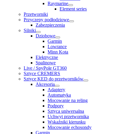
Raymarine
Element series
Przetworniki
Przyczepy podłodziowe
Zabezpieczenia
Silniki
Dziobowe
Garmin
Lowrance
Minn Kota
Elektryczne
Spalinowe
Live / SpyPole GT360
Sztyce CREMERS
Sztyce KED do przetworników
Akcesoria
Adaptery
Automatyka
Mocowanie na reling
Podpory
Sztyca uniwersalna
Uchwyt przetwornika
Wskaźniki kierunku
Mocowanie echosondy
Garmin