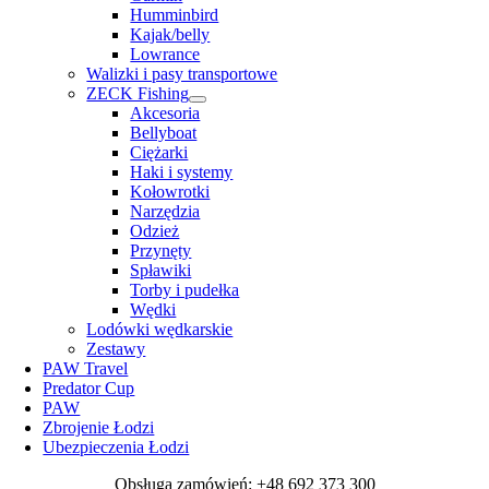
Humminbird
Kajak/belly
Lowrance
Walizki i pasy transportowe
ZECK Fishing
Akcesoria
Bellyboat
Ciężarki
Haki i systemy
Kołowrotki
Narzędzia
Odzież
Przynęty
Spławiki
Torby i pudełka
Wędki
Lodówki wędkarskie
Zestawy
PAW Travel
Predator Cup
PAW
Zbrojenie Łodzi
Ubezpieczenia Łodzi
Obsługa zamówień: +48 692 373 300