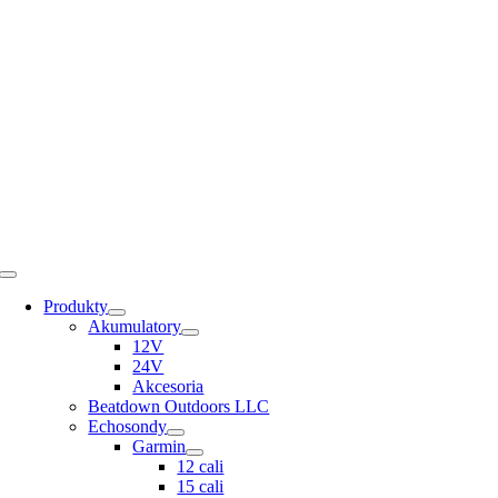
Skip
to
content
Toggle
Navigation
Produkty
Akumulatory
12V
24V
Akcesoria
Beatdown Outdoors LLC
Echosondy
Garmin
12 cali
15 cali