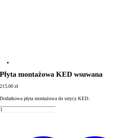
Płyta montażowa KED wsuwana
215,00
zł
Dodatkowa płyta montażowa do sztycy KED.
ilość
Płyta
Dodaj do koszyka
montażowa
KED
wsuwana