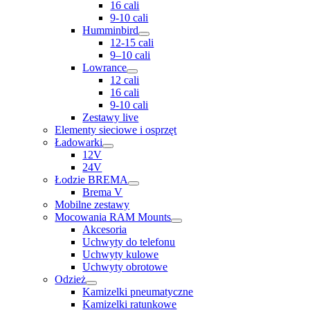
16 cali
9-10 cali
Humminbird
12-15 cali
9–10 cali
Lowrance
12 cali
16 cali
9-10 cali
Zestawy live
Elementy sieciowe i osprzęt
Ładowarki
12V
24V
Łodzie BREMA
Brema V
Mobilne zestawy
Mocowania RAM Mounts
Akcesoria
Uchwyty do telefonu
Uchwyty kulowe
Uchwyty obrotowe
Odzież
Kamizelki pneumatyczne
Kamizelki ratunkowe