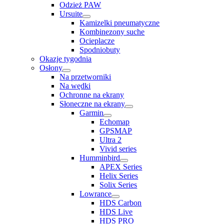
Odzież PAW
Ursuite
Kamizelki pneumatyczne
Kombinezony suche
Ocieplacze
Spodniobuty
Okazje tygodnia
Osłony
Na przetworniki
Na wędki
Ochronne na ekrany
Słoneczne na ekrany
Garmin
Echomap
GPSMAP
Ultra 2
Vivid series
Humminbird
APEX Series
Helix Series
Solix Series
Lowrance
HDS Carbon
HDS Live
HDS PRO