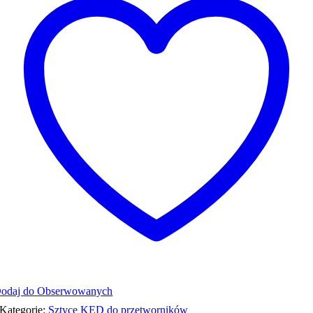
odaj do Obserwowanych
Kategorie:
Sztyce KED do przetworników