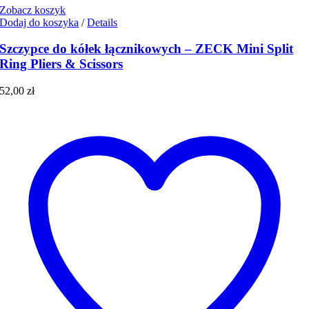
Zobacz koszyk
Dodaj do koszyka
/
Details
Szczypce do kółek łącznikowych – ZECK Mini Split
Ring Pliers & Scissors
52,00
zł