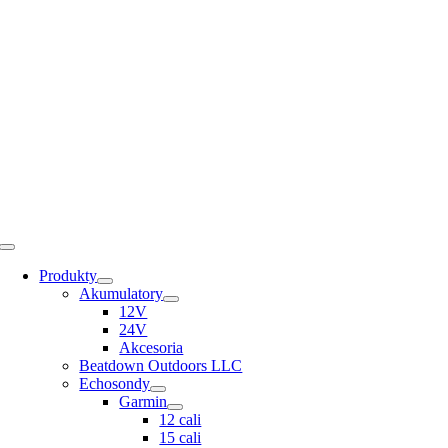
Skip
to
content
Toggle
Navigation
Produkty
Akumulatory
12V
24V
Akcesoria
Beatdown Outdoors LLC
Echosondy
Garmin
12 cali
15 cali