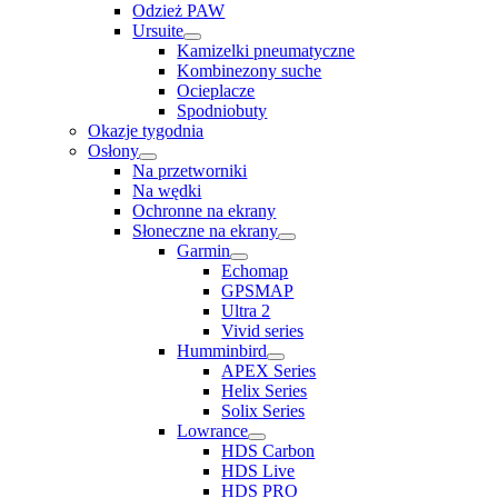
Odzież PAW
Ursuite
Kamizelki pneumatyczne
Kombinezony suche
Ocieplacze
Spodniobuty
Okazje tygodnia
Osłony
Na przetworniki
Na wędki
Ochronne na ekrany
Słoneczne na ekrany
Garmin
Echomap
GPSMAP
Ultra 2
Vivid series
Humminbird
APEX Series
Helix Series
Solix Series
Lowrance
HDS Carbon
HDS Live
HDS PRO