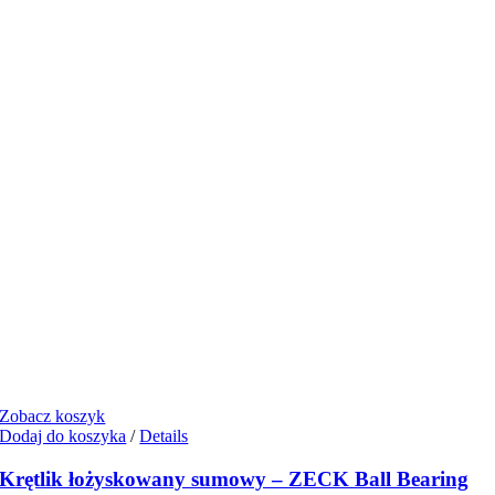
Zobacz koszyk
Dodaj do koszyka
/
Details
Krętlik łożyskowany sumowy – ZECK Ball Bearing