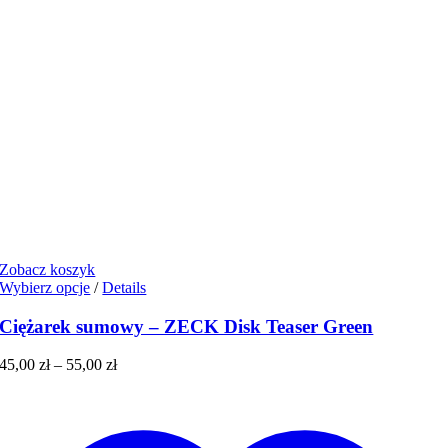
Zobacz koszyk
Ten
Wybierz opcje
/
Details
produkt
ma
Ciężarek sumowy – ZECK Disk Teaser Green
wiele
wariantów.
Zakres
45,00
zł
–
55,00
zł
Opcje
cen:
można
od
wybrać
45,00 zł
na
do