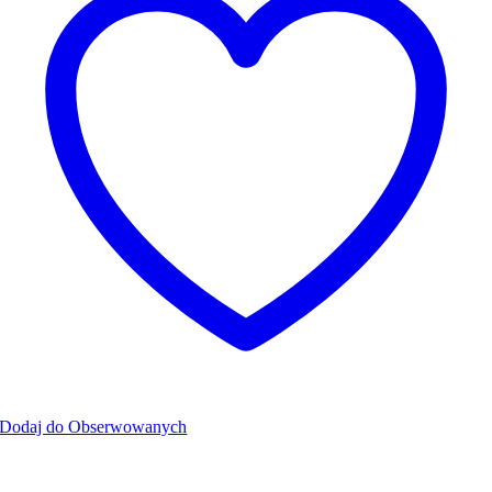
stronie
55,00 zł
produktu
Dodaj do Obserwowanych