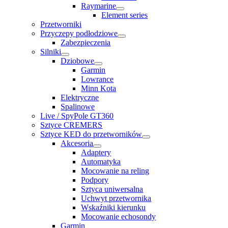
Raymarine
Element series
Przetworniki
Przyczepy podłodziowe
Zabezpieczenia
Silniki
Dziobowe
Garmin
Lowrance
Minn Kota
Elektryczne
Spalinowe
Live / SpyPole GT360
Sztyce CREMERS
Sztyce KED do przetworników
Akcesoria
Adaptery
Automatyka
Mocowanie na reling
Podpory
Sztyca uniwersalna
Uchwyt przetwornika
Wskaźniki kierunku
Mocowanie echosondy
Garmin