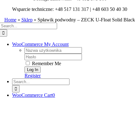
Wsparcie techniczne: +48 517 131 317 | +48 603 50 40 30
Home
»
Sklep
»
Spławik podwodny – ZECK U-Float Solid Black
Search
for:
WooCommerce My Account
Username:
Password:
Remember Me
Register
Search
for:
WooCommerce Cart
0