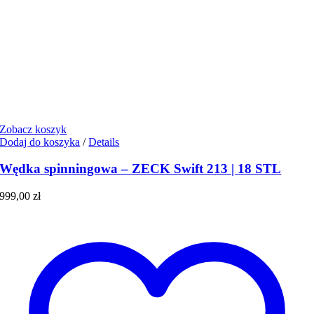
Zobacz koszyk
Dodaj do koszyka
/
Details
Wędka spinningowa – ZECK Swift 213 | 18 STL
999,00
zł