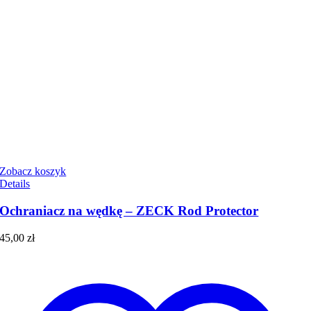
Zobacz koszyk
Details
Ochraniacz na wędkę – ZECK Rod Protector
45,00
zł