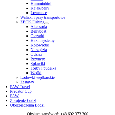
Humminbird
Kajak/belly
Lowrance
Walizki i pasy transportowe
ZECK Fishing
Akcesoria
Bellyboat
Ciężarki
Haki i systemy
Kołowrotki
Narzędzia
Odzież
Przynęty
Spławiki
Torby i pudełka
Wędki
Lodówki wędkarskie
Zestawy
PAW Travel
Predator Cup
PAW
Zbrojenie Łodzi
Ubezpieczenia Łodzi
Obsługa zamówień: +48 692 373 300