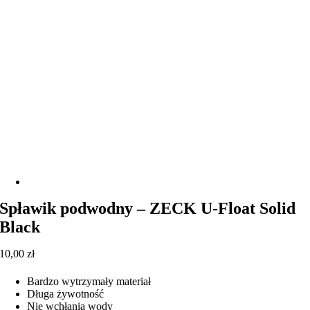
Spławik podwodny – ZECK U-Float Solid
Black
10,00
zł
Bardzo wytrzymały materiał
Długa żywotność
Nie wchłania wody