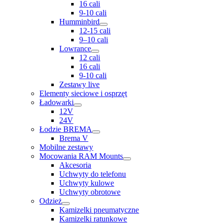
16 cali
9-10 cali
Humminbird
12-15 cali
9–10 cali
Lowrance
12 cali
16 cali
9-10 cali
Zestawy live
Elementy sieciowe i osprzęt
Ładowarki
12V
24V
Łodzie BREMA
Brema V
Mobilne zestawy
Mocowania RAM Mounts
Akcesoria
Uchwyty do telefonu
Uchwyty kulowe
Uchwyty obrotowe
Odzież
Kamizelki pneumatyczne
Kamizelki ratunkowe