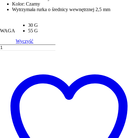
Kolor: Czarny
Wytrzymała rurka o średnicy wewnętrznej 2,5 mm
30 G
WAGA
55 G
Wyczyść
ilość
Spławik
Dodaj do koszyka
podwodny
-
ZECK
U-
Float
Solid
Black