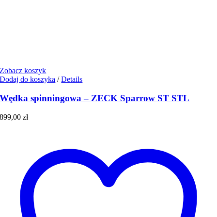
Zobacz koszyk
Dodaj do koszyka
/
Details
Wędka spinningowa – ZECK Sparrow ST STL
899,00
zł