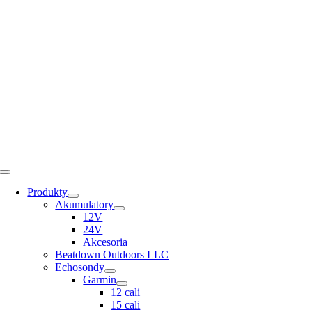
Skip
to
content
Toggle
Navigation
Produkty
Akumulatory
12V
24V
Akcesoria
Beatdown Outdoors LLC
Echosondy
Garmin
12 cali
15 cali