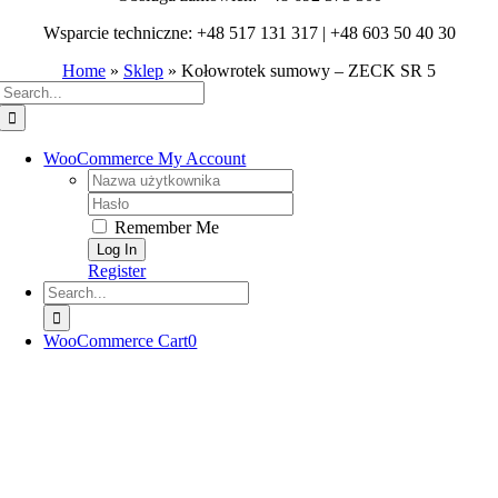
Wsparcie techniczne: +48 517 131 317 | +48 603 50 40 30
Home
»
Sklep
»
Kołowrotek sumowy – ZECK SR 5
Search
for:
WooCommerce My Account
Username:
Password:
Remember Me
Register
Search
for:
WooCommerce Cart
0