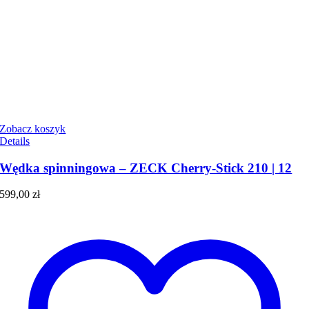
Zobacz koszyk
Details
Wędka spinningowa – ZECK Cherry-Stick 210 | 12
599,00
zł