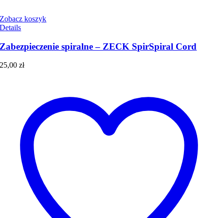
Zobacz koszyk
Details
Zabezpieczenie spiralne – ZECK SpirSpiral Cord
25,00
zł