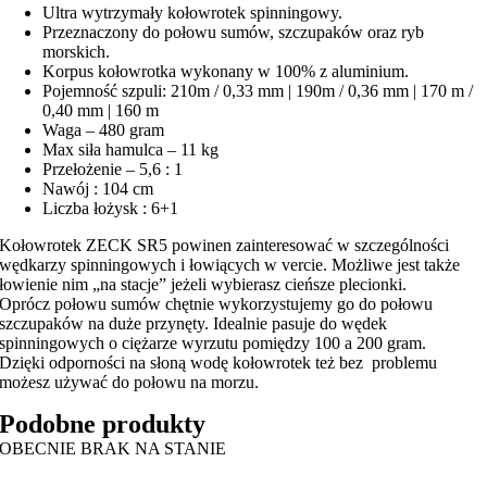
Ultra wytrzymały kołowrotek spinningowy.
Przeznaczony do połowu sumów, szczupaków oraz ryb
morskich.
Korpus kołowrotka wykonany w 100% z aluminium.
Pojemność szpuli: 210m / 0,33 mm | 190m / 0,36 mm | 170 m /
0,40 mm | 160 m
Waga – 480 gram
Max siła hamulca – 11 kg
Przełożenie – 5,6 : 1
Nawój : 104 cm
Liczba łożysk : 6+1
Kołowrotek ZECK SR5 powinen zainteresować w szczególności
wędkarzy spinningowych i łowiących w vercie. Możliwe jest także
łowienie nim „na stacje” jeżeli wybierasz cieńsze plecionki.
Oprócz połowu sumów chętnie wykorzystujemy go do połowu
szczupaków na duże przynęty. Idealnie pasuje do wędek
spinningowych o ciężarze wyrzutu pomiędzy 100 a 200 gram.
Dzięki odporności na słoną wodę kołowrotek też bez problemu
możesz używać do połowu na morzu.
Podobne produkty
OBECNIE BRAK NA STANIE