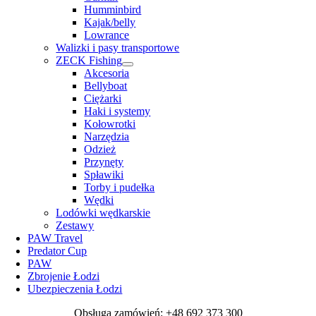
Humminbird
Kajak/belly
Lowrance
Walizki i pasy transportowe
ZECK Fishing
Akcesoria
Bellyboat
Ciężarki
Haki i systemy
Kołowrotki
Narzędzia
Odzież
Przynęty
Spławiki
Torby i pudełka
Wędki
Lodówki wędkarskie
Zestawy
PAW Travel
Predator Cup
PAW
Zbrojenie Łodzi
Ubezpieczenia Łodzi
Obsługa zamówień: +48 692 373 300