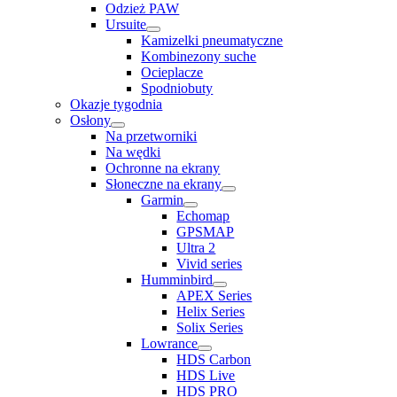
Odzież PAW
Ursuite
Kamizelki pneumatyczne
Kombinezony suche
Ocieplacze
Spodniobuty
Okazje tygodnia
Osłony
Na przetworniki
Na wędki
Ochronne na ekrany
Słoneczne na ekrany
Garmin
Echomap
GPSMAP
Ultra 2
Vivid series
Humminbird
APEX Series
Helix Series
Solix Series
Lowrance
HDS Carbon
HDS Live
HDS PRO