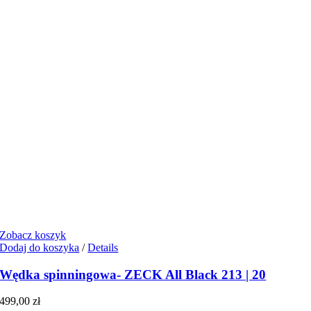
Zobacz koszyk
Dodaj do koszyka
/
Details
Wędka spinningowa- ZECK All Black 213 | 20
499,00
zł