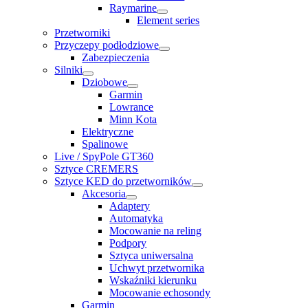
Raymarine
Element series
Przetworniki
Przyczepy podłodziowe
Zabezpieczenia
Silniki
Dziobowe
Garmin
Lowrance
Minn Kota
Elektryczne
Spalinowe
Live / SpyPole GT360
Sztyce CREMERS
Sztyce KED do przetworników
Akcesoria
Adaptery
Automatyka
Mocowanie na reling
Podpory
Sztyca uniwersalna
Uchwyt przetwornika
Wskaźniki kierunku
Mocowanie echosondy
Garmin