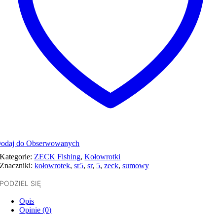
odaj do Obserwowanych
Kategorie:
ZECK Fishing
,
Kołowrotki
Znaczniki:
kołowrotek
,
sr5
,
sr
,
5
,
zeck
,
sumowy
PODZIEL SIĘ
Opis
Opinie (0)