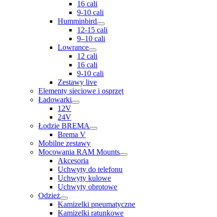
16 cali
9-10 cali
Humminbird
12-15 cali
9–10 cali
Lowrance
12 cali
16 cali
9-10 cali
Zestawy live
Elementy sieciowe i osprzęt
Ładowarki
12V
24V
Łodzie BREMA
Brema V
Mobilne zestawy
Mocowania RAM Mounts
Akcesoria
Uchwyty do telefonu
Uchwyty kulowe
Uchwyty obrotowe
Odzież
Kamizelki pneumatyczne
Kamizelki ratunkowe