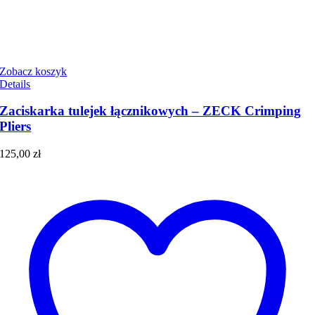
Zobacz koszyk
Details
Zaciskarka tulejek łącznikowych – ZECK Crimping
Pliers
125,00
zł