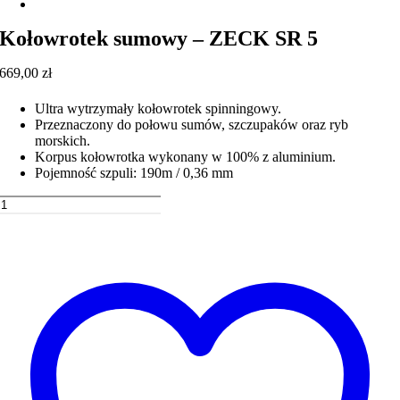
Kołowrotek sumowy – ZECK SR 5
669,00
zł
Ultra wytrzymały kołowrotek spinningowy.
Przeznaczony do połowu sumów, szczupaków oraz ryb
morskich.
Korpus kołowrotka wykonany w 100% z aluminium.
Pojemność szpuli: 190m / 0,36 mm
ilość
Kołowrotek
Dodaj do koszyka
sumowy
-
ZECK
SR
5