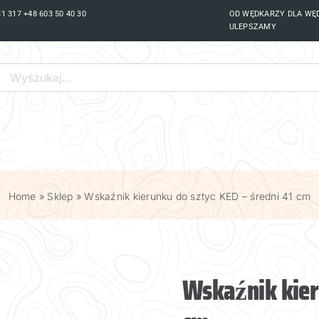
 317 +48 603 50 40 30
OD WĘDKARZY DLA WĘ
ULEPSZAMY
Search
for:
PRODUKTY
PAW TRAVEL
PREDATOR CUP
PAW
UBEZPIECZENIA ŁODZI
Home
»
Sklep
»
Wskaźnik kierunku do sztyc KED – średni 41 cm
Wskaźnik kier