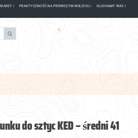
DKARZY | PRAKTYCZNOŚĆ NA PIERWSZYM MIEJSCU | SŁUCHAMY WAS I
0
Konto
Ulubione
Koszyk
ZBROJENIE ŁODZI
unku do sztyc KED – średni 41