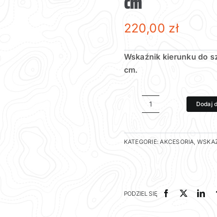
cm
220,00
zł
Wskaźnik kierunku do sz
cm.
Dodaj 
ilość
Wskaźnik
kierunku
KATEGORIE:
AKCESORIA
,
WSKAŹ
do
sztyc
KED
-
PODZIEL SIĘ
średni
41