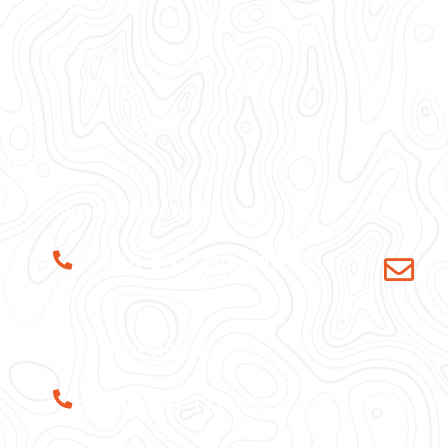
INFORMACJE
STRONY
O nas
Fundacja Kl
Aktualności
Wędkarska
Kontakt
PAW Travel
Ubezpieczen
Zawody Wędk
Zbrojenie Ło
OBSŁUGA ZAMÓWIEŃ
NAPISZ D
+48 692 373 300
Odp
mo
WSPARCIE TECHNICZNE
+48 517 131 317