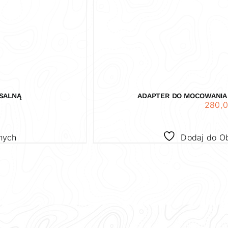
RSALNĄ
ADAPTER DO MOCOWANIA 
280,
nych
Dodaj do O