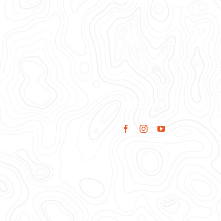
PRZYDATNE LINKI
ub Sportowy Polska Akademia
Czas i koszty dostawy
Formy płatności
Prawo do odstąpienia od umo
ia Łodzi
Regulamin
arskie „Predator Cup”
Polityka prywatności
dzi
O NAS
ŚLEDŹ NAS
iszemy najszybciej jak to
żliwe