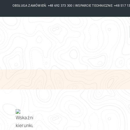
Skip
OBSŁUGA ZAMÓWIEŃ: +48 692 373 300 | WSPARCIE TECHNICZNE: +48 517 131
to
content