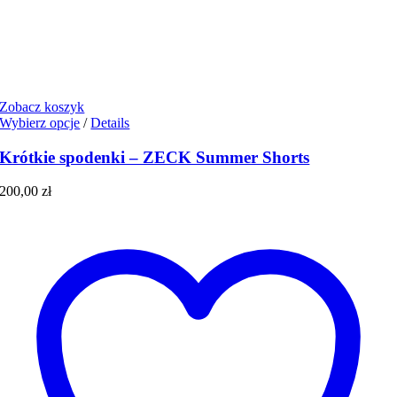
Zobacz koszyk
Ten
Wybierz opcje
/
Details
produkt
ma
Krótkie spodenki – ZECK Summer Shorts
wiele
wariantów.
200,00
zł
Opcje
można
wybrać
na
stronie
produktu