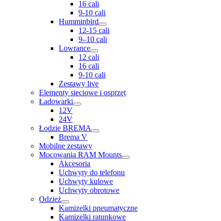
16 cali
9-10 cali
Humminbird
12-15 cali
9–10 cali
Lowrance
12 cali
16 cali
9-10 cali
Zestawy live
Elementy sieciowe i osprzęt
Ładowarki
12V
24V
Łodzie BREMA
Brema V
Mobilne zestawy
Mocowania RAM Mounts
Akcesoria
Uchwyty do telefonu
Uchwyty kulowe
Uchwyty obrotowe
Odzież
Kamizelki pneumatyczne
Kamizelki ratunkowe