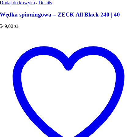
Dodaj do koszyka
/
Details
Wędka spinningowa – ZECK All Black 240 | 40
549,00
zł