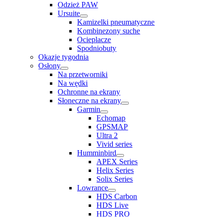
Odzież PAW
Ursuite
Kamizelki pneumatyczne
Kombinezony suche
Ocieplacze
Spodniobuty
Okazje tygodnia
Osłony
Na przetworniki
Na wędki
Ochronne na ekrany
Słoneczne na ekrany
Garmin
Echomap
GPSMAP
Ultra 2
Vivid series
Humminbird
APEX Series
Helix Series
Solix Series
Lowrance
HDS Carbon
HDS Live
HDS PRO