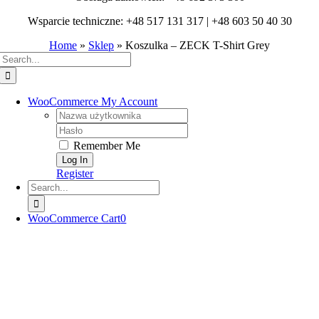
Wsparcie techniczne: +48 517 131 317 | +48 603 50 40 30
Home
»
Sklep
»
Koszulka – ZECK T-Shirt Grey
Search
for:
WooCommerce My Account
Username:
Password:
Remember Me
Register
Search
for:
WooCommerce Cart
0