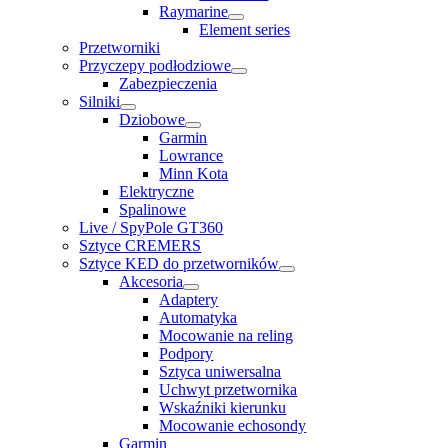
Raymarine
Element series
Przetworniki
Przyczepy podłodziowe
Zabezpieczenia
Silniki
Dziobowe
Garmin
Lowrance
Minn Kota
Elektryczne
Spalinowe
Live / SpyPole GT360
Sztyce CREMERS
Sztyce KED do przetworników
Akcesoria
Adaptery
Automatyka
Mocowanie na reling
Podpory
Sztyca uniwersalna
Uchwyt przetwornika
Wskaźniki kierunku
Mocowanie echosondy
Garmin