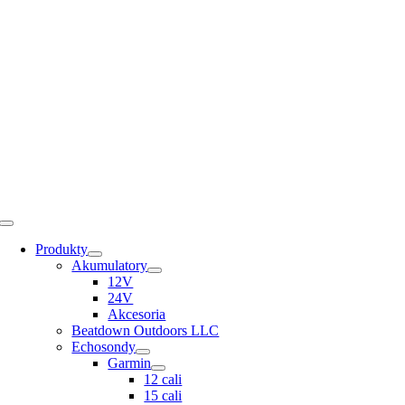
Skip
to
content
Toggle
Navigation
Produkty
Akumulatory
12V
24V
Akcesoria
Beatdown Outdoors LLC
Echosondy
Garmin
12 cali
15 cali