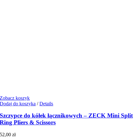
Zobacz koszyk
Dodaj do koszyka
/
Details
Szczypce do kółek łącznikowych – ZECK Mini Split
Ring Pliers & Scissors
52,00
zł