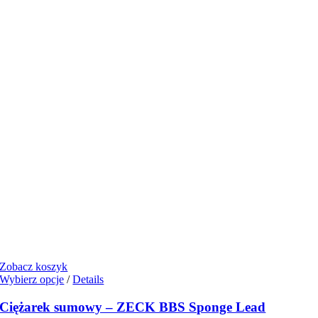
Zobacz koszyk
Ten
Wybierz opcje
/
Details
produkt
ma
Ciężarek sumowy – ZECK BBS Sponge Lead
wiele