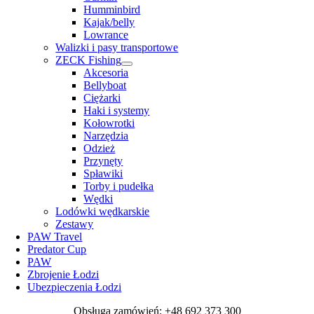
Humminbird
Kajak/belly
Lowrance
Walizki i pasy transportowe
ZECK Fishing
Akcesoria
Bellyboat
Ciężarki
Haki i systemy
Kołowrotki
Narzędzia
Odzież
Przynęty
Spławiki
Torby i pudełka
Wędki
Lodówki wędkarskie
Zestawy
PAW Travel
Predator Cup
PAW
Zbrojenie Łodzi
Ubezpieczenia Łodzi
Obsługa zamówień: +48 692 373 300