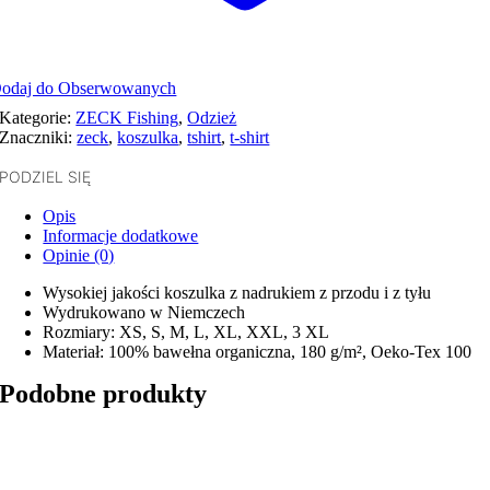
odaj do Obserwowanych
Kategorie:
ZECK Fishing
,
Odzież
Znaczniki:
zeck
,
koszulka
,
tshirt
,
t-shirt
PODZIEL SIĘ
Opis
Informacje dodatkowe
Opinie (0)
Wysokiej jakości koszulka z nadrukiem z przodu i z tyłu
Wydrukowano w Niemczech
Rozmiary: XS, S, M, L, XL, XXL, 3 XL
Materiał: 100% bawełna organiczna, 180 g/m², Oeko-Tex 100
Podobne produkty