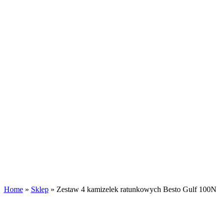
Home
»
Sklep
»
Zestaw 4 kamizelek ratunkowych Besto Gulf 100N