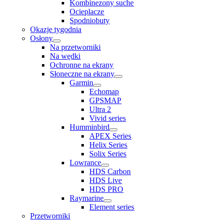
Kombinezony suche
Ocieplacze
Spodniobuty
Okazje tygodnia
Osłony
Na przetworniki
Na wędki
Ochronne na ekrany
Słoneczne na ekrany
Garmin
Echomap
GPSMAP
Ultra 2
Vivid series
Humminbird
APEX Series
Helix Series
Solix Series
Lowrance
HDS Carbon
HDS Live
HDS PRO
Raymarine
Element series
Przetworniki