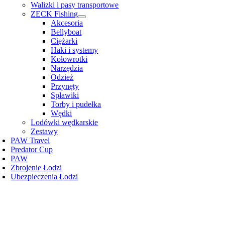
Walizki i pasy transportowe
ZECK Fishing
Akcesoria
Bellyboat
Ciężarki
Haki i systemy
Kołowrotki
Narzędzia
Odzież
Przynęty
Spławiki
Torby i pudełka
Wędki
Lodówki wędkarskie
Zestawy
PAW Travel
Predator Cup
PAW
Zbrojenie Łodzi
Ubezpieczenia Łodzi