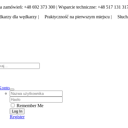
Skip
a zamówień: +48 692 373 300 | Wsparcie techniczne: +48 517 131 31
to
karzy dla wędkarzy | Praktyczność na pierwszym miejscu | Słuch
content
tion
Konto
Username:
Password:
Remember Me
Register