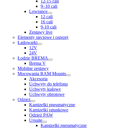
12-15 cali
9–10 cali
Lowrance
12 cali
16 cali
9-10 cali
Zestawy live
Elementy sieciowe i osprzęt
Ładowarki
12V
24V
Łodzie BREMA
Brema V
Mobilne zestawy
Mocowania RAM Mounts
Akcesoria
Uchwyty do telefonu
Uchwyty kulowe
Uchwyty obrotowe
Odzież
Kamizelki pneumatyczne
Kamizelki ratunkowe
Odzież PAW
Ursuite
Kamizelki pneumatyczne