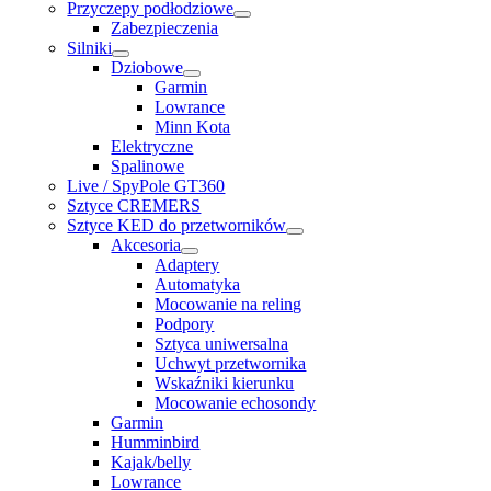
Przyczepy podłodziowe
Zabezpieczenia
Silniki
Dziobowe
Garmin
Lowrance
Minn Kota
Elektryczne
Spalinowe
Live / SpyPole GT360
Sztyce CREMERS
Sztyce KED do przetworników
Akcesoria
Adaptery
Automatyka
Mocowanie na reling
Podpory
Sztyca uniwersalna
Uchwyt przetwornika
Wskaźniki kierunku
Mocowanie echosondy
Garmin
Humminbird
Kajak/belly
Lowrance