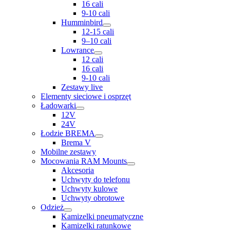
16 cali
9-10 cali
Humminbird
12-15 cali
9–10 cali
Lowrance
12 cali
16 cali
9-10 cali
Zestawy live
Elementy sieciowe i osprzęt
Ładowarki
12V
24V
Łodzie BREMA
Brema V
Mobilne zestawy
Mocowania RAM Mounts
Akcesoria
Uchwyty do telefonu
Uchwyty kulowe
Uchwyty obrotowe
Odzież
Kamizelki pneumatyczne
Kamizelki ratunkowe