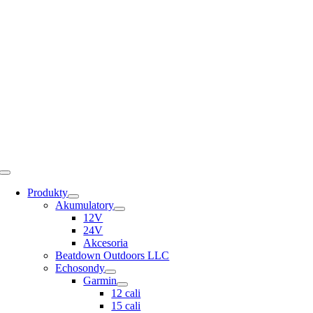
Skip
to
content
Toggle
Navigation
Produkty
Akumulatory
12V
24V
Akcesoria
Beatdown Outdoors LLC
Echosondy
Garmin
12 cali
15 cali