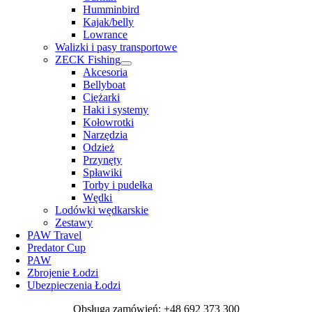
Humminbird
Kajak/belly
Lowrance
Walizki i pasy transportowe
ZECK Fishing
Akcesoria
Bellyboat
Ciężarki
Haki i systemy
Kołowrotki
Narzędzia
Odzież
Przynęty
Spławiki
Torby i pudełka
Wędki
Lodówki wędkarskie
Zestawy
PAW Travel
Predator Cup
PAW
Zbrojenie Łodzi
Ubezpieczenia Łodzi
Obsługa zamówień: +48 692 373 300