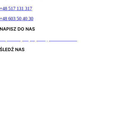
+48 517 131 317
+48 603 50 40 30
NAPISZ DO NAS
Odpiszemy najszybciej jak to możliwe
ŚLEDŹ NAS