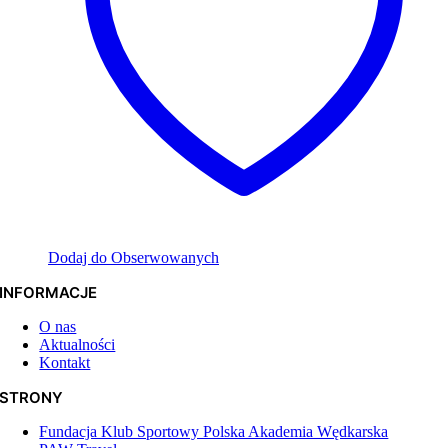
Dodaj do Obserwowanych
INFORMACJE
O nas
Aktualności
Kontakt
STRONY
Fundacja Klub Sportowy Polska Akademia Wędkarska