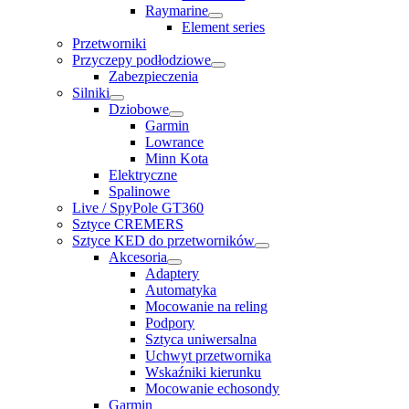
Raymarine
Element series
Przetworniki
Przyczepy podłodziowe
Zabezpieczenia
Silniki
Dziobowe
Garmin
Lowrance
Minn Kota
Elektryczne
Spalinowe
Live / SpyPole GT360
Sztyce CREMERS
Sztyce KED do przetworników
Akcesoria
Adaptery
Automatyka
Mocowanie na reling
Podpory
Sztyca uniwersalna
Uchwyt przetwornika
Wskaźniki kierunku
Mocowanie echosondy
Garmin