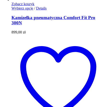
Zobacz koszyk
Ten
Wybierz opcje
/
Details
produkt
ma
Kamizelka pneumatyczna Comfort Fit Pro
wiele
300N
wariantów.
Opcje
899,00
zł
można
wybrać
na
stronie
produktu