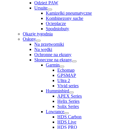
Odzież PAW
Ursuite
Kamizelki pneumatyczne
Kombinezony suche
Ocieplacze
Spodniobuty
Okazje tygodnia
Osłony
Na przetworniki
Na wędki
Ochronne na ekrany
Słoneczne na ekrany
Garmin
Echomap
GPSMAP
Ultra 2
Vivid series
Humminbird
APEX Series
Helix Series
Solix Series
Lowrance
HDS Carbon
HDS Live
HDS PRO