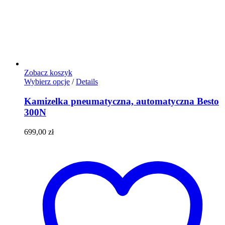
Zobacz koszyk
Ten
Wybierz opcje
/
Details
produkt
ma
Kamizelka pneumatyczna, automatyczna Besto
wiele
300N
wariantów.
Opcje
699,00
zł
można
wybrać
na
stronie
produktu