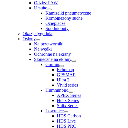
Odzież PAW
Ursuite
Kamizelki pneumatyczne
Kombinezony suche
Ocieplacze
Spodniobuty
Okazje tygodnia
Osłony
Na przetworniki
Na wędki
Ochronne na ekrany
Słoneczne na ekrany
Garmin
Echomap
GPSMAP
Ultra 2
Vivid series
Humminbird
APEX Series
Helix Series
Solix Series
Lowrance
HDS Carbon
HDS Live
HDS PRO