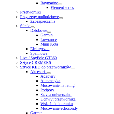
Raymarine
Element series
Przetworniki
Przyczepy podłodziowe
Zabezpieczenia
Silniki
Dziobowe
Garmin
Lowrance
Minn Kota
Elektryczne
Spalinowe
Live / SpyPole GT360
Sztyce CREMERS
Sztyce KED do przetworników
Akcesoria
Adaptery
Automatyka
Mocowanie na reling
Podpory
Sztyca uniwersalna
Uchwyt przetwornika
Wskaźniki kierunku
Mocowanie echosondy
Garmin