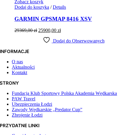
Zobacz koszyk
Dodaj do koszyka
/
Details
GARMIN GPSMAP 8416 XSV
Pierwotna
Aktualna
29369,00
zł
25900,00
zł
cena
cena
wynosiła:
Dodaj do Obserwowanych
wynosi:
29369,00 zł.
25900,00 zł.
INFORMACJE
O nas
Aktualności
Kontakt
STRONY
Fundacja Klub Sportowy Polska Akademia Wędkarska
PAW Travel
Ubezpieczenia Łodzi
Zawody Wędkarskie „Predator Cup”
Zbrojenie Łodzi
PRZYDATNE LINKI