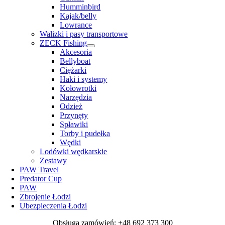
Humminbird
Kajak/belly
Lowrance
Walizki i pasy transportowe
ZECK Fishing
Akcesoria
Bellyboat
Ciężarki
Haki i systemy
Kołowrotki
Narzędzia
Odzież
Przynęty
Spławiki
Torby i pudełka
Wędki
Lodówki wędkarskie
Zestawy
PAW Travel
Predator Cup
PAW
Zbrojenie Łodzi
Ubezpieczenia Łodzi
Obsługa zamówień: +48 692 373 300