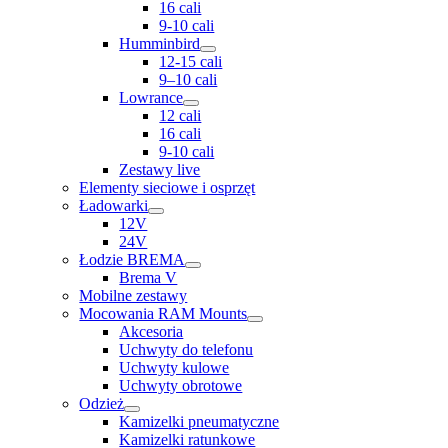
16 cali
9-10 cali
Humminbird
12-15 cali
9–10 cali
Lowrance
12 cali
16 cali
9-10 cali
Zestawy live
Elementy sieciowe i osprzęt
Ładowarki
12V
24V
Łodzie BREMA
Brema V
Mobilne zestawy
Mocowania RAM Mounts
Akcesoria
Uchwyty do telefonu
Uchwyty kulowe
Uchwyty obrotowe
Odzież
Kamizelki pneumatyczne
Kamizelki ratunkowe