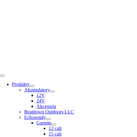
Skip
to
content
Toggle
Navigation
Produkty
Akumulatory
12V
24V
Akcesoria
Beatdown Outdoors LLC
Echosondy
Garmin
12 cali
15 cali