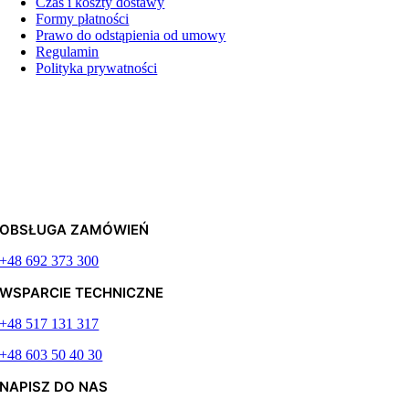
Czas i koszty dostawy
Formy płatności
Prawo do odstąpienia od umowy
Regulamin
Polityka prywatności
OBSŁUGA ZAMÓWIEŃ
+48 692 373 300
WSPARCIE TECHNICZNE
+48 517 131 317
+48 603 50 40 30
NAPISZ DO NAS