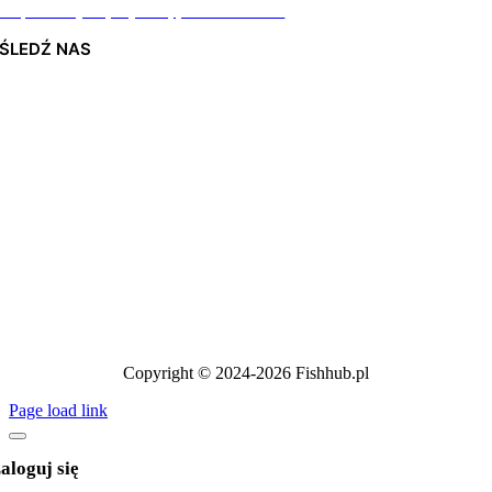
Odpiszemy najszybciej jak to możliwe
ŚLEDŹ NAS
Copyright © 2024-2026 Fishhub.pl
Page load link
aloguj się