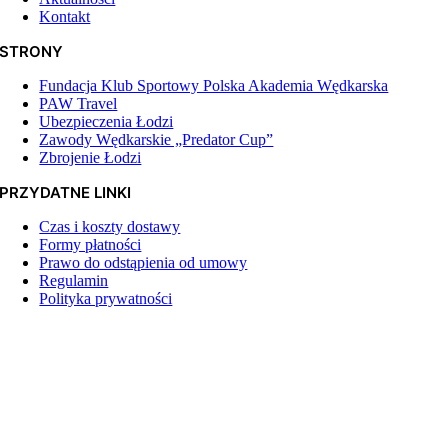
Kontakt
STRONY
Fundacja Klub Sportowy Polska Akademia Wędkarska
PAW Travel
Ubezpieczenia Łodzi
Zawody Wędkarskie „Predator Cup”
Zbrojenie Łodzi
PRZYDATNE LINKI
Czas i koszty dostawy
Formy płatności
Prawo do odstąpienia od umowy
Regulamin
Polityka prywatności