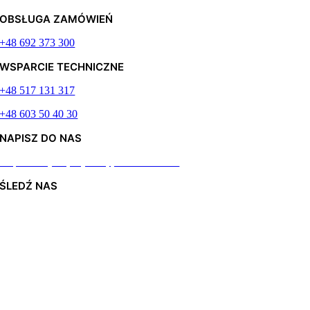
OBSŁUGA ZAMÓWIEŃ
+48 692 373 300
WSPARCIE TECHNICZNE
+48 517 131 317
+48 603 50 40 30
NAPISZ DO NAS
Odpiszemy najszybciej jak to możliwe
ŚLEDŹ NAS