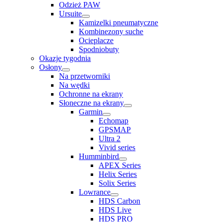
Odzież PAW
Ursuite
Kamizelki pneumatyczne
Kombinezony suche
Ocieplacze
Spodniobuty
Okazje tygodnia
Osłony
Na przetworniki
Na wędki
Ochronne na ekrany
Słoneczne na ekrany
Garmin
Echomap
GPSMAP
Ultra 2
Vivid series
Humminbird
APEX Series
Helix Series
Solix Series
Lowrance
HDS Carbon
HDS Live
HDS PRO