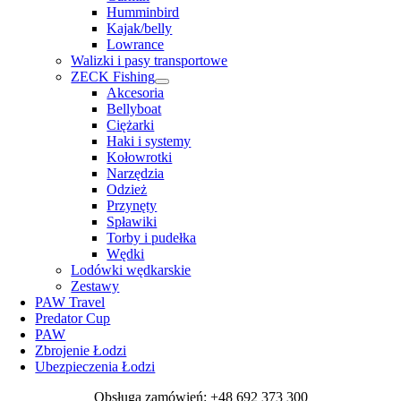
Humminbird
Kajak/belly
Lowrance
Walizki i pasy transportowe
ZECK Fishing
Akcesoria
Bellyboat
Ciężarki
Haki i systemy
Kołowrotki
Narzędzia
Odzież
Przynęty
Spławiki
Torby i pudełka
Wędki
Lodówki wędkarskie
Zestawy
PAW Travel
Predator Cup
PAW
Zbrojenie Łodzi
Ubezpieczenia Łodzi
Obsługa zamówień: +48 692 373 300