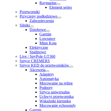
Raymarine
Element series
Przetworniki
Przyczepy podłodziowe
Zabezpieczenia
Silniki
Dziobowe
Garmin
Lowrance
Minn Kota
Elektryczne
Spalinowe
Live / SpyPole GT360
Sztyce CREMERS
Sztyce KED do przetworników
Akcesoria
Adaptery
Automatyka
Mocowanie na reling
Podpory
Sztyca uniwersalna
Uchwyt przetwornika
Wskaźniki kierunku
Mocowanie echosondy
Garmin