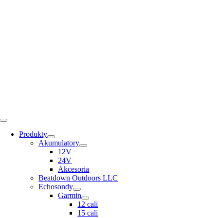
Skip
to
content
Toggle
Navigation
Produkty
Akumulatory
12V
24V
Akcesoria
Beatdown Outdoors LLC
Echosondy
Garmin
12 cali
15 cali