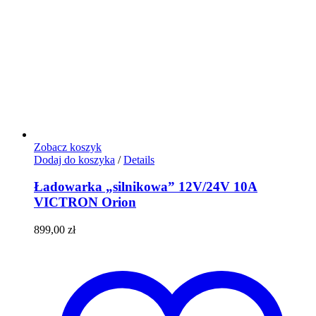
Zobacz koszyk
Dodaj do koszyka
/
Details
Ładowarka „silnikowa” 12V/24V 10A
VICTRON Orion
899,00
zł