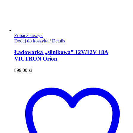
Zobacz koszyk
Dodaj do koszyka
/
Details
Ładowarka „silnikowa” 12V/12V 18A
VICTRON Orion
899,00
zł