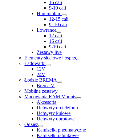
16 cali
9-10 cali
Humminbird
12-15 cali
9–10 cali
Lowrance
12 cali
16 cali
9-10 cali
Zestawy live
Elementy sieciowe i osprzęt
Ładowarki
12V
24V
Łodzie BREMA
Brema V
Mobilne zestawy
Mocowania RAM Mounts
Akcesoria
Uchwyty do telefonu
Uchwyty kulowe
Uchwyty obrotowe
Odzież
Kamizelki pneumatyczne
Kamizelki ratunkowe