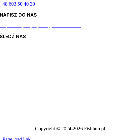
+48 603 50 40 30
NAPISZ DO NAS
Odpiszemy najszybciej jak to możliwe
ŚLEDŹ NAS
Copyright © 2024-2026 Fishhub.pl
Page load link