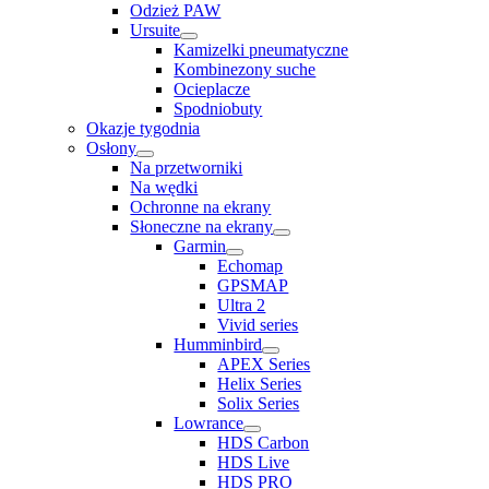
Odzież PAW
Ursuite
Kamizelki pneumatyczne
Kombinezony suche
Ocieplacze
Spodniobuty
Okazje tygodnia
Osłony
Na przetworniki
Na wędki
Ochronne na ekrany
Słoneczne na ekrany
Garmin
Echomap
GPSMAP
Ultra 2
Vivid series
Humminbird
APEX Series
Helix Series
Solix Series
Lowrance
HDS Carbon
HDS Live
HDS PRO