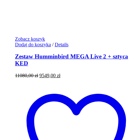
Zobacz koszyk
Dodaj do koszyka
/
Details
Zestaw Humminbird MEGA Live 2 + sztyca
KED
Pierwotna
Aktualna
11080,00
zł
9549,00
zł
cena
cena
wynosiła:
wynosi:
11080,00 zł.
9549,00 zł.