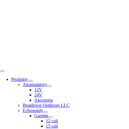
Skip
to
content
Toggle
Navigation
Produkty
Akumulatory
12V
24V
Akcesoria
Beatdown Outdoors LLC
Echosondy
Garmin
12 cali
15 cali