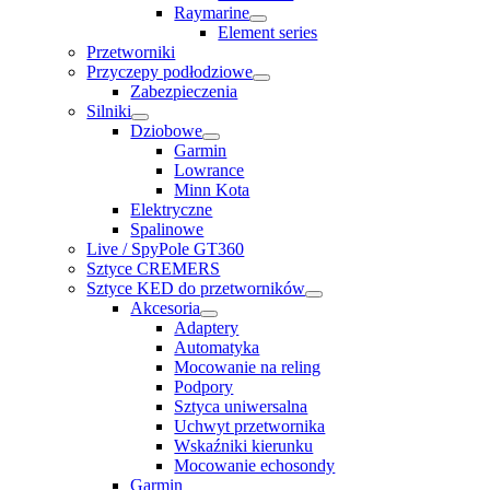
Raymarine
Element series
Przetworniki
Przyczepy podłodziowe
Zabezpieczenia
Silniki
Dziobowe
Garmin
Lowrance
Minn Kota
Elektryczne
Spalinowe
Live / SpyPole GT360
Sztyce CREMERS
Sztyce KED do przetworników
Akcesoria
Adaptery
Automatyka
Mocowanie na reling
Podpory
Sztyca uniwersalna
Uchwyt przetwornika
Wskaźniki kierunku
Mocowanie echosondy
Garmin