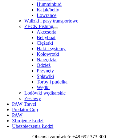
Humminbird
Kajak/belly
Lowrance
Walizki i pasy transportowe
ZECK Fishing
Akcesoria
Bellyboat
Ciężarki
Haki i systemy
Kołowrotki
Narzędzia
Odzież
Przynęty
Spławiki
Torby i pudełka
Wędki
Lodówki wędkarskie
Zestawy
PAW Travel
Predator Cup
PAW
Zbrojenie Łodzi
Ubezpieczenia Łodzi
Obsługa zamówień: +48 692 373 300