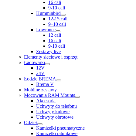
16 cali
9-10 cali
Humminbird
12-15 cali
9–10 cali
Lowrance
12 cali
16 cali
9-10 cali
Zestawy live
Elementy sieciowe i osprzęt
Ładowarki
12V
24V
Łodzie BREMA
Brema V
Mobilne zestawy
Mocowania RAM Mounts
Akcesoria
Uchwyty do telefonu
Uchwyty kulowe
Uchwyty obrotowe
Odzież
Kamizelki pneumatyczne
Kamizelki ratunkowe