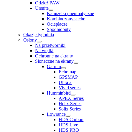
Odzież PAW
Ursuite
Kamizelki pneumatyczne
Kombinezony suche
Ocieplacze
Spodniobuty
Okazje tygodnia
Osłony
Na przetworniki
Na wędki
Ochronne na ekrany
Słoneczne na ekrany
Garmin
Echomap
GPSMAP
Ultra 2
Vivid series
Humminbird
APEX Series
Helix Series
Solix Series
Lowrance
HDS Carbon
HDS Live
HDS PRO