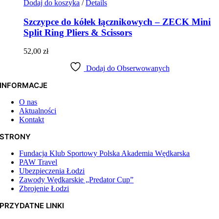
Dodaj do koszyka
/
Details
Szczypce do kółek łącznikowych – ZECK Mini
Split Ring Pliers & Scissors
52,00
zł
Dodaj do Obserwowanych
INFORMACJE
O nas
Aktualności
Kontakt
STRONY
Fundacja Klub Sportowy Polska Akademia Wędkarska
PAW Travel
Ubezpieczenia Łodzi
Zawody Wędkarskie „Predator Cup”
Zbrojenie Łodzi
PRZYDATNE LINKI