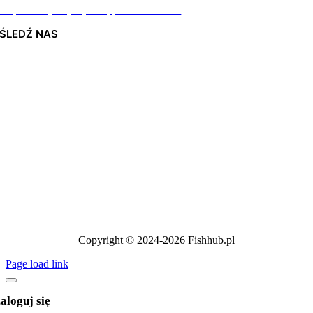
Odpiszemy najszybciej jak to możliwe
ŚLEDŹ NAS
Copyright © 2024-2026 Fishhub.pl
Page load link
aloguj się