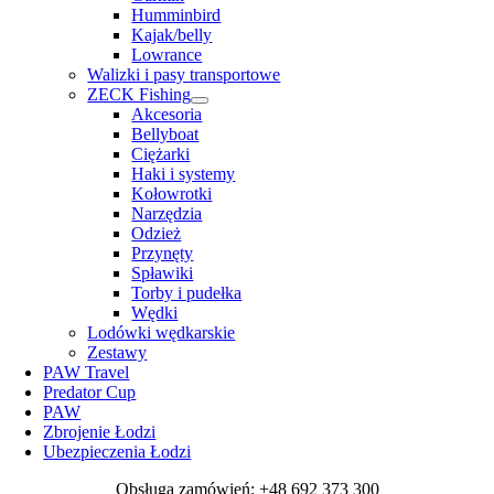
Humminbird
Kajak/belly
Lowrance
Walizki i pasy transportowe
ZECK Fishing
Akcesoria
Bellyboat
Ciężarki
Haki i systemy
Kołowrotki
Narzędzia
Odzież
Przynęty
Spławiki
Torby i pudełka
Wędki
Lodówki wędkarskie
Zestawy
PAW Travel
Predator Cup
PAW
Zbrojenie Łodzi
Ubezpieczenia Łodzi
Obsługa zamówień: +48 692 373 300