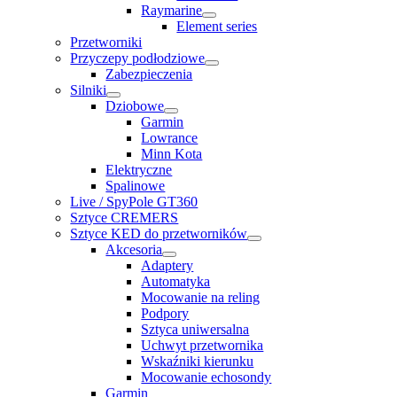
Raymarine
Element series
Przetworniki
Przyczepy podłodziowe
Zabezpieczenia
Silniki
Dziobowe
Garmin
Lowrance
Minn Kota
Elektryczne
Spalinowe
Live / SpyPole GT360
Sztyce CREMERS
Sztyce KED do przetworników
Akcesoria
Adaptery
Automatyka
Mocowanie na reling
Podpory
Sztyca uniwersalna
Uchwyt przetwornika
Wskaźniki kierunku
Mocowanie echosondy
Garmin