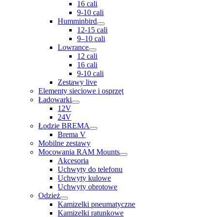
16 cali
9-10 cali
Humminbird
12-15 cali
9–10 cali
Lowrance
12 cali
16 cali
9-10 cali
Zestawy live
Elementy sieciowe i osprzęt
Ładowarki
12V
24V
Łodzie BREMA
Brema V
Mobilne zestawy
Mocowania RAM Mounts
Akcesoria
Uchwyty do telefonu
Uchwyty kulowe
Uchwyty obrotowe
Odzież
Kamizelki pneumatyczne
Kamizelki ratunkowe