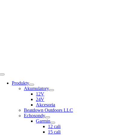
Skip
to
content
Toggle
Navigation
Produkty
Akumulatory
12V
24V
Akcesoria
Beatdown Outdoors LLC
Echosondy
Garmin
12 cali
15 cali