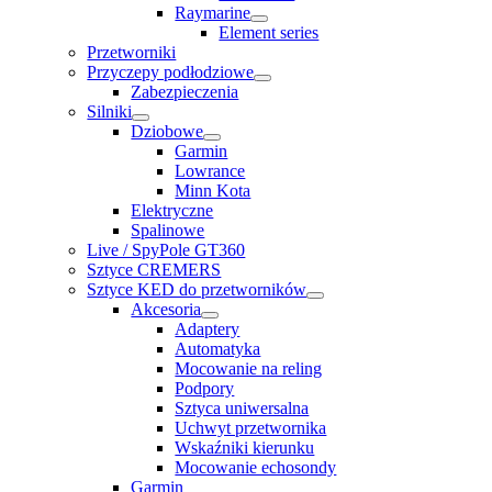
Raymarine
Element series
Przetworniki
Przyczepy podłodziowe
Zabezpieczenia
Silniki
Dziobowe
Garmin
Lowrance
Minn Kota
Elektryczne
Spalinowe
Live / SpyPole GT360
Sztyce CREMERS
Sztyce KED do przetworników
Akcesoria
Adaptery
Automatyka
Mocowanie na reling
Podpory
Sztyca uniwersalna
Uchwyt przetwornika
Wskaźniki kierunku
Mocowanie echosondy
Garmin