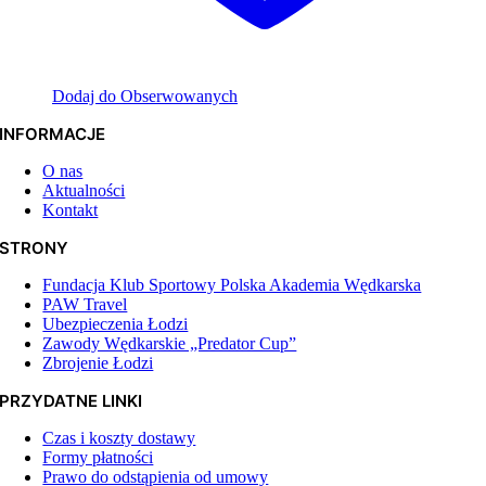
Dodaj do Obserwowanych
INFORMACJE
O nas
Aktualności
Kontakt
STRONY
Fundacja Klub Sportowy Polska Akademia Wędkarska
PAW Travel
Ubezpieczenia Łodzi
Zawody Wędkarskie „Predator Cup”
Zbrojenie Łodzi
PRZYDATNE LINKI
Czas i koszty dostawy
Formy płatności
Prawo do odstąpienia od umowy