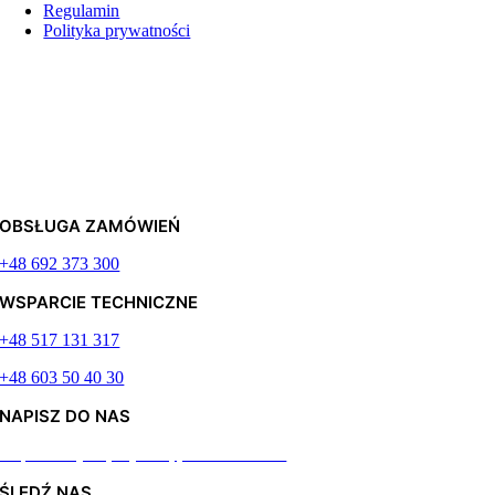
Regulamin
Polityka prywatności
OBSŁUGA ZAMÓWIEŃ
+48 692 373 300
WSPARCIE TECHNICZNE
+48 517 131 317
+48 603 50 40 30
NAPISZ DO NAS
Odpiszemy najszybciej jak to możliwe
ŚLEDŹ NAS