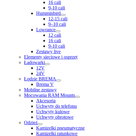
16 cali
9-10 cali
Humminbird
12-15 cali
9–10 cali
Lowrance
12 cali
16 cali
9-10 cali
Zestawy live
Elementy sieciowe i osprzęt
Ładowarki
12V
24V
Łodzie BREMA
Brema V
Mobilne zestawy
Mocowania RAM Mounts
Akcesoria
Uchwyty do telefonu
Uchwyty kulowe
Uchwyty obrotowe
Odzież
Kamizelki pneumatyczne
Kamizelki ratunkowe