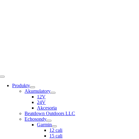
Skip
to
content
Toggle
Navigation
Produkty
Akumulatory
12V
24V
Akcesoria
Beatdown Outdoors LLC
Echosondy
Garmin
12 cali
15 cali