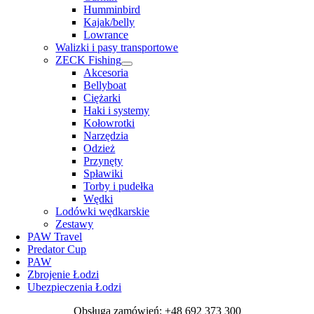
Humminbird
Kajak/belly
Lowrance
Walizki i pasy transportowe
ZECK Fishing
Akcesoria
Bellyboat
Ciężarki
Haki i systemy
Kołowrotki
Narzędzia
Odzież
Przynęty
Spławiki
Torby i pudełka
Wędki
Lodówki wędkarskie
Zestawy
PAW Travel
Predator Cup
PAW
Zbrojenie Łodzi
Ubezpieczenia Łodzi
Obsługa zamówień: +48 692 373 300