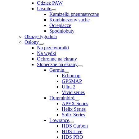
Odzież PAW
Ursuite
Kamizelki pneumatyczne
Kombinezony suche
Ocieplacze
Spodniobuty
Okazje tygodnia
Osłony
Na przetworniki
Na wędki
Ochronne na ekrany
Słoneczne na ekrany
Garmin
Echomap
GPSMAP
Ultra 2
Vivid series
Humminbird
APEX Series
Helix Series
Solix Series
Lowrance
HDS Carbon
HDS Live
HDS PRO