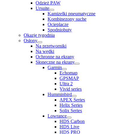
Odzież PAW
Ursuite
Kamizelki pneumatyczne
Kombinezony suche
Ocieplacze
Spodniobuty
Okazje tygodnia
Osłony
Na przetworniki
Na wędki
Ochronne na ekrany
Słoneczne na ekrany
Garmin
Echomap
GPSMAP
Ultra 2
Vivid series
Humminbird
APEX Series
Helix Series
Solix Series
Lowrance
HDS Carbon
HDS Live
HDS PRO