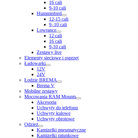
16 cali
9-10 cali
Humminbird
12-15 cali
9–10 cali
Lowrance
12 cali
16 cali
9-10 cali
Zestawy live
Elementy sieciowe i osprzęt
Ładowarki
12V
24V
Łodzie BREMA
Brema V
Mobilne zestawy
Mocowania RAM Mounts
Akcesoria
Uchwyty do telefonu
Uchwyty kulowe
Uchwyty obrotowe
Odzież
Kamizelki pneumatyczne
Kamizelki ratunkowe