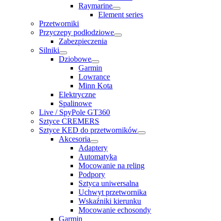
Raymarine
Element series
Przetworniki
Przyczepy podłodziowe
Zabezpieczenia
Silniki
Dziobowe
Garmin
Lowrance
Minn Kota
Elektryczne
Spalinowe
Live / SpyPole GT360
Sztyce CREMERS
Sztyce KED do przetworników
Akcesoria
Adaptery
Automatyka
Mocowanie na reling
Podpory
Sztyca uniwersalna
Uchwyt przetwornika
Wskaźniki kierunku
Mocowanie echosondy
Garmin