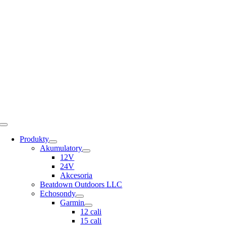
Skip
to
content
Toggle
Navigation
Produkty
Akumulatory
12V
24V
Akcesoria
Beatdown Outdoors LLC
Echosondy
Garmin
12 cali
15 cali