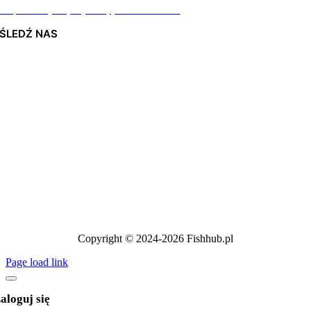
Odpiszemy najszybciej jak to możliwe
ŚLEDŹ NAS
Copyright © 2024-2026 Fishhub.pl
Page load link
aloguj się