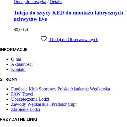
Dodaj do koszyka
/
Details
Tuleja do sztycy KED do montażu fabrycznych
uchwytów live
80,00
zł
Dodaj do Obserwowanych
INFORMACJE
O nas
Aktualności
Kontakt
STRONY
Fundacja Klub Sportowy Polska Akademia Wędkarska
PAW Travel
Ubezpieczenia Łodzi
Zawody Wędkarskie „Predator Cup”
Zbrojenie Łodzi
PRZYDATNE LINKI