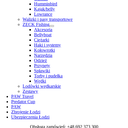
Humminbird
Kajak/belly
Lowrance
Walizki i pasy transportowe
ZECK Fishing
Akcesoria
Bellyboat
Ciężarki
Haki i systemy
Kołowrotki
Narzędzia
Odzież
Przynęty
Spławiki
Torby i pudełka
Wędki
Lodówki wędkarskie
Zestawy
PAW Travel
Predator Cup
PAW
Zbrojenie Łodzi
Ubezpieczenia Łodzi
Obsługa zamówień: +48 692 373 300