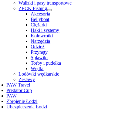
Walizki i pasy transportowe
ZECK Fishing
Akcesoria
Bellyboat
Ciężarki
Haki i systemy
Kołowrotki
Narzędzia
Odzież
Przynęty
Spławiki
Torby i pudełka
Wędki
Lodówki wędkarskie
Zestawy
PAW Travel
Predator Cup
PAW
Zbrojenie Łodzi
Ubezpieczenia Łodzi