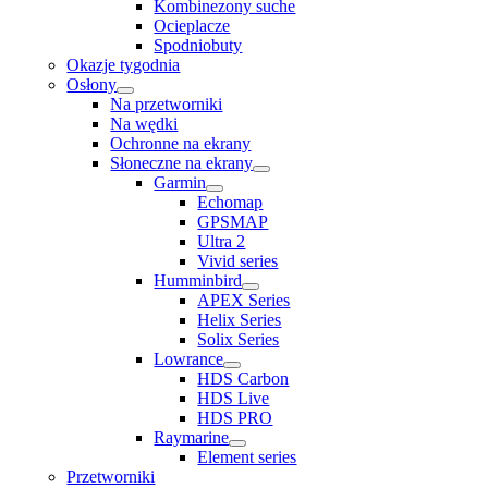
Kombinezony suche
Ocieplacze
Spodniobuty
Okazje tygodnia
Osłony
Na przetworniki
Na wędki
Ochronne na ekrany
Słoneczne na ekrany
Garmin
Echomap
GPSMAP
Ultra 2
Vivid series
Humminbird
APEX Series
Helix Series
Solix Series
Lowrance
HDS Carbon
HDS Live
HDS PRO
Raymarine
Element series
Przetworniki