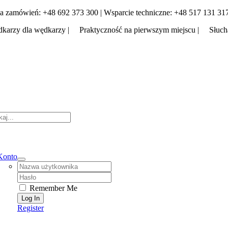
Skip
a zamówień: +48 692 373 300 | Wsparcie techniczne: +48 517 131 31
to
karzy dla wędkarzy | Praktyczność na pierwszym miejscu | Słuch
content
tion
Konto
Username:
Password:
Remember Me
Register