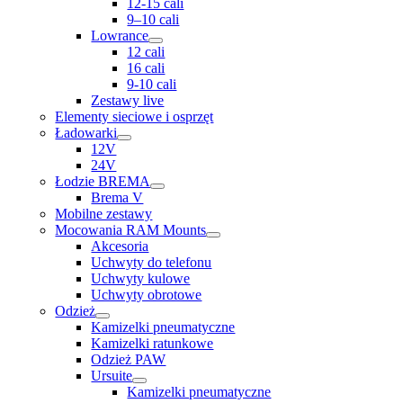
12-15 cali
9–10 cali
Lowrance
12 cali
16 cali
9-10 cali
Zestawy live
Elementy sieciowe i osprzęt
Ładowarki
12V
24V
Łodzie BREMA
Brema V
Mobilne zestawy
Mocowania RAM Mounts
Akcesoria
Uchwyty do telefonu
Uchwyty kulowe
Uchwyty obrotowe
Odzież
Kamizelki pneumatyczne
Kamizelki ratunkowe
Odzież PAW
Ursuite
Kamizelki pneumatyczne