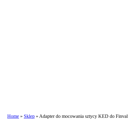
Home
»
Sklep
»
Adapter do mocowania sztycy KED do Finval