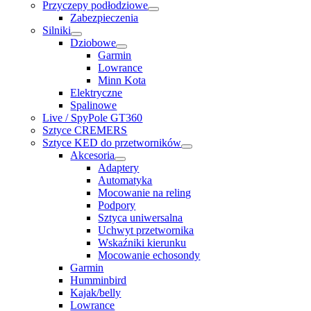
Przyczepy podłodziowe
Zabezpieczenia
Silniki
Dziobowe
Garmin
Lowrance
Minn Kota
Elektryczne
Spalinowe
Live / SpyPole GT360
Sztyce CREMERS
Sztyce KED do przetworników
Akcesoria
Adaptery
Automatyka
Mocowanie na reling
Podpory
Sztyca uniwersalna
Uchwyt przetwornika
Wskaźniki kierunku
Mocowanie echosondy
Garmin
Humminbird
Kajak/belly
Lowrance