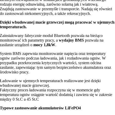
rodzaju energię odnawialną, zarówno solarną jak i wiatrową.
Znajdują zastosowanie w przemyśle i transporcie. Nadają się również
do zastosowań niekomercyjnych, a także rekreacyjnych.
Dzięki wbudowanej macie grzewczej mogą pracować w ujemnych
temperaturach.
Zainstalowany fabrycznie moduł Bluetooth pozwala na bieżąco
monitorować ich parametry pracy, a
wydajny BMS
pozwala na
zasilanie urządzeń o
mocy 1,8kW
.
System BMS zapewnia monitorowanie napięcia oraz temperatury
ogniw zarówno podczas ładowania, jak i rozładowania ogniw. W
przypadku przekroczenia krytycznych wartości, system odcina
zasilanie, zapewniając tym samym bezpieczeństwo akumulatora oraz
środowisko pracy.
Ładowanie w ujemnych temperaturach realizowane jest dzięki
wbudowanej macie grzewczej.
Faktyczny proces ładowania rozpoczyna się w momencie gdy
temperatura ogniw osiągnie wartość dodatnią i zawiera się w zakresie
między 0 St.C a 45 St.C
Typowe zastosowanie akumulatorów LiFePO4