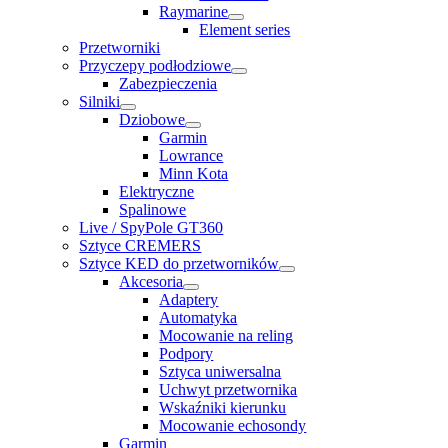
Raymarine
Element series
Przetworniki
Przyczepy podłodziowe
Zabezpieczenia
Silniki
Dziobowe
Garmin
Lowrance
Minn Kota
Elektryczne
Spalinowe
Live / SpyPole GT360
Sztyce CREMERS
Sztyce KED do przetworników
Akcesoria
Adaptery
Automatyka
Mocowanie na reling
Podpory
Sztyca uniwersalna
Uchwyt przetwornika
Wskaźniki kierunku
Mocowanie echosondy
Garmin