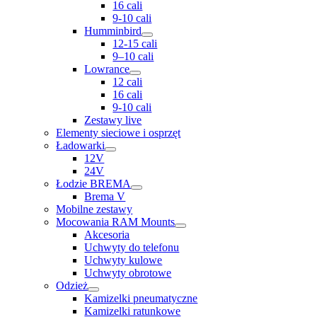
16 cali
9-10 cali
Humminbird
12-15 cali
9–10 cali
Lowrance
12 cali
16 cali
9-10 cali
Zestawy live
Elementy sieciowe i osprzęt
Ładowarki
12V
24V
Łodzie BREMA
Brema V
Mobilne zestawy
Mocowania RAM Mounts
Akcesoria
Uchwyty do telefonu
Uchwyty kulowe
Uchwyty obrotowe
Odzież
Kamizelki pneumatyczne
Kamizelki ratunkowe