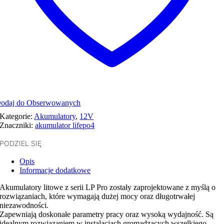
odaj do Obserwowanych
Kategorie:
Akumulatory
,
12V
Znaczniki:
akumulator lifepo4
PODZIEL SIĘ
Opis
Informacje dodatkowe
Akumulatory litowe z serii LP Pro zostały zaprojektowane z myślą o
rozwiązaniach, które wymagają dużej mocy oraz długotrwałej
niezawodności.
Zapewniają doskonałe parametry pracy oraz wysoką wydajność. Są
idealnym rozwiązaniem w instalacjach gromadzących wszelkiego