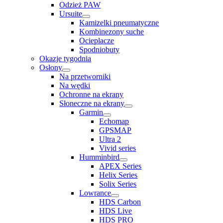
Odzież PAW
Ursuite
Kamizelki pneumatyczne
Kombinezony suche
Ocieplacze
Spodniobuty
Okazje tygodnia
Osłony
Na przetworniki
Na wędki
Ochronne na ekrany
Słoneczne na ekrany
Garmin
Echomap
GPSMAP
Ultra 2
Vivid series
Humminbird
APEX Series
Helix Series
Solix Series
Lowrance
HDS Carbon
HDS Live
HDS PRO