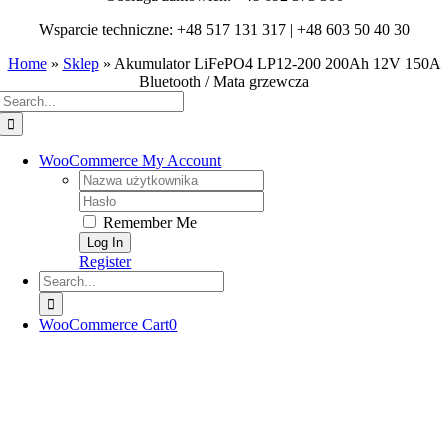
Wsparcie techniczne: +48 517 131 317 | +48 603 50 40 30
Home
»
Sklep
»
Akumulator LiFePO4 LP12-200 200Ah 12V 150A
Bluetooth / Mata grzewcza
Search
for:
WooCommerce My Account
Username:
Password:
Remember Me
Register
Search
for:
WooCommerce Cart
0