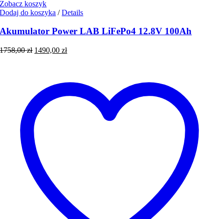
Zobacz koszyk
Dodaj do koszyka
/
Details
Akumulator Power LAB LiFePo4 12.8V 100Ah
Pierwotna
Aktualna
1758,00
zł
1490,00
zł
cena
cena
wynosiła:
wynosi:
1758,00 zł.
1490,00 zł.