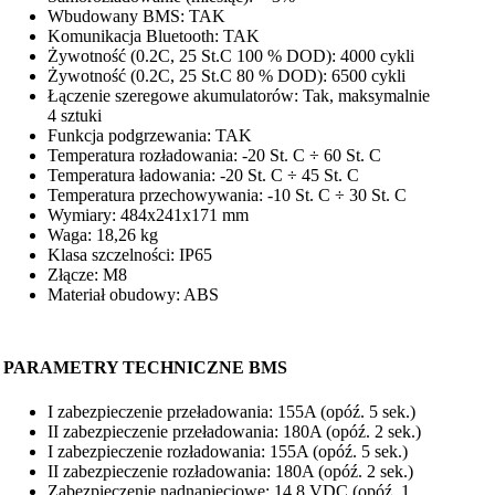
Wbudowany BMS: TAK
Komunikacja Bluetooth: TAK
Żywotność (0.2C, 25 St.C 100 % DOD): 4000 cykli
Żywotność (0.2C, 25 St.C 80 % DOD): 6500 cykli
Łączenie szeregowe akumulatorów: Tak, maksymalnie
4 sztuki
Funkcja podgrzewania: TAK
Temperatura rozładowania: -20 St. C ÷ 60 St. C
Temperatura ładowania: -20 St. C ÷ 45 St. C
Temperatura przechowywania: -10 St. C ÷ 30 St. C
Wymiary: 484x241x171 mm
Waga: 18,26 kg
Klasa szczelności: IP65
Złącze: M8
Materiał obudowy: ABS
PARAMETRY TECHNICZNE BMS
I zabezpieczenie przeładowania: 155A (opóź. 5 sek.)
II zabezpieczenie przeładowania: 180A (opóź. 2 sek.)
I zabezpieczenie rozładowania: 155A (opóź. 5 sek.)
II zabezpieczenie rozładowania: 180A (opóź. 2 sek.)
Zabezpieczenie nadnapięciowe: 14,8 VDC (opóź. 1