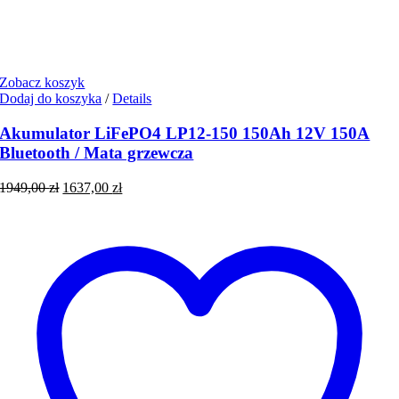
Zobacz koszyk
Dodaj do koszyka
/
Details
Akumulator LiFePO4 LP12-150 150Ah 12V 150A
Bluetooth / Mata grzewcza
Pierwotna
Aktualna
1949,00
zł
1637,00
zł
cena
cena
wynosiła:
wynosi:
1949,00 zł.
1637,00 zł.