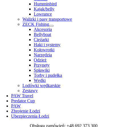
Humminbird
Kajak/belly
Lowrance
Walizki i pasy transportowe
ZECK Fishing
Akcesoria
Bellyboat
Ciężarki
Haki i systemy
Kołowrotki
Narzędzia
Odzież
Przynęty
Spławiki
Torby i pudełka
Wędki
Lodówki wędkarskie
Zestawy
PAW Travel
Predator Cup
PAW
Zbrojenie Łodzi
Ubezpieczenia Łodzi
Obsługa zamówień: +48 692 373 300