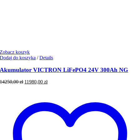
Zobacz koszyk
Dodaj do koszyka
/
Details
Akumulator VICTRON LiFePO4 24V 300Ah NG
Pierwotna
Aktualna
14250,00
zł
11980,00
zł
cena
cena
wynosiła:
wynosi:
14250,00 zł.
11980,00 zł.