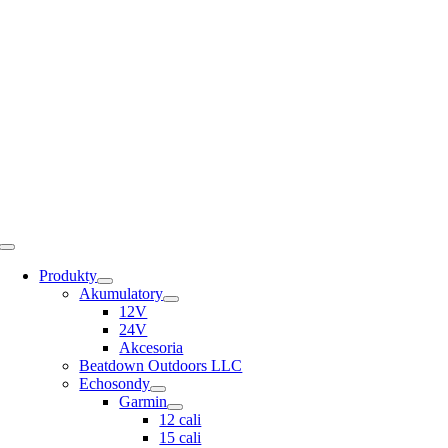
Skip
to
content
Toggle
Navigation
Produkty
Akumulatory
12V
24V
Akcesoria
Beatdown Outdoors LLC
Echosondy
Garmin
12 cali
15 cali