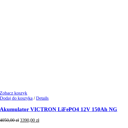
Zobacz koszyk
Dodaj do koszyka
/
Details
Akumulator VICTRON LiFePO4 12V 150Ah NG
Pierwotna
Aktualna
4050,00
zł
3390,00
zł
cena
cena