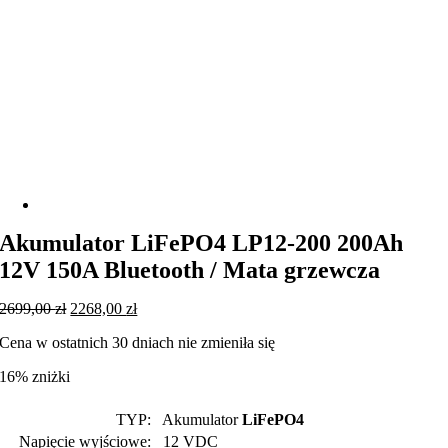
Akumulator LiFePO4 LP12-200 200Ah
12V 150A Bluetooth / Mata grzewcza
Pierwotna
Aktualna
2699,00
zł
2268,00
zł
cena
cena
Cena w ostatnich 30 dniach nie zmieniła się
wynosiła:
wynosi:
2699,00 zł.
2268,00 zł.
16% zniżki
TYP:
Akumulator
LiFePO4
Napięcie wyjściowe:
12 VDC