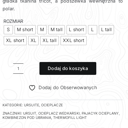
gładka tkanina tricot, a podszewka wewnętrzna to
polar.
ROZMIAR
S
M short
M
M tall
L short
L
L tall
XL short
XL
XL tall
XXL short
Dodaj do koszyka
ilość
Kombinezon
pod
Dodaj do Obserwowanych
ubrania
ocieplany
KATEGORIE:
URSUITE
,
OCIEPLACZE
THERMOFILL
ZNACZNIKI:
URSUIT
,
OCIEPLACZ WEDKARSKI
,
PAJACYK OCIEPLANY
,
HEAVY
KOMBINEZON POD UBRANIA
,
THERMOFILL LIGHT
1,97