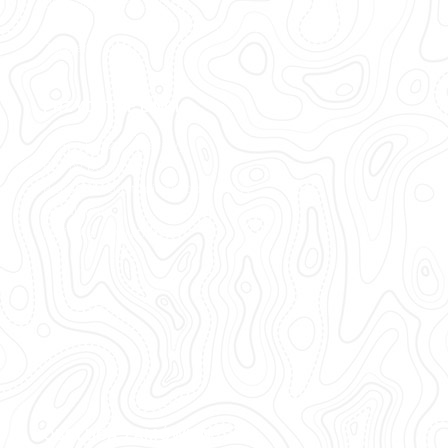
Ubezpieczenia Łodzi
Zawody Wędkarskie „Predator Cup”
Zbrojenie Łodzi
PRZYDATNE LINKI
Czas i koszty dostawy
Formy płatności
Prawo do odstąpienia od umowy
Regulamin
Polityka prywatności
OBSŁUGA ZAMÓWIEŃ