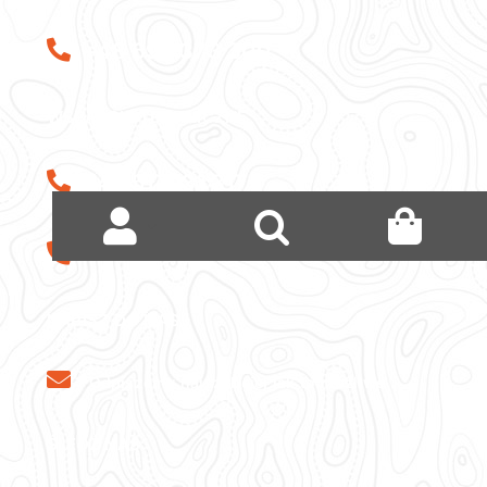
+48 692 373 300
WSPARCIE TECHNICZNE
+48 517 131 317
+48 603 50 40 30
NAPISZ DO NAS
Odpiszemy najszybciej jak to możliwe
ŚLEDŹ NAS