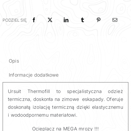
CL
URSUIT
PODZIEL SIĘ
Opis
Informacje dodatkowe
Ursuit Thermofill to specjalistyczna odzież
termiczna, doskonła na zimowe eskapady. Oferuje
doskonałą izolację termiczną dzięki elastycznemu
i wodoodpornemu materiałowi.
Ocieplacz na MEGA mrozy !!!