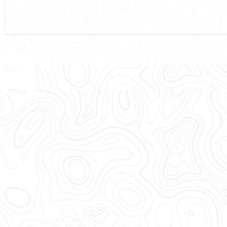
INFORMACJE
O nas
Aktualności
Kontakt
STRONY
Fundacja Klub Sportowy Polska Akademia Wędkarska
PAW Travel