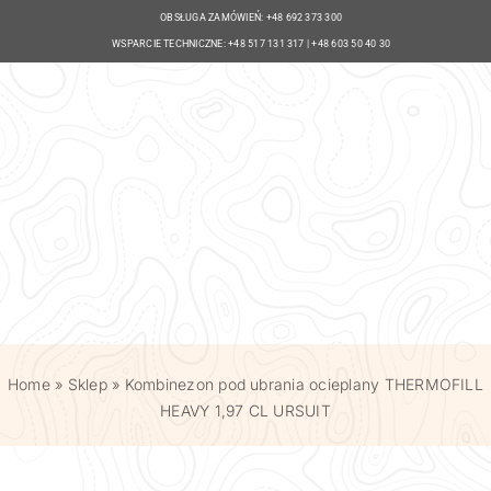
Skip
OBSŁUGA ZAMÓWIEŃ: +48 692 373 300
to
WSPARCIE TECHNICZNE: +48 517 131 317 | +48 603 50 40 30
content
Togg
Navi
Produkty
PAW Travel
Predator Cup
PAW
Home
»
Sklep
»
Kombinezon pod ubrania ocieplany THERMOFILL
HEAVY 1,97 CL URSUIT
Zbrojenie Łodzi