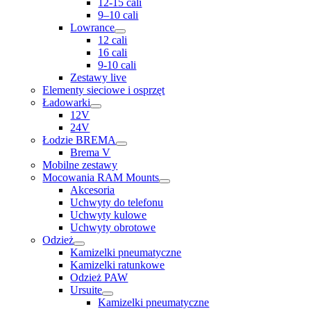
12-15 cali
9–10 cali
Lowrance
12 cali
16 cali
9-10 cali
Zestawy live
Elementy sieciowe i osprzęt
Ładowarki
12V
24V
Łodzie BREMA
Brema V
Mobilne zestawy
Mocowania RAM Mounts
Akcesoria
Uchwyty do telefonu
Uchwyty kulowe
Uchwyty obrotowe
Odzież
Kamizelki pneumatyczne
Kamizelki ratunkowe
Odzież PAW
Ursuite
Kamizelki pneumatyczne