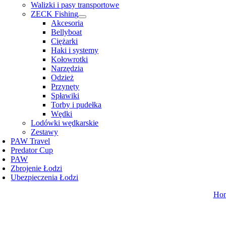
Walizki i pasy transportowe
ZECK Fishing
Akcesoria
Bellyboat
Ciężarki
Haki i systemy
Kołowrotki
Narzędzia
Odzież
Przynęty
Spławiki
Torby i pudełka
Wędki
Lodówki wędkarskie
Zestawy
PAW Travel
Predator Cup
PAW
Zbrojenie Łodzi
Ubezpieczenia Łodzi
Ho