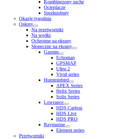
Kombinezony suche
Ocieplacze
Spodniobuty
Okazje tygodnia
Osłony
Na przetworniki
Na wędki
Ochronne na ekrany
Słoneczne na ekrany
Garmin
Echomap
GPSMAP
Ultra 2
Vivid series
Humminbird
APEX Series
Helix Series
Solix Series
Lowrance
HDS Carbon
HDS Live
HDS PRO
Raymarine
Element series
Przetworniki