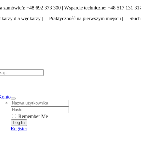
Skip
a zamówień: +48 692 373 300 | Wsparcie techniczne: +48 517 131 31
to
karzy dla wędkarzy | Praktyczność na pierwszym miejscu | Słuch
content
tion
Konto
Username:
Password:
Remember Me
Register