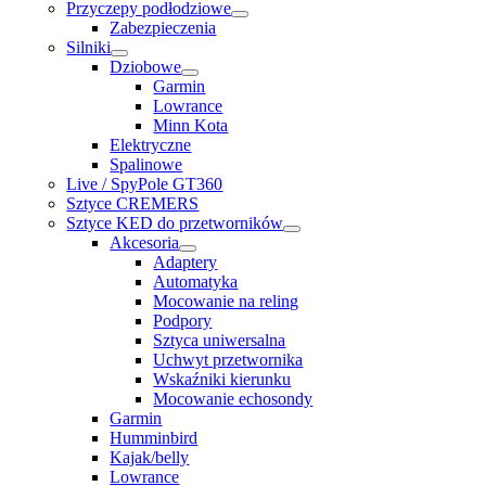
Przyczepy podłodziowe
Zabezpieczenia
Silniki
Dziobowe
Garmin
Lowrance
Minn Kota
Elektryczne
Spalinowe
Live / SpyPole GT360
Sztyce CREMERS
Sztyce KED do przetworników
Akcesoria
Adaptery
Automatyka
Mocowanie na reling
Podpory
Sztyca uniwersalna
Uchwyt przetwornika
Wskaźniki kierunku
Mocowanie echosondy
Garmin
Humminbird
Kajak/belly
Lowrance