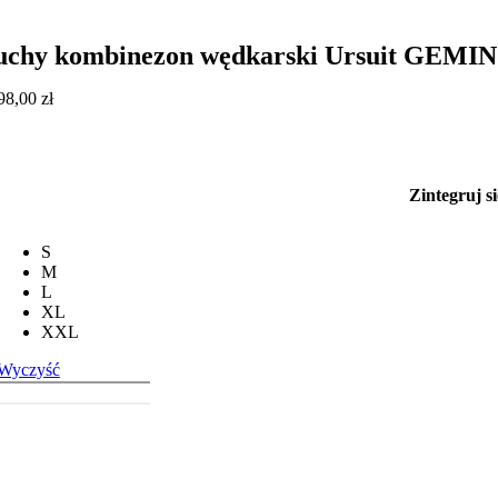
uchy kombinezon wędkarski Ursuit GE
98,00
zł
Zintegruj s
S
M
L
XL
XXL
Wyczyść
j do koszyka
ezon
ski
NO