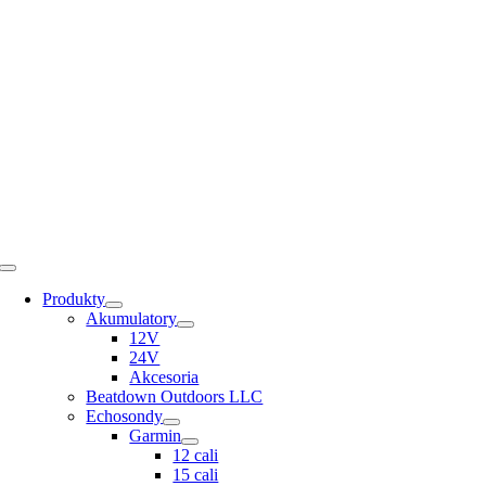
Skip
to
content
Toggle
Navigation
Produkty
Akumulatory
12V
24V
Akcesoria
Beatdown Outdoors LLC
Echosondy
Garmin
12 cali
15 cali