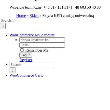
Wsparcie techniczne: +48 517 131 317 | +48 603 50 40 30
Home
»
Sklep
»
Sztyca KED z tuleją uniwersalną
Search
for:
WooCommerce My Account
Username:
Password:
Remember Me
Register
Search
for:
WooCommerce Cart
0