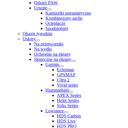
Odzież PAW
Ursuite
Kamizelki pneumatyczne
Kombinezony suche
Ocieplacze
Spodniobuty
Okazje tygodnia
Osłony
Na przetworniki
Na wędki
Ochronne na ekrany
Słoneczne na ekrany
Garmin
Echomap
GPSMAP
Ultra 2
Vivid series
Humminbird
APEX Series
Helix Series
Solix Series
Lowrance
HDS Carbon
HDS Live
HDS PRO