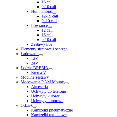
16 cali
9-10 cali
Humminbird
12-15 cali
9–10 cali
Lowrance
12 cali
16 cali
9-10 cali
Zestawy live
Elementy sieciowe i osprzęt
Ładowarki
12V
24V
Łodzie BREMA
Brema V
Mobilne zestawy
Mocowania RAM Mounts
Akcesoria
Uchwyty do telefonu
Uchwyty kulowe
Uchwyty obrotowe
Odzież
Kamizelki pneumatyczne
Kamizelki ratunkowe