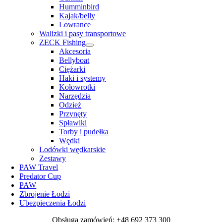
Humminbird
Kajak/belly
Lowrance
Walizki i pasy transportowe
ZECK Fishing
Akcesoria
Bellyboat
Ciężarki
Haki i systemy
Kołowrotki
Narzędzia
Odzież
Przynęty
Spławiki
Torby i pudełka
Wędki
Lodówki wędkarskie
Zestawy
PAW Travel
Predator Cup
PAW
Zbrojenie Łodzi
Ubezpieczenia Łodzi
Obsługa zamówień: +48 692 373 300