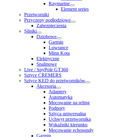
Raymarine
Element series
Przetworniki
Przyczepy podłodziowe
Zabezpieczenia
Silniki
Dziobowe
Garmin
Lowrance
Minn Kota
Elektryczne
Spalinowe
Live / SpyPole GT360
Sztyce CREMERS
Sztyce KED do przetworników
Akcesoria
Adaptery
Automatyka
Mocowanie na reling
Podpory
Sztyca uniwersalna
Uchwyt przetwornika
Wskaźniki kierunku
Mocowanie echosondy
Garmin