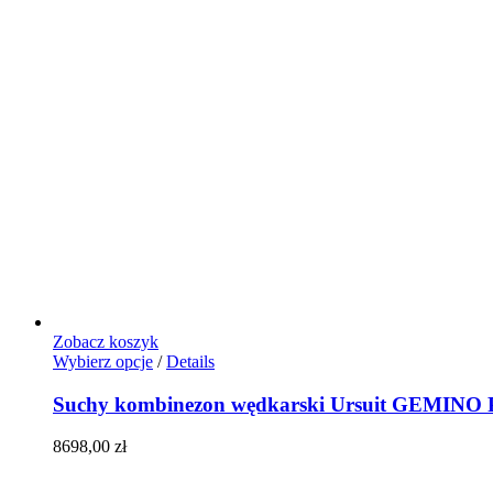
Zobacz koszyk
Ten
Wybierz opcje
/
Details
produkt
ma
Suchy kombinezon wędkarski Ursuit GEMI
wiele
wariantów.
8698,00
zł
Opcje
można