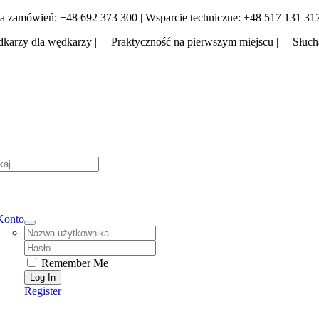
Skip
a zamówień: +48 692 373 300 | Wsparcie techniczne: +48 517 131 31
to
karzy dla wędkarzy | Praktyczność na pierwszym miejscu | Słuch
content
tion
Konto
Username:
Password:
Remember Me
Register