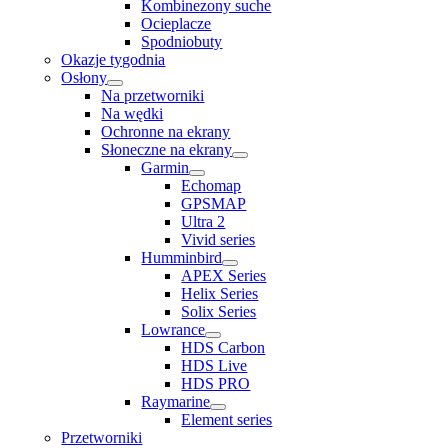
Kombinezony suche
Ocieplacze
Spodniobuty
Okazje tygodnia
Osłony
Na przetworniki
Na wędki
Ochronne na ekrany
Słoneczne na ekrany
Garmin
Echomap
GPSMAP
Ultra 2
Vivid series
Humminbird
APEX Series
Helix Series
Solix Series
Lowrance
HDS Carbon
HDS Live
HDS PRO
Raymarine
Element series
Przetworniki