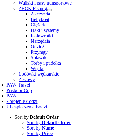
Walizki i pasy transportowe
ZECK Fishing
Akcesoria
Bellyboat
Ciężarki
Haki i systemy
Kołowrotki
Narzędzia
Odzież
Przynęty
Spławiki
Torby i pudełka
Wędki
Lodówki wędkarskie
Zestawy
PAW Travel
Predator Cup
PAW
Zbrojenie Łodzi
Ubezpieczenia Łodzi
Sort by
Default Order
Sort by
Default Order
Sort by
Name
Sort by
Price