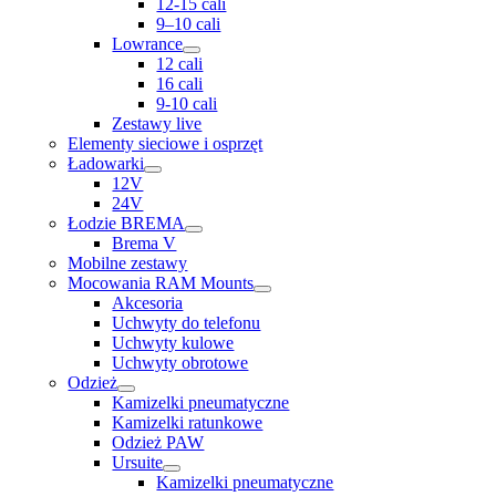
12-15 cali
9–10 cali
Lowrance
12 cali
16 cali
9-10 cali
Zestawy live
Elementy sieciowe i osprzęt
Ładowarki
12V
24V
Łodzie BREMA
Brema V
Mobilne zestawy
Mocowania RAM Mounts
Akcesoria
Uchwyty do telefonu
Uchwyty kulowe
Uchwyty obrotowe
Odzież
Kamizelki pneumatyczne
Kamizelki ratunkowe
Odzież PAW
Ursuite
Kamizelki pneumatyczne