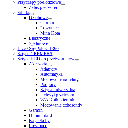
Przyczepy podłodziowe
Zabezpieczenia
Silniki
Dziobowe
Garmin
Lowrance
Minn Kota
Elektryczne
Spalinowe
Live / SpyPole GT360
Sztyce CREMERS
Sztyce KED do przetworników
Akcesoria
Adaptery
Automatyka
Mocowanie na reling
Podpory
Sztyca uniwersalna
Uchwyt przetwornika
Wskaźniki kierunku
Mocowanie echosondy
Garmin
Humminbird
Kajak/belly
Lowrance