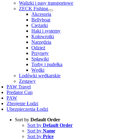
Walizki i pasy transportowe
ZECK Fishing
Akcesoria
Bellyboat
Ciężarki
Haki i systemy
Kołowrotki
Narzędzia
Odzież
Przynęty
Spławiki
Torby i pudełka
Wędki
Lodówki wędkarskie
Zestawy
PAW Travel
Predator Cup
PAW
Zbrojenie Łodzi
Ubezpieczenia Łodzi
Sort by
Default Order
Sort by
Default Order
Sort by
Name
Sort by
Price