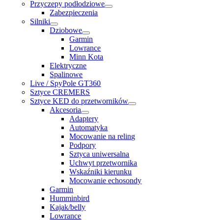
Przyczepy podłodziowe
Zabezpieczenia
Silniki
Dziobowe
Garmin
Lowrance
Minn Kota
Elektryczne
Spalinowe
Live / SpyPole GT360
Sztyce CREMERS
Sztyce KED do przetworników
Akcesoria
Adaptery
Automatyka
Mocowanie na reling
Podpory
Sztyca uniwersalna
Uchwyt przetwornika
Wskaźniki kierunku
Mocowanie echosondy
Garmin
Humminbird
Kajak/belly
Lowrance