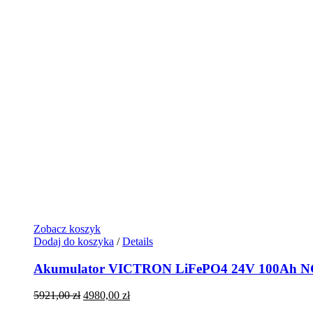
Zobacz koszyk
Dodaj do koszyka
/
Details
Akumulator VICTRON LiFePO4 24V 100Ah 
Pierwotna
Aktualna
5921,00
zł
4980,00
zł
cena
cena