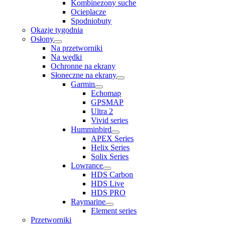
Kombinezony suche
Ocieplacze
Spodniobuty
Okazje tygodnia
Osłony
Na przetworniki
Na wędki
Ochronne na ekrany
Słoneczne na ekrany
Garmin
Echomap
GPSMAP
Ultra 2
Vivid series
Humminbird
APEX Series
Helix Series
Solix Series
Lowrance
HDS Carbon
HDS Live
HDS PRO
Raymarine
Element series
Przetworniki