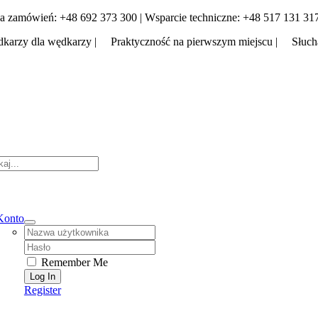
Skip
a zamówień: +48 692 373 300 | Wsparcie techniczne: +48 517 131 31
to
karzy dla wędkarzy | Praktyczność na pierwszym miejscu | Słuch
content
tion
Konto
Username:
Password:
Remember Me
Register