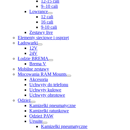
12-15 cali
9–10 cali
Lowrance
12 cali
16 cali
9-10 cali
Zestawy live
Elementy sieciowe i osprzęt
Ładowarki
12V
24V
Łodzie BREMA
Brema V
Mobilne zestawy
Mocowania RAM Mounts
Akcesoria
Uchwyty do telefonu
Uchwyty kulowe
Uchwyty obrotowe
Odzież
Kamizelki pneumatyczne
Kamizelki ratunkowe
Odzież PAW
Ursuite
Kamizelki pneumatyczne